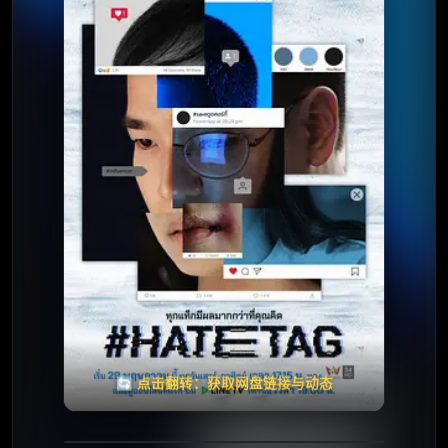
⭐️ 评分：暂无 | 🎬 2021年
✅ 已完结
夸克网盘
🧧️
天天领红包
失效请反馈
🔄 点击翻转：获取网盘链接与动态