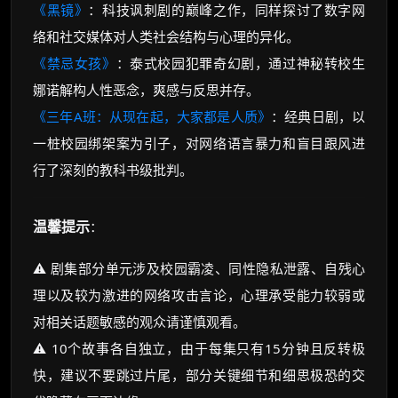
《黑镜》
：科技讽刺剧的巅峰之作，同样探讨了数字网
络和社交媒体对人类社会结构与心理的异化。
《禁忌女孩》
：泰式校园犯罪奇幻剧，通过神秘转校生
娜诺解构人性恶念，爽感与反思并存。
《三年A班：从现在起，大家都是人质》
：经典日剧，以
一桩校园绑架案为引子，对网络语言暴力和盲目跟风进
行了深刻的教科书级批判。
温馨提示
：
⚠️ 剧集部分单元涉及校园霸凌、同性隐私泄露、自残心
理以及较为激进的网络攻击言论，心理承受能力较弱或
对相关话题敏感的观众请谨慎观看。
⚠️ 10个故事各自独立，由于每集只有15分钟且反转极
快，建议不要跳过片尾，部分关键细节和细思极恐的交