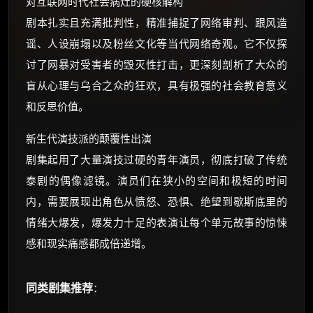
对互联网时代社会病灶的硬核解构
剧本扎实且充满批判性，精准捕捉了网络审判、跟风造
谣、人设崩塌以及粉丝文化等当代网络奇观。它不仅探
讨了网暴对受害者的毁灭性打击，更深刻剖析了大众的
盲从心理与乌合之众的狂欢，具有极强的社会教育意义
和反思价值。
新生代演技派的颠覆性出演
剧集起用了大量演技过硬的青年演员，彻底打破了传统
泰剧的偶像滤镜。演员们在狭小的空间和极短的时间
内，需要展现出角色从愤怒、恐惧、绝望到歇斯底里的
情绪大爆发，爆发力十足的表演让每个单元故事的惊悚
感和现实痛感都成倍递增。
同类剧集推荐
：