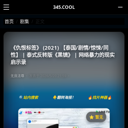
345.COOL
首页
剧集
正文
《仇恨标签》 (2021) 【泰国/剧情/惊悚/同
性】 | 泰式反转版《黑镜》 | 网络暴力的现实
启示录
无良法尊
发表于 2026/5/20 21:59
🔍站内搜索
👇翻转海报！
🔥找片神器🔥
⭐️ 暂无
《#HATETAG》
收藏
⭐