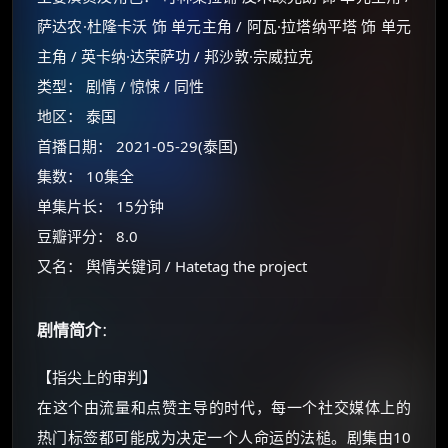
萨达农·杜隆卡沃 饰 单元主角 / 阿瓦·拉塔纳平塔 饰 单元
主角 / 英卡纳·达荣萨功 / 邦沙敦·宗威拉克
类型： 剧情 / 惊悚 / 同性
地区： 泰国
首播日期： 2021-05-29(泰国)
集数： 10集全
单集片长： 15分钟
豆瓣评分： 8.0
又名： 舆情关键词 / Hatetag the project
剧情简介
：
×
🧧 福利领取站
【指尖上的审判】
在这个由流量和点赞主导的时代，每一个社交媒体上的
☕
热门标签都可能成为决定一个人命运的法槌。剧集由10