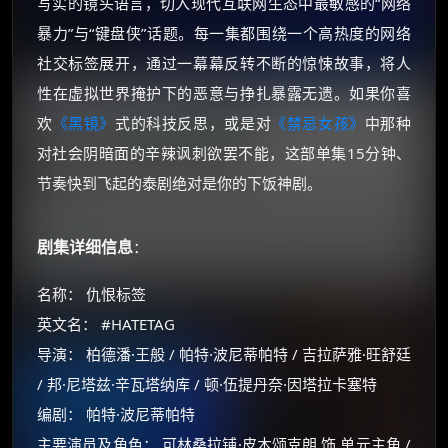
写实的镜头语言，切入现代互联网生态中最敏感的“网络
暴力”与“键盘侠”话题。每一集都围绕一个高热度的网络
社交标签展开，通过一幕幕反转不断的惊悚故事，将人
性在虚拟世界掩护下的恶意与挣扎暴露无遗。如果你喜
欢
《黑镜》
式的科技反思，或是对
《禁忌女孩》
中那种
对社会阴暗面的辛辣讽刺欲罢不能，这部单集15分钟、
节奏快到飞起的泰剧绝对是你的下饭神剧。
剧集详细信息
：
名称： 仇恨标签
英文名： #HATETAG
导演： 柏德潘·王般 / 帕特·波尼蒂帕特 / 吉拉萨雅·旺舒廷
/ 邦·尼塔兹·辛瓦塔纳库 / 顿·伍提丹奈·因塔拉卡塞特
编剧： 帕特·波尼蒂帕特
主要演员及角色： 可林桑拉铺·皮木颂克朗 饰 单元主角 /