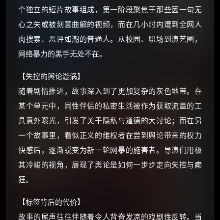
个独立的短片故事组成，第一阶段聚焦于那些因一句无
朋友们辛苦了 💦
心之失或被刻意曲解的视频，而在几小时内遭到全网人
你需要的各种会员，都可低价购买！
肉搜索、恶评如潮的普通人。从校园、职场到演艺圈，
如夸克12个月送14天 最低75元！
价格有浮动，请直接搜索查最低价！
网络暴力的黑手无处不在。
还有支付宝现金红包、外卖红包、
【失控的舆论漩涡】
优惠券、活动红包，每日可领。
随着剧情推进，故事深入到了更加复杂的灰色地带。在
某个单元中，同性伴侣的私密生活被作为获取流量的工
⚡
前往【大淘客】领红包
具意外曝光，引发了关于隐私与道德的大讨论；而在另
一个故事里，看似正义的维权者在尝到舆论带来的权力
☕ 海外大侠？通过 Ko-fi 赐茶
快感后，逐渐蜕变为新一轮网暴的施害者。导演们用极
其冷峻的视角，展现了舆论是如何一步步走向失控与癫
狂。
【标签背后的代价】
故事的尾声往往伴随着令人背脊发凉的戏剧性反转。当