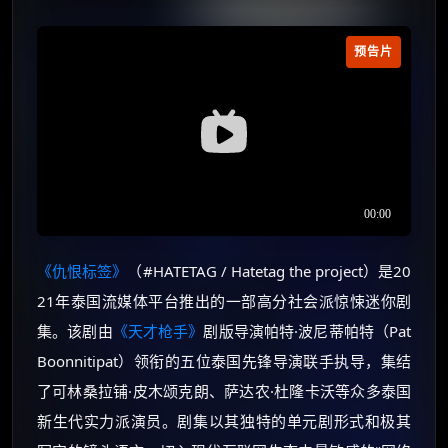
预告片
《仇恨标签》
（#HATETAG / Hatetag the project）是20
21年泰国流媒体平台推出的一部高分社会派惊悚迷你剧
集。该剧由
《天才枪手》
剧版导演帕特·波尼蒂帕特（Pat
Boonnitipat）领衔的五位泰国先锋导演联手执导，集结
了可林桑拉铺·皮木颂克朗、萨达农·杜隆卡沃等众多泰国
新生代实力派演员。剧集以其独特的单元剧形式和极其