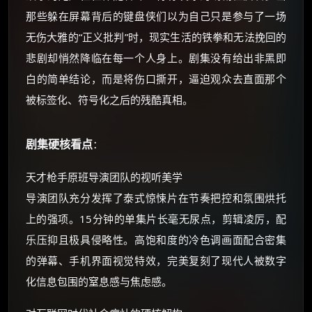
那些躲在屏幕背后的键盘侠们以为自己只是参与了一场
无伤大雅的“正义批判”时，现实生活的铁拳和无法挽回的
悲剧却悄然降临在每一个人身上。剧集没有给出非黑即
白的简单结论，而是将伤口撕开，逼迫观众去直面那个
被标签化、符号化之后的残酷真相。
剧集硬核看点
：
天才枪手原班导演团队的视听美学
导演团队充分发挥了泰式惊悚片在节奏把控和氛围烘托
上的强项。15分钟的单集片长毫无尿点，剪辑凌厉，配
乐压抑且极具侵略性。高饱和度的冷色调画面配合密集
的弹幕、手机界面视觉特效，完美复刻了现代人被数字
化信息包围的窒息感与焦虑感。