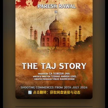
⭐️ 评分：6.6 | 🎬 2025年
夸克网盘
百度网盘
🧧️
天天领红包
失效请反馈
🔄 点击翻转：获取网盘链接与动态