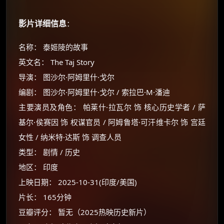
影片详细信息
：
名称： 泰姬陵的故事
英文名： The Taj Story
导演： 图沙尔·阿姆里什·戈尔
编剧： 图沙尔·阿姆里什·戈尔 / 索拉巴·M·潘迪
主要演员及角色： 帕莱什·拉瓦尔 饰 核心历史学者 / 萨
基尔·侯赛因 饰 权谋官员 / 阿姆鲁塔·可汗维卡尔 饰 宫廷
女性 / 纳米特·达斯 饰 调查人员
类型： 剧情 / 历史
地区： 印度
上映日期： 2025-10-31(印度/美国)
片长： 165分钟
豆瓣评分： 暂无（2025热映历史新片）