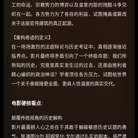
工的命运、宗教势力的博弈以及皇室内部的残酷斗争交
⚡
前往【大淘客】领红包
织在一起。各方势力为了各自的利益，试图掩盖或篡改
关于这座宏伟建筑的真正起源。
☕ 海外大侠？通过 Ko-fi 赐茶
【重构奇迹的定义】
在一场场激烈的法庭辩论与历史考证中，真相逐渐接近
临界点。影片最终将矛盾引向了一个终极命题：我们所
熟知的历史，究竟是真实发生过的过去，还是由胜利者
精心编织的政治神话？学者顶住各方压力，试图给世界
一个关于泰姬陵更全面、更具人性温度的真实交代。
电影硬核看点
：
颠覆传统视角的历史解构
影片最震撼人心之处在于其敢于触碰敏感历史议题的勇
气。导演图沙尔·阿姆里什·戈尔通过扎实的剧本，将严肃