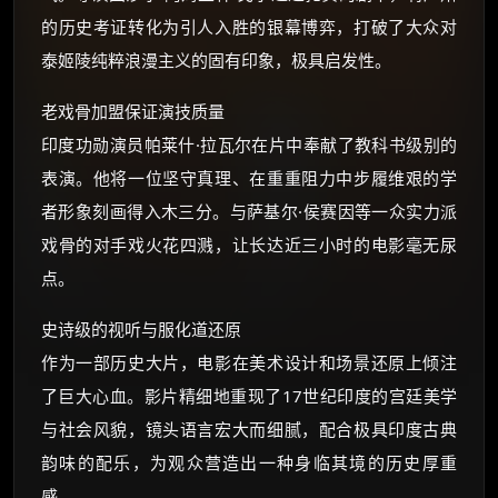
的历史考证转化为引人入胜的银幕博弈，打破了大众对
泰姬陵纯粹浪漫主义的固有印象，极具启发性。
老戏骨加盟保证演技质量
印度功勋演员帕莱什·拉瓦尔在片中奉献了教科书级别的
表演。他将一位坚守真理、在重重阻力中步履维艰的学
者形象刻画得入木三分。与萨基尔·侯赛因等一众实力派
戏骨的对手戏火花四溅，让长达近三小时的电影毫无尿
点。
史诗级的视听与服化道还原
作为一部历史大片，电影在美术设计和场景还原上倾注
了巨大心血。影片精细地重现了17世纪印度的宫廷美学
与社会风貌，镜头语言宏大而细腻，配合极具印度古典
韵味的配乐，为观众营造出一种身临其境的历史厚重
感。