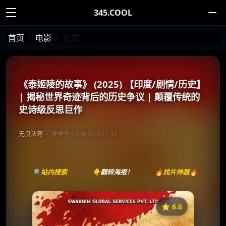
345.COOL
首页
电影
正文
《泰姬陵的故事》 (2025) 【印度/剧情/历史】
| 揭秘世界奇迹背后的历史争议 | 颠覆传统的
史诗级反思巨作
无良法尊
发表于 2026/5/20 21:43
🔍站内搜索
👇翻转海报！
🔥找片神器🔥
⭐️ 6.6
《The Taj Story》
收藏
⭐