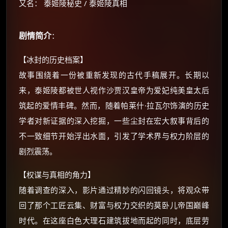
又名： 泰姬陵秘史 / 泰姬陵真相
剧情简介
：
【冰封的历史档案】
故事围绕着一份被重新发现的古代手稿展开。长期以
×
🧧 福利领取站
来，泰姬陵都被世人视作沙贾汉皇帝为爱妃纯美皇太后
筑起的爱情丰碑。然而，随着帕莱什·拉瓦尔饰演的历史
☕
学者对新证据的深入挖掘，一些尘封在宏大叙事背后的
不一致细节开始浮出水面，引发了学术界与权力阶层的
朋友们辛苦了 💦
剧烈震荡。
你需要的各种会员，都可低价购买！
如夸克12个月送14天 最低75元！
【权谋与真相的角力】
价格有浮动，请直接搜索查最低价！
随着调查的深入，影片通过精妙的闪回镜头，将观众带
还有支付宝现金红包、外卖红包、
回了那个工匠云集、财富与权力交织的莫卧儿帝国巅峰
优惠券、活动红包，每日可领。
时代。在这座白色大理石建筑拔地而起的同时，底层劳