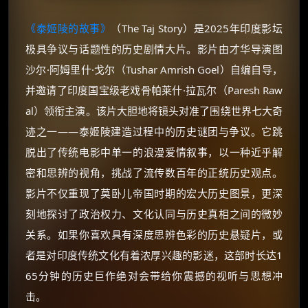
《泰姬陵的故事》
（The Taj Story）是2025年印度影坛
极具争议与话题性的历史剧情大片。影片由才华导演图
沙尔·阿姆里什·戈尔（Tushar Amrish Goel）自编自导，
并邀请了印度国宝级老戏骨帕莱什·拉瓦尔（Paresh Raw
al）领衔主演。该片大胆地将镜头对准了围绕世界七大奇
迹之一——泰姬陵建造过程中的历史谜团与争议。它跳
脱出了传统电影中单一的浪漫爱情叙事，以一种近乎解
密和思辨的视角，挑战了流传数百年的正统历史观点。
影片不仅重现了莫卧儿帝国时期的宏大历史图景，更深
刻地探讨了政治权力、文化认同与历史真相之间的微妙
关系。如果你喜欢具有深度思辨色彩的历史悬疑片，或
者是对印度传统文化有着浓厚兴趣的影迷，这部时长达1
65分钟的历史巨作绝对会带给你震撼的视听与思想冲
击。