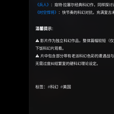
《兵人》
：寇特·拉塞尔经典科幻作，同样探
《时空悍将》
：快节奏的科幻对抗，充满复古
温馨提示
：
⚠️ 影片作为独立科幻作品，整体篇幅较短（
下饭科幻片观看。
⚠️ 片中包含部分带有老派科幻色彩的遭遇战
无需过度纠结繁复的硬科幻理论设定。
标签：
#
科幻
#
美国