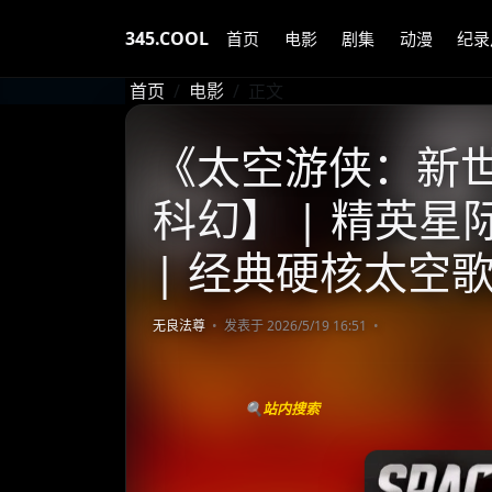
345.COOL
首页
电影
剧集
动漫
纪录
首页
电影
正文
《太空游侠：新世界》
科幻】 | 精英
| 经典硬核太空
无良法尊
发表于 2026/5/19 16:51
🔍站内搜索