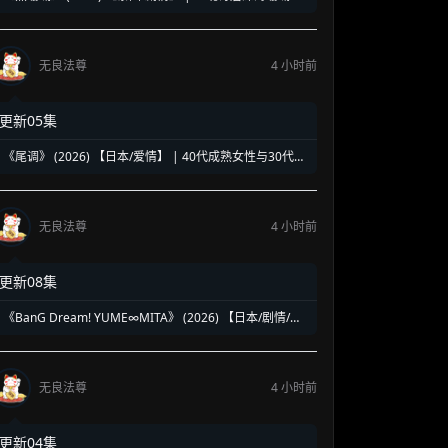
复仇奇谈 | 泰式魔幻版《蓝色大海的传说》
无良法尊
4 小时前
更新05集
《尾调》 (2026) 【日本/爱情】 | 40代成熟女性与30代压
抑青年的灵魂共振 | 极致治愈的日式禁忌纯爱物语
无良法尊
4 小时前
更新08集
《BanG Dream! YUME∞MITA》 (2026) 【日本/剧情/动
画/音乐】 | 虚拟乐团的绝境求生乐章 | 邦邦企划全新音漫
少女成长物语
无良法尊
4 小时前
更新04集