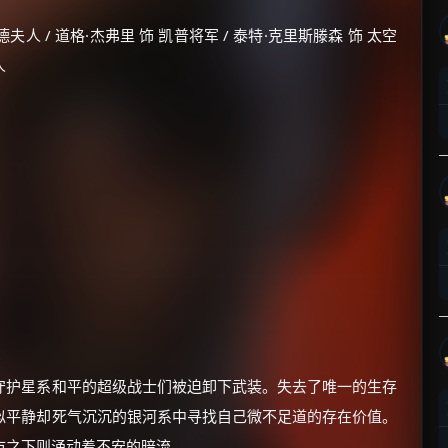
人 / 道格·杰弗里 饰 凯普将军 / 泰特·克里斯滕森 饰 太空
人
守护星系和平的超级战士们被迫卸下武装。失去了唯一的生存
似平静却死气沉沉的银河系中寻找自己微不足道的存在价值。
市之下则涌动着不安的暗流。