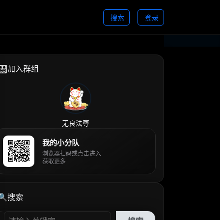
搜索
登录
👨‍👩‍👧‍👦加入群组
无良法尊
我的小分队
浏览器扫码或点击进入
获取更多
🔍搜索