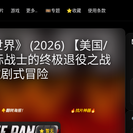
片
游戏
更多..
🎞️专题
⭐️收藏
使用条款
 (2026) 【美国/
星际战士的终极退役之战
歌剧式冒险
👇翻转海报！
🔥找片神器🔥
⭐️ 暂无