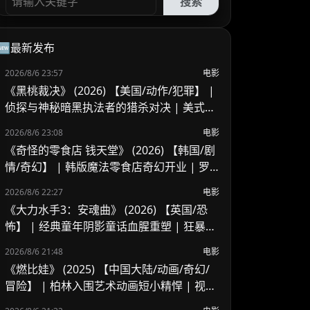
搜索
🆕最新发布
2026/8/6 23:57
电影
《黑桃裁决》 (2026) 【美国/动作/犯罪】 |
侦探与神秘暗黑执法者的猎杀对决 | 美式B
级片与义警暗黑风
2026/8/6 23:08
电影
《奇怪的零食店 钱天堂》 (2026) 【韩国/剧
情/奇幻】 | 韩版魔法零食店奇幻开业 | 罗
美兰 x 李来重聚演绎人心欲望与奇迹
2026/8/6 22:27
电影
《大力水手3：安魂曲》 (2026) 【英国/恐
怖】 | 经典童年阴影童话血腥重塑 | 狂暴波
派的地下基地杀戮血腥之夜
2026/8/6 21:48
电影
《燃比娃》 (2025) 【中国大陆/动画/奇幻/
冒险】 | 柏林入围艺术动画短小精悍 | 视觉
风骨独特但受众偏窄的寓言尝试