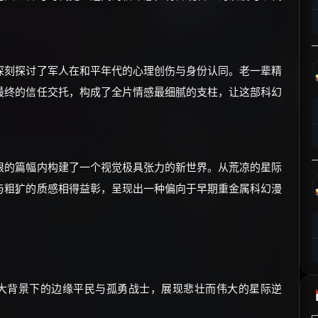
⚡
前往【大淘客】领红包
☕ 海外大侠？通过 Ko-fi 赐茶
深刻探讨了军人在和平年代的心理创伤与身份认同。老一辈精
最终的信任交托，构成了全片情感最细腻的支柱，让这部科幻
限的篇幅内构建了一个视觉极具张力的新世界。从荒凉的星际
与粗犷的质感相得益彰，呈现出一种偏向于早期重金属科幻漫
大背景下的边缘平民与孤勇战士，展现悲壮而伟大的星际逆