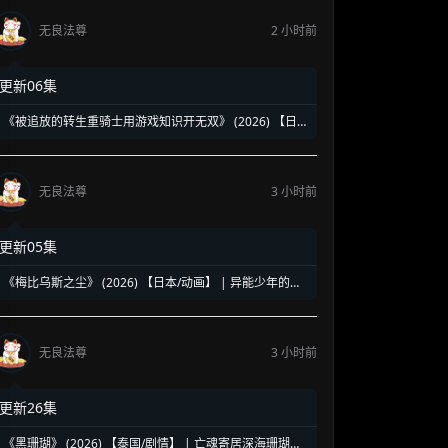
无良法尊
2 小时前
更新06集
《被追放的转生重骑士用游戏知识开无双》 (2026) 【日
本/动画】 | 缺陷职业的逆袭神话 | 2026七月新番最强异世
界爽番
无良法尊
3 小时前
更新05集
《梅比乌斯之尘》 (2026) 【日本/动画】 | 异能少年的莫
比乌斯陷阱 | 终结炽热夏日的末日科幻新番
无良法尊
3 小时前
更新26集
《黑珊瑚》 (2026) 【泰国/剧情】 | 亡魂寄居深海珊瑚的