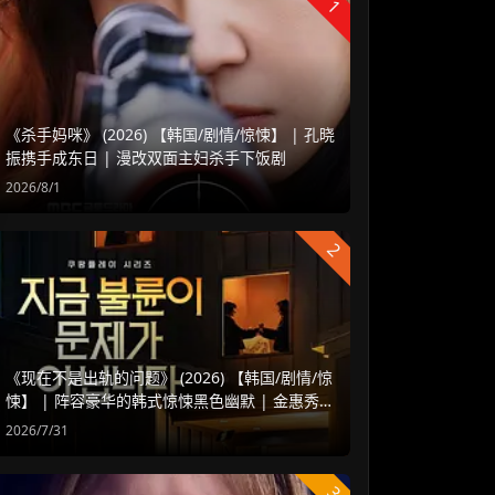
1
《杀手妈咪》 (2026) 【韩国/剧情/惊悚】 | 孔晓
振携手成东日 | 漫改双面主妇杀手下饭剧
2026/8/1
2
《现在不是出轨的问题》 (2026) 【韩国/剧情/惊
悚】 | 阵容豪华的韩式惊悚黑色幽默 | 金惠秀 x
赵汝贞强强联手
2026/7/31
3