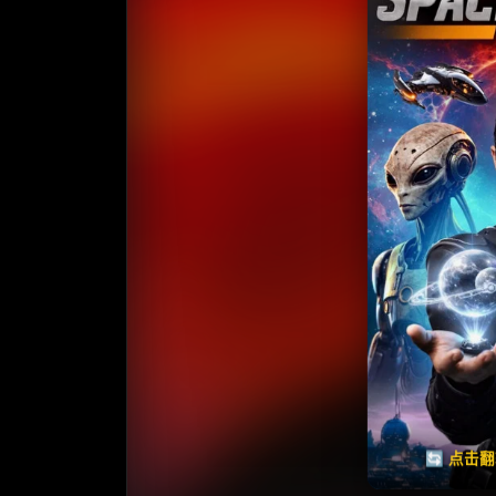
收藏
⭐
⭐️ 评
天天领红包
🔄 点击