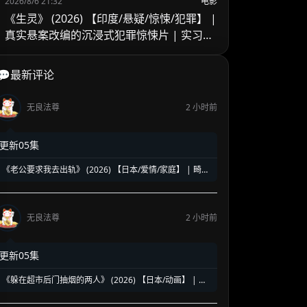
2026/8/6 21:32
电影
《生灵》 (2026) 【印度/悬疑/惊悚/犯罪】 |
真实悬案改编的沉浸式犯罪惊悚片 | 实习警
官的黑暗缉凶之旅
💬最新评论
无良法尊
2 小时前
更新05集
《老公要求我去出轨》 (2026) 【日本/爱情/家庭】 | 畸形
婚姻下的全职主妇觉醒 | 炸裂三观却直击痛点的深夜剧黑
马
无良法尊
2 小时前
更新05集
《躲在超市后门抽烟的两人》 (2026) 【日本/动画】 | 超
治愈的深夜打工人精神食堂 | 豆瓣8.6高分好评的超人气纯
爱漫改神作