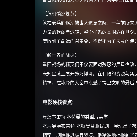
【危机悄然复苏】
就在老兵们逐渐被世人遗忘之际，一种前所未
力量的软弱与迟钝，整个星系的文明危在旦夕
度收到了命运的召集令，不得不为了未竟的使
【新世界的战火】
重回战场的精英们不仅要面对残忍的异星宿敌
未知星球上展开殊死搏斗。在有限的资源与紧
精神，在冰冷的太空中点燃了捍卫文明的最后
电影硬核看点
：
导演布雷特·本特曼的类型片美学
本片导演布雷特·本特曼身兼编剧，展现出了极
铺垫，剧情推进极其紧凑。他精准地捕捉到了