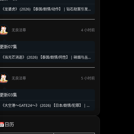
《龙婆虎》 (2026) 【泰国/剧情/动作】 | 钻石劫案引发的
清白保卫战 | 泰式硬核动作与悬疑冒险
无良法尊
4 小时前
更新07集
《当光芒消逝》 (2026) 【泰国/剧情/同性】 | 硝烟与丛林
中的禁忌绝恋 | 泰式时代洪流下的虐心史诗
无良法尊
5 小时前
更新03集
《大空港～GATE24～》 (2026) 【日本/剧情/犯罪】 | 机
场国门守护者的暗夜对决 | 趣里领衔硬核群像缉毒反恐大
戏
📅日历