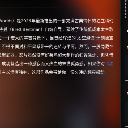
 New Worlds）是2026年最新推出的一部充满古典情怀的独立科幻
（Brett Bentman）自编自导，延续了传统低成本太空歌
设定在一个宏大的宇宙背景下，当曾经辉煌的“太空游侠”计划被宣
士不得不面对和平星系带来的迷茫与平庸。然而，一股隐藏在
拿起武器。影片虽然没有好莱坞超大制作的狂轰滥炸，但凭借
，成功营造出一种孤寂而又热血的末世孤勇感。如果你对
《星
雄主义情有独钟，这部作品会带给你一份久违的纯粹感动。