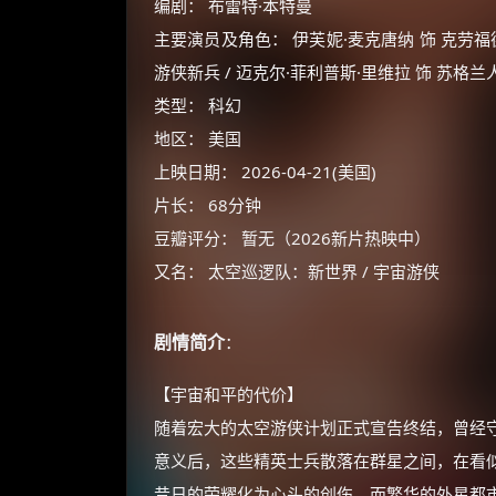
编剧： 布雷特·本特曼
主要演员及角色： 伊芙妮·麦克唐纳 饰 克劳福德夫
游侠新兵 / 迈克尔·菲利普斯·里维拉 饰 苏格兰
类型： 科幻
地区： 美国
上映日期： 2026-04-21(美国)
片长： 68分钟
豆瓣评分： 暂无（2026新片热映中）
又名： 太空巡逻队：新世界 / 宇宙游侠
剧情简介
：
【宇宙和平的代价】
随着宏大的太空游侠计划正式宣告终结，曾经
意义后，这些精英士兵散落在群星之间，在看
昔日的荣耀化为心头的创伤，而繁华的外星都