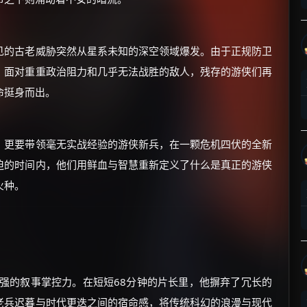
见的古老威胁突然从星系未知的深空领域爆发。由于正规防卫
。面对重重政治阻力和几乎无法战胜的敌人，残存的游侠们再
命挺身而出。
×
🧧 福利领取站
☕
，更要带领毫无实战经验的游侠新兵，在一颗危机四伏的全新
迫的时间内，他们用鲜血与智慧重新定义了什么是真正的游侠
火种。
朋友们辛苦了 💦
你需要的各种会员，都可低价购买！
如夸克12个月送14天 最低75元！
价格有浮动，请直接搜索查最低价！
还有支付宝现金红包、外卖红包、
优惠券、活动红包，每日可领。
强的叙事掌控力。在短短68分钟的片长里，他摒弃了冗长的
老兵迟暮与时代更迭之间的宿命感，将传统科幻的浪漫与现代