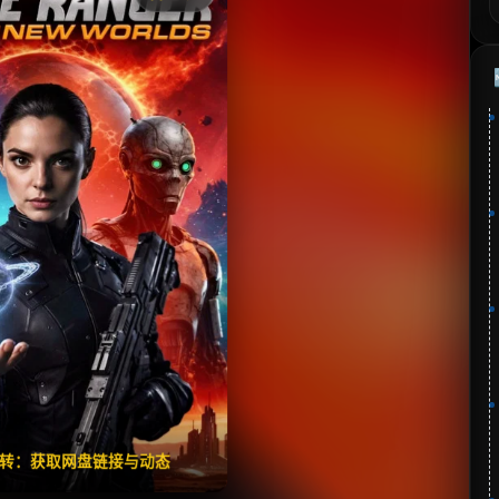
《Space Ranger: New Worlds》
分：暂无 | 🎬 2026年
夸克网盘
百度网盘
🧧️
失效请反馈
翻转：获取网盘链接与动态