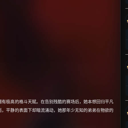
×
🧧 福利领取站
☕
朋友们辛苦了 💦
你需要的各种会员，都可低价购买！
如夸克12个月送14天 最低75元！
价格有浮动，请直接搜索查最低价！
拥有极高的格斗天赋。在告别残酷的赛场后，她本想回归平凡
而，平静的表面下却暗流涌动，她那年少无知的弟弟在物欲的
还有支付宝现金红包、外卖红包、
优惠券、活动红包，每日可领。