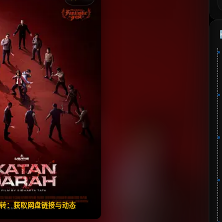
《Ikatan Darah》
分：6.3 | 🎬 2026年
夸克网盘
百度网盘
🧧️
失效请反馈
翻转：获取网盘链接与动态