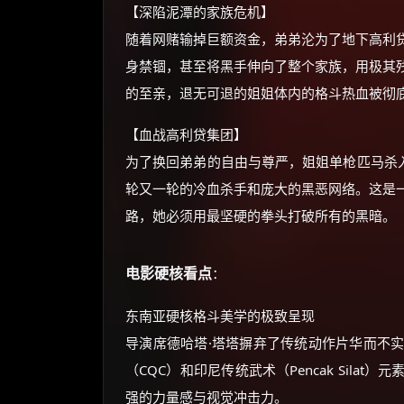
【深陷泥潭的家族危机】
随着网赌输掉巨额资金，弟弟沦为了地下高利
身禁锢，甚至将黑手伸向了整个家族，用极其
的至亲，退无可退的姐姐体内的格斗热血被彻
【血战高利贷集团】
为了换回弟弟的自由与尊严，姐姐单枪匹马杀入
轮又一轮的冷血杀手和庞大的黑恶网络。这是
路，她必须用最坚硬的拳头打破所有的黑暗。
电影硬核看点
：
东南亚硬核格斗美学的极致呈现
导演席德哈塔·塔塔摒弃了传统动作片华而不
（CQC）和印尼传统武术（Pencak Sil
强的力量感与视觉冲击力。