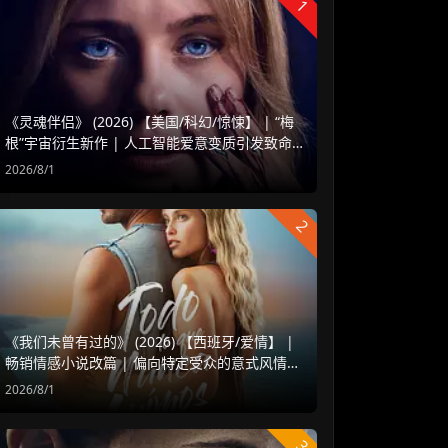
1
《灵魂伴侣》 (2026) 【美国/科幻/惊悚】 | “梅
根”宇宙衍生新作 | 人工智能爱意变质引发致命
危机
2026/8/1
2
《我们未曾有过的》 (2026) 【西班牙/爱情】 |
畅销情感小说改篇 | 偏向特定受众的意式风情治
愈爱情片
2026/8/1
3