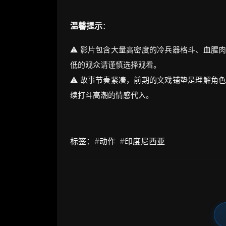
温馨提示
：
⚠️ 影片包含大量高密度的冷兵器格斗、血腥
低的观众请谨慎选择观看。
⚠️ 故事节奏紧凑，前期的文戏铺垫是理解角
续打斗高潮的情感代入。
标签：
#
动作
#
印度尼西亚