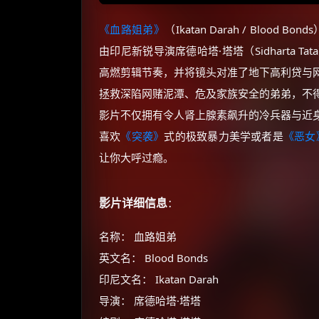
《血路姐弟》
（Ikatan Darah / Blo
由印尼新锐导演席德哈塔·塔塔（Sidharta
高燃剪辑节奏，并将镜头对准了地下高利贷与
拯救深陷网赌泥潭、危及家族安全的弟弟，不
影片不仅拥有令人肾上腺素飙升的冷兵器与近
喜欢
《突袭》
式的极致暴力美学或者是
《恶女
让你大呼过瘾。
影片详细信息
：
名称： 血路姐弟
英文名： Blood Bonds
印尼文名： Ikatan Darah
导演： 席德哈塔·塔塔