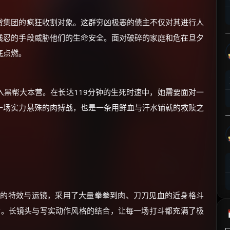
⚡
前往【大淘客】领红包
贷集团的疯狂收割对象。这群穷凶极恶的债主不仅对其进行人
残忍的手段威胁他们的生命安全。面对破碎的家庭和危在旦夕
☕ 海外大侠？通过 Ko-fi 赐茶
底点燃。
黑帮大本营。在长达119分钟的生死时速中，她需要面对一
一场实力悬殊的肉搏战，也是一条用鲜血与汗水铺就的救赎之
实的特效与运镜，采用了大量拳拳到肉、刀刀见血的近身格斗
at）元素。长镜头与写实动作风格的结合，让每一场打斗都充满了极