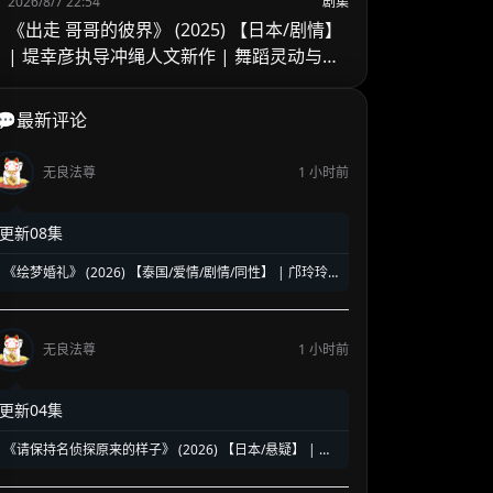
2026/8/7 22:54
剧集
《出走 哥哥的彼界》 (2025) 【日本/剧情】
| 堤幸彦执导冲绳人文新作 | 舞蹈灵动与家
庭羁绊的写实交响
💬最新评论
无良法尊
1 小时前
更新08集
《绘梦婚礼》 (2026) 【泰国/爱情/剧情/同性】 | 邝玲玲
与Orm的二搭深情力作 | 探讨执子之手背后的现实与成长
无良法尊
1 小时前
更新04集
《请保持名侦探原来的样子》 (2026) 【日本/悬疑】 | 幻
觉中的神级脑洞日常推理 | 轮椅上的阿尔茨海默名侦探