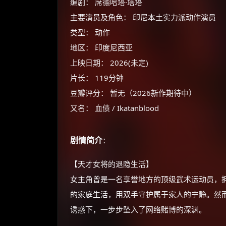
编剧： 席德哈塔·塔塔
主要演员及角色： 印尼本土实力派动作演员
类型： 动作
地区： 印度尼西亚
上映日期： 2026(未定)
片长： 119分钟
豆瓣评分： 暂无（2026新作期待中）
又名： 血债 / Ikatanblood
剧情简介
：
【天才女将的退隐生活】
女主角曾是一名享誉地方的顶级武术运动员，
的家庭生活，用双手守护属于家人的宁静。然
诱惑下，一步步坠入了网络赌博的深渊。