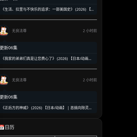
《生活、拉里与不快乐的追求：一部美国史》 (2026) 【美
国/喜剧】 | 贱神拉里恶搞建国两百五十年 | 伪历史版《抑
制热情》荒诞来袭
无良法尊
2 小时前
更新06集
《我家的弟弟们真是让您费心了》 (2026) 【日本/动画】
| 突如其来的同居大危机 | 2026盛夏必看的超人气乙女向
治愈乙女番
无良法尊
2 小时前
更新06集
《正后方的神威》 (2026) 【日本/动画】 | 恶搞向除灵搞
笑新番 | 极致反差的爽到升天爆笑之旅
📅日历