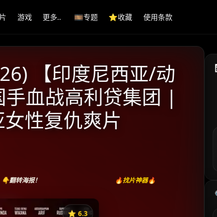
片
游戏
更多..
🎞️专题
⭐️收藏
使用条款
26) 【印度尼西亚/动
国手血战高利贷集团 |
亚女性复仇爽片
👇翻转海报！
🔥找片神器🔥
⭐️ 6.3