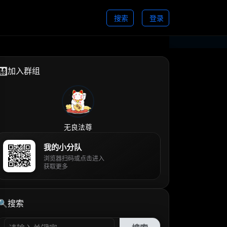
搜索
登录
👨‍👩‍👧‍👦加入群组
无良法尊
我的小分队
浏览器扫码或点击进入
获取更多
🔍搜索