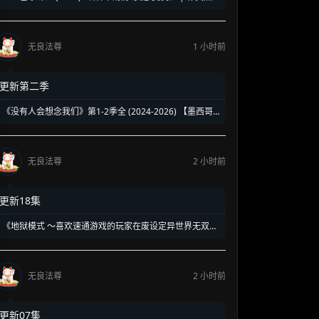
强势回归新作 | 揭露豪门恩怨背后的带血真相
无良法尊
1 小时前
更新第二季
《没有人会想念我们》第1-2季全 (2024-2026) 【墨西哥/
剧情】 | 90年代校园暗黑青春物语 | 五个边缘 loser 的地
下校园经营法则
无良法尊
2 小时前
更新18集
《地狱模式 ～喜欢速通游戏的玩家在废设定异世界无双
～》第1-2季全 (2026) 【日本/动画/奇幻/冒险】 | 终极硬
核废人玩家的受死流异世界无双 | 骨灰级高玩必看的硬核
转生神作
无良法尊
2 小时前
更新07集