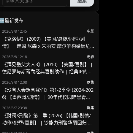
搜索
🆕最新发布
2026/8/8 12:45
电影
《克洛伊》 (2009) 【美国/悬疑/同性/剧
情】 | 连姆·尼森 x 朱丽安·摩尔解构婚姻危
机 | 顶级情欲悬疑里的欲望与救赎
2026/8/8 12:18
电影
《拜见岳父大人3》 (2010) 【美国/喜剧】 |
德尼罗与斯蒂勒经典喜剧续作 | 经典IP的温
情收官与尴尬笑料
2026/8/8 12:08
剧集
《没有人会想念我们》第1-2季全 (2024-202
6) 【墨西哥/剧情】 | 90年代校园暗黑青春
物语 | 五个边缘 loser 的地下校园经营法则
2026/8/7 23:38
剧集
《财阀X刑警》第二季 (2026) 【韩国/剧情/
动作/犯罪/喜剧】 | 钞能力刑警华丽回归 |
豪门资本与警界危机的全新碰撞