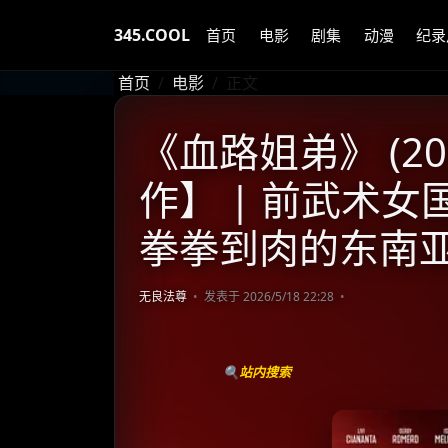
345.COOL
首页
电影
剧集
动漫
纪录
首页
电影
正文
《血路姐弟》 (20
作】 | 前武术女
拳拳到肉的东南
无良法尊
发表于 2026/5/18 22:28
🔍站内搜索