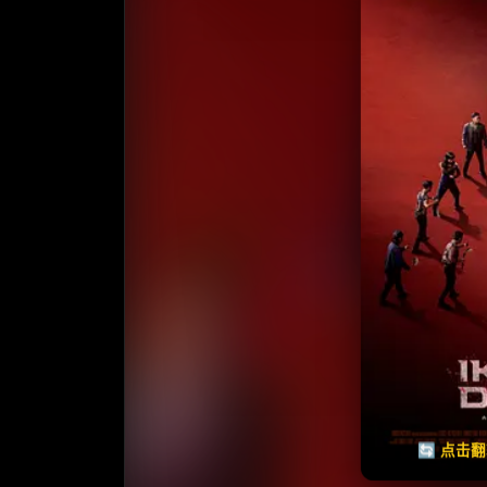
收藏
⭐
⭐️ 评
天天领红包
🔄 点击