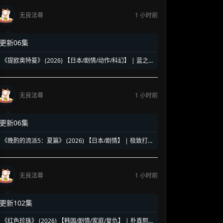
无良法尊
1 小时前
更新06集
《提欧奥特曼》 (2026) 【日本/剧情/动作/科幻】 | 蓝之
巨人的地球守护物语 | 兽医学少年与宇宙怪兽的命运对决
无良法尊
1 小时前
更新06集
《晚酌的流派5：夏篇》 (2026) 【日本/剧情】 | 极致打工
人的终极饮酒美学 | 盛夏消暑必备的硬核孤独美食神剧
无良法尊
1 小时前
更新102集
《红色珍珠》 (2026) 【韩国/剧情/家庭/复仇】 | 朴真熙