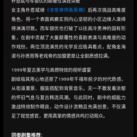
朴恩斌与车银优的颠覆性演技突破
女主角朴恩斌继
《非常律师禹英禑》
后再次挑战高难度
角色，将一个表面疯癫实则内心坚韧的小区边缘人演绎
得淋漓尽致。而车银优也打破了以往高冷男神的固有形
象，在剧中贡献了大量颠覆性的喜剧表演与高难度的动
作戏份。两位顶流演员的化学反应极具看点，配角金海
淑与孙贤周等老戏骨的加盟更是让全剧质感拉满。
1999年复古美学与高燃特效的视听盛宴
剧组极其用心地还原了1999年千禧年前夕的时代质感，
从街道置景、服装搭配到背景音乐，无一不散发着浓郁
的怀旧气息与复古韩流风潮。与此同时，剧中的超能力
激战特效制作精良，动作设计流畅且充满创意，不仅满
足了视觉感官，更用真挚的情感共鸣打动观众。
同类剧集推荐
：