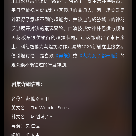
末日论甚嚣尘上的1999年，讲述了一群生活在海城市、
平日里被视为废柴和小区傻瓜的普通人，因一场突发意
外获得了意想不到的超能力，并被迫与威胁城市的神秘
反派展开对决的荒诞冒险。由演技派女神朴恩斌与颜值
天花板车银优领衔的超强卡司，让这部融合了末日废
土、科幻超能力与爆笑动作元素的2026新剧在上线之初
便引爆讨论，是喜欢
《异能》
或
《大力女子都奉顺》
的
观众绝不能错过的年度神剧。
剧集详细信息
：
名称： 超能路人甲
英文名： The Wonder Fools
韩文名： 더 원더풀스
导演： 刘仁值
编剧： 许大中