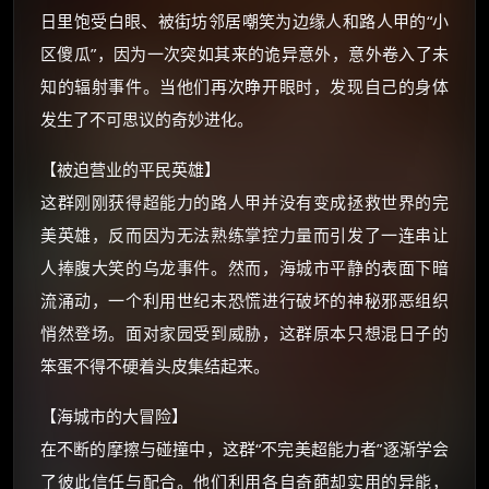
日里饱受白眼、被街坊邻居嘲笑为边缘人和路人甲的“小
区傻瓜”，因为一次突如其来的诡异意外，意外卷入了未
朋友们辛苦了 💦
知的辐射事件。当他们再次睁开眼时，发现自己的身体
你需要的各种会员，都可低价购买！
如夸克12个月送14天 最低75元！
发生了不可思议的奇妙进化。
价格有浮动，请直接搜索查最低价！
【被迫营业的平民英雄】
还有支付宝现金红包、外卖红包、
优惠券、活动红包，每日可领。
这群刚刚获得超能力的路人甲并没有变成拯救世界的完
美英雄，反而因为无法熟练掌控力量而引发了一连串让
⚡
前往【大淘客】领红包
人捧腹大笑的乌龙事件。然而，海城市平静的表面下暗
流涌动，一个利用世纪末恐慌进行破坏的神秘邪恶组织
☕ 海外大侠？通过 Ko-fi 赐茶
悄然登场。面对家园受到威胁，这群原本只想混日子的
笨蛋不得不硬着头皮集结起来。
【海城市的大冒险】
在不断的摩擦与碰撞中，这群“不完美超能力者”逐渐学会
了彼此信任与配合。他们利用各自奇葩却实用的异能，