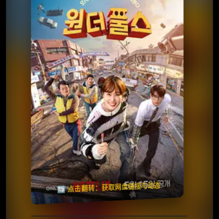
⭐️ 评分：7.3 | 🎬 2026年
✅ 已完结
夸克网盘
百度网盘
🧧️
天天领红包
失效请反馈
🔄 点击翻转：获取网盘链接与动态