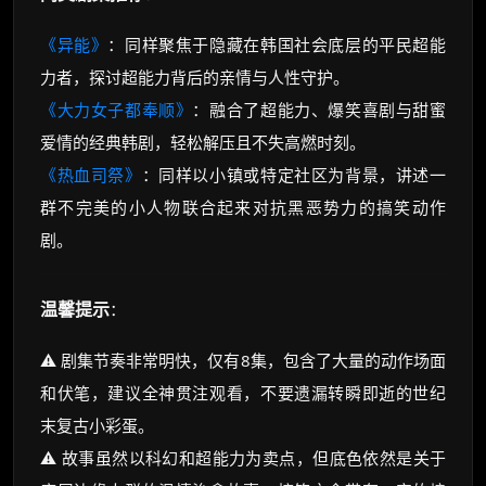
《异能》
：同样聚焦于隐藏在韩国社会底层的平民超能
力者，探讨超能力背后的亲情与人性守护。
《大力女子都奉顺》
：融合了超能力、爆笑喜剧与甜蜜
爱情的经典韩剧，轻松解压且不失高燃时刻。
《热血司祭》
：同样以小镇或特定社区为背景，讲述一
群不完美的小人物联合起来对抗黑恶势力的搞笑动作
剧。
温馨提示
：
⚠️ 剧集节奏非常明快，仅有8集，包含了大量的动作场面
和伏笔，建议全神贯注观看，不要遗漏转瞬即逝的世纪
末复古小彩蛋。
⚠️ 故事虽然以科幻和超能力为卖点，但底色依然是关于