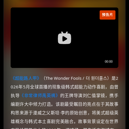
预告片
《超能路人甲》
（The Wonder Fools / 더 원더풀스）是2
026年5月全球首播的现象级韩式超能力动作喜剧，由曾
执导
《非常律师禹英禑》
的王牌导演刘仁值掌镜，携手
编剧许大中倾力打造。该剧最受瞩目的亮点在于其故事
构思来源于漫威之父斯坦·李的原始创意，将美式超级英
雄概念与韩式本土喜剧完美融合。故事背景设定在世界