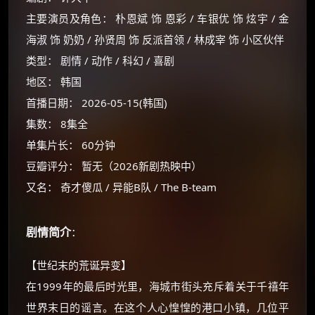
主要演员及角色： 朴恩斌 饰 恩彩 / 车银优 饰 炫宇 / 金
海淑 饰 奶奶 / 孙贤周 饰 反派首领 / 林成宰 饰 小区伙伴
类型： 剧情 / 动作 / 科幻 / 喜剧
地区： 韩国
首播日期： 2026-05-15(韩国)
集数： 8集全
单集片长： 60分钟
豆瓣评分： 暂无（2026新剧热映中）
又名： 奇才傻瓜 / 异能B队 / The B-team
剧情简介
：
×
【世纪末的荒诞异变】
🧧 福利领取站
在1999年的最后时光里，海城市街头充斥着关于千禧年
☕
世界末日的谣言。在这个人心惶惶的港口小镇，几位平