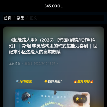
345.COOL
首页
剧集
正文
《超能路人甲》 (2026) 【韩国/剧情/动作/科
幻】 | 斯坦·李灵感构思的韩式超能力喜剧 | 世
纪末小区边缘人的高燃救赎
无良法尊
发表于 2026/5/16 13:37
🔍站内搜索
👇翻转海报！
🔥找片神器🔥
⭐️ 7.3
《超能路人甲》
收藏
⭐