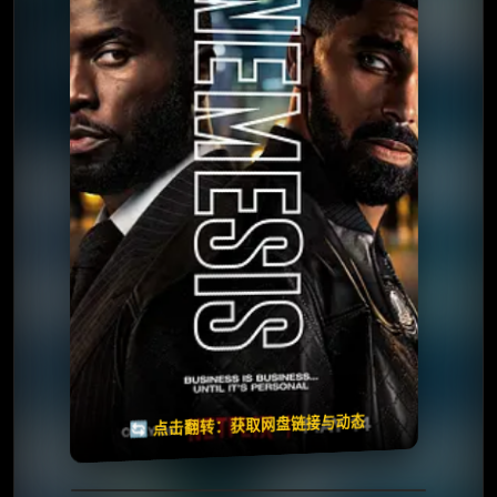
⭐️ 评分：7.7 | 🎬 2026年
📺 连载中
夸克网盘
百度网盘
🧧️
天天领红包
失效请反馈
🔄 点击翻转：获取网盘链接与动态