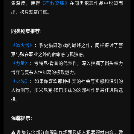
集深度，使得
《宿敌交锋》
在同类犯罪作品中脱颖而
出，极具观赏门槛。
同类剧集推荐
：
《盗火线》
：影史猫鼠游戏的巅峰之作，同样探讨了警
察与贼在职业之外的宿命感与孤独感。
《力量》
：考特尼·肯普的代表作，深入挖掘了街头权力
博弈与复杂人性纠葛的极致魅力。
《火线》
：如果你喜欢那种扎实的社会写实感和深刻的
人物侧写，多米尼克·隆巴多兹的这部神作是最佳进阶选
择。
温馨提示
：
⚠️ 剧集包含部分血腥动作场面及成人犯罪题材内容，建