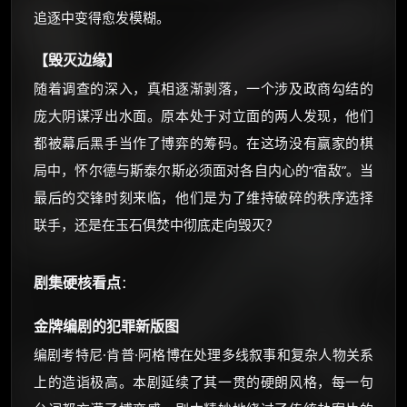
追逐中变得愈发模糊。
⚡
前往【大淘客】领红包
【毁灭边缘】
☕ 海外大侠？通过 Ko-fi 赐茶
随着调查的深入，真相逐渐剥落，一个涉及政商勾结的
庞大阴谋浮出水面。原本处于对立面的两人发现，他们
都被幕后黑手当作了博弈的筹码。在这场没有赢家的棋
局中，怀尔德与斯泰尔斯必须面对各自内心的“宿敌”。当
最后的交锋时刻来临，他们是为了维持破碎的秩序选择
联手，还是在玉石俱焚中彻底走向毁灭？
剧集硬核看点
：
金牌编剧的犯罪新版图
编剧考特尼·肯普·阿格博在处理多线叙事和复杂人物关系
上的造诣极高。本剧延续了其一贯的硬朗风格，每一句