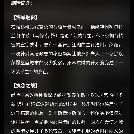
剧情简介
：
【洛城魅影】
在洛杉矶错综复杂的巷道与豪宅之间，顶级神偷柯尔特
兰·怀尔德（马修·劳 饰）是影子般的存在。他不仅拥有精
密的盗窃技术，更有一套行走江湖的生存准则。然而，
×
一次针对高层政要的秘密劫案让他意外卷入了一场足以
🧧 福利领取站
颠覆整座城市的权力旋涡，原本求财的计划演变成了一
☕
场关乎生存的逃亡。
【执念之战】
朋友们辛苦了 💦
经验丰富的精英警探以赛亚·斯泰尔斯（多米尼克·隆巴多
你需要的各种会员，都可低价购买！
兹 饰）在追踪这起劫案的过程中，逐渐对怀尔德产生了
如夸克12个月送14天 最低75元！
价格有浮动，请直接搜索查最低价！
近乎病态的执念。对于斯泰尔斯而言，怀尔德不仅仅是
逮捕目标，更是他内心阴暗面的投射。两人在天使之城
还有支付宝现金红包、外卖红包、
优惠券、活动红包，每日可领。
的明暗处展开了多轮较量，法律与犯罪的界限在两人的