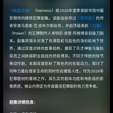
《宿敌交锋》
（Nemesis）是2026年夏季美剧市场中最
受期待的硬核犯罪剧集。该剧由执导过
《黑豹党》
的传
奇导演马里奥·范·皮布尔斯执导，并由顶级美剧
《力量》
（Power）的王牌制作人考特尼·肯普·阿格博亲自操刀剧
本。剧集将镜头对准了充满霓虹与血色的洛杉矶地下世
界，通过双雄对峙的叙事结构，展现了天才神偷与偏执
探员之间跨越职业底线的终极博弈。不同于传统的快节
奏动作剧，本剧深度剖析了角色的内在驱动力，探讨了
何种力量在维系生命的同时也在摧毁人性。作为2026年
犯罪题材的重磅之作，其扎实的剧本功底和电影级的影
像质感，被业内预定为年度最佳犯罪剧的有力竞争者。
剧集详细信息
：