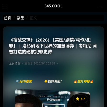
345.COOL
首页
剧集
正文
《宿敌交锋》 (2026) 【美国/剧情/动作/犯
罪】 | 洛杉矶地下世界的猫鼠博弈 | 考特尼·肯
普打造的硬核犯罪史诗
无良法尊
发表于 2026/5/15 22:31
🔍站内搜索
👇翻转海报！
🔥找片神器🔥
⭐️ 7.7
《宿敌交锋》
收藏
⭐