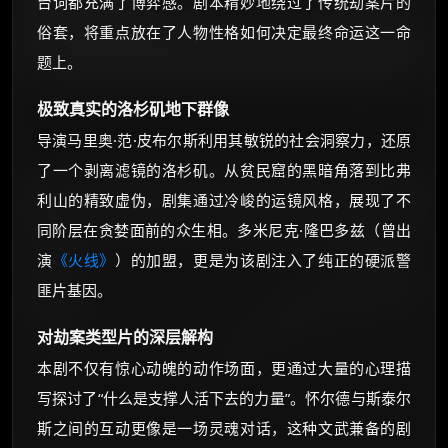
台词都充满了博弈感。剧本精妙地绕过了传统劫案片的
俗套，将重点放在了人物性格如何决定最终命运这一命
题上。
极致真实的洛杉矶地下群像
导演马里奥·范·皮布尔斯利用其敏锐的社会洞察力，还原
了一个剥离滤镜的洛杉矶。从贫民窟的黑暗角落到比弗
利山的精致虚伪，剧集通过冷峻的运镜风格，展现了不
同阶层在贪婪面前的众生相。多米尼克·隆巴多兹（曾出
演
《火线》
）的加盟，更是为该剧注入了纯正的硬派警
匪片基因。
对劫案类型片的深层解构
本剧不仅有惊心动魄的动作场面，更通过大量的心理描
写探讨了“什么是支撑人活下去的力量”。怀尔德与斯泰尔
斯之间的互动更像是一场灵魂对话，这种文武兼备的剧