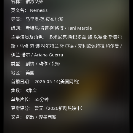
名称： 宿敌交锋
英文名： Nemesis
导演： 马里奥·范·皮布尔斯
编剧： 考特尼·肯普·阿格博 / Tani Marole
主要演员及角色： 多米尼克·隆巴多兹 饰 以赛亚·斯泰尔
斯 / 马修·劳 饰 柯尔特兰·怀尔德 / 克利欧佩特拉·科尔曼 /
伊兰·诺尔 / Ariana Guerra
类型： 剧情 / 动作 / 犯罪
地区： 美国
首播日期： 2026-05-14(美国网络)
集数： 8集全
单集片长： 55分钟
豆瓣评分： 暂无（2026新剧热映中）
又名： 宿敌 / 涅墨西斯