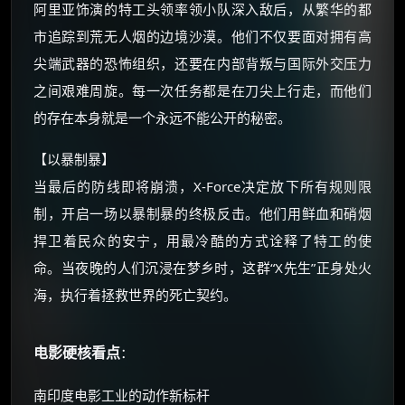
阿里亚饰演的特工头领率领小队深入敌后，从繁华的都
优惠券、活动红包，每日可领。
市追踪到荒无人烟的边境沙漠。他们不仅要面对拥有高
尖端武器的恐怖组织，还要在内部背叛与国际外交压力
⚡
前往【大淘客】领红包
之间艰难周旋。每一次任务都是在刀尖上行走，而他们
的存在本身就是一个永远不能公开的秘密。
☕ 海外大侠？通过 Ko-fi 赐茶
【以暴制暴】
当最后的防线即将崩溃，X-Force决定放下所有规则限
制，开启一场以暴制暴的终极反击。他们用鲜血和硝烟
捍卫着民众的安宁，用最冷酷的方式诠释了特工的使
命。当夜晚的人们沉浸在梦乡时，这群“X先生”正身处火
海，执行着拯救世界的死亡契约。
电影硬核看点
：
南印度电影工业的动作新标杆