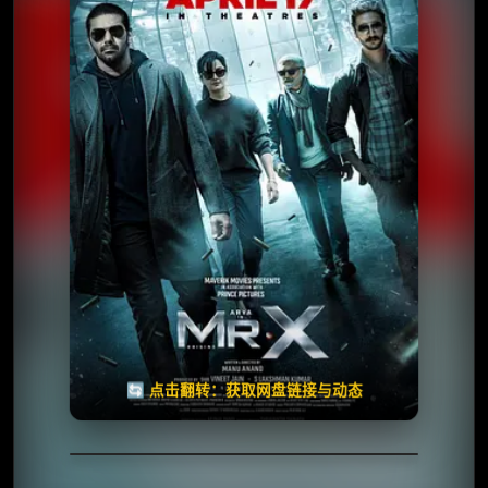
夸克网盘
百度网盘
🧧️
天天领红包
失效请反馈
🔄 点击翻转：获取网盘链接与动态