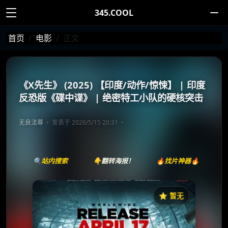
345.COOL
首页
电影
正文
《X先生》 (2025) 【印度/动作/惊悚】 | 印度
反恐版《碟中谍》 | 绝密特工小队的硬核突击
无良法尊
发表于 2026/5/15 20:31
🔍站内搜索
👇翻转海报！
🔥找片神器🔥
⭐️ 暂无
《மிஸ்டர். எக்ஸ்》
收藏
⭐
⭐️ 评分：暂无 | 🎬 2026年