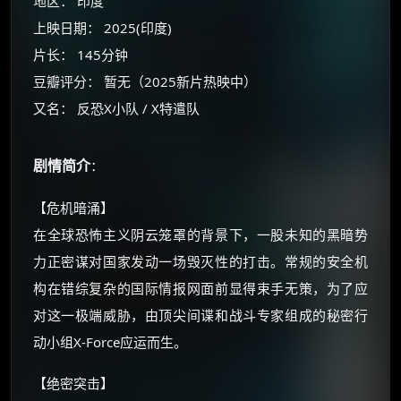
地区： 印度
上映日期： 2025(印度)
片长： 145分钟
豆瓣评分： 暂无（2025新片热映中）
又名： 反恐X小队 / X特遣队
剧情简介
：
×
🧧 福利领取站
【危机暗涌】
在全球恐怖主义阴云笼罩的背景下，一股未知的黑暗势
☕
力正密谋对国家发动一场毁灭性的打击。常规的安全机
构在错综复杂的国际情报网面前显得束手无策，为了应
朋友们辛苦了 💦
对这一极端威胁，由顶尖间谍和战斗专家组成的秘密行
你需要的各种会员，都可低价购买！
动小组X-Force应运而生。
如夸克12个月送14天 最低75元！
价格有浮动，请直接搜索查最低价！
【绝密突击】
还有支付宝现金红包、外卖红包、