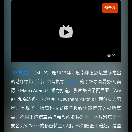
预告片
《X先生》
（Mr. X）是2025年印度南印度影坛重磅推出
的动作惊悚巨制，由曾执导
《FIR》
的才华导演曼努·阿南
德（Manu Anand）倾力打造。影片集合了阿里亚（Ary
a）和高达姆·卡尔迪克（Gautham Karthik）两位实力男
星，呈现了一场高科技武装与极致体能博弈的视听盛
宴。不同于传统宝莱坞电影的歌舞升平，本片聚焦于一
支名为X-Force的秘密特工小组，他们隐匿于暗处，是国