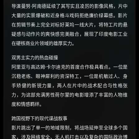
导演曼努·阿南德延续了其写实且凌厉的影像风格，片中
大量的实景爆破和近身格斗戏码拒绝廉价绿幕感。影片
在剪辑节奏上完全对标好莱坞一线大片，将特工片的悬
疑感与动作片的爽快感完美融合，展现了印度电影工业
在硬核商业片领域的雄厚实力。
双男主实力的热血碰撞
阿里亚与高达姆·卡尔迪克的首度合作极具看点。一位是
沉稳老练、眼神犀利的资深特工，一位是机敏过人、身
手矫健的新锐力量，两人在片中的战术配合与性格张
力，为这部充满男性荷尔蒙的电影增添了丰富的人物维
度和情感羁绊。
跨国视野下的现代谍战叙事
影片跳出了单一的地域限制，将战场延伸至全球多个国
家，涉及网络安全、无人机打击以及复杂的国际政治博