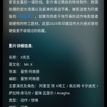
家安全最后一道防线。影片通过精良的特效制作、跨国
拍摄的宏大场面以及紧凑的谍战节奏，被影迷誉为印度
版的
《碟中谍》
。如果你热衷于快节奏的动作电影或者
是硬核的特工题材，这部2025年印度动作大片绝对是你
硬盘里不容错过的收藏。
影片详细信息
：
名称： X先生
英文名： Mr. X
导演： 曼努·阿南德
编剧： 曼努·阿南德
主要演员及角色： 阿里亚 饰 X特工 / 高达姆·卡尔迪克 /
萨拉特·库马尔 / 曼珠·瓦里尔 / Anagha
类型： 动作 / 惊悚