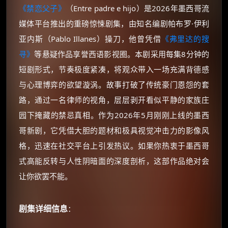
《禁恋父子》
（Entre padre e hijo）是2026年墨西哥流
媒体平台推出的重磅惊悚剧集，由知名编剧帕布罗·伊利
亚内斯（Pablo Illanes）操刀，他曾凭借
《弗里达的搜
寻》
等悬疑作品享誉西语影视圈。本剧采用每集8分钟的
短剧形式，节奏极度紧凑，将观众带入一场充满背德感
与心理博弈的欲望漩涡。故事打破了传统豪门恩怨的套
路，通过一名律师的视角，层层剥开看似平静的家族庄
园下掩藏的禁忌真相。作为2026年5月刚刚上线的墨西
哥新剧，它凭借大胆的题材和极具视觉冲击力的影像风
格，迅速在社交平台上引发热议。如果你热衷于墨西哥
式高能反转与人性阴暗面的深度剖析，这部作品绝对会
让你欲罢不能。
剧集详细信息
：