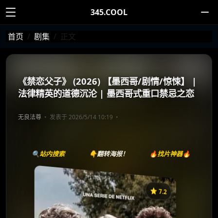
345.COOL
首页
剧集
正文
《禁恋父子》 (2026) 【墨西哥/剧情/惊悚】 |
法律精英的道德沉沦 | 墨西哥式重口禁忌之恋
无良法尊
发表于 2026/5/14 10:19
🔍站内搜索
👇翻转海报！
🔥找片神器🔥
⭐️ 7.2
《禁恋父子》
收藏
⭐
⭐️ 评分：7.2 | 🎬 2026年