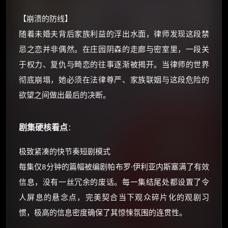
☕ 海外大侠？通过 Ko-fi 赐茶
【崩溃的防线】
随着未婚夫背后家族利益的浮出水面，律师发现这段禁
忌之恋并非偶然。在庄园阴森的走廊与密室里，一段关
于权力、复仇与畸恋的往事逐渐被揭开。当律师的世界
彻底崩塌，她必须在法律尊严、家族联姻与这段危险的
欲望之间做出最后的决断。
剧集硬核看点
：
极致紧凑的快节奏短剧模式
每集仅8分钟的篇幅被编剧帕布罗·伊利亚内斯塞满了有效
信息，没有一丝冗余的废话。每一集结尾处都设置了令
人屏息的悬念点，完美契合当下观众碎片化的观剧习
惯，极高的信息密度确保了其惊悚氛围的连贯性。