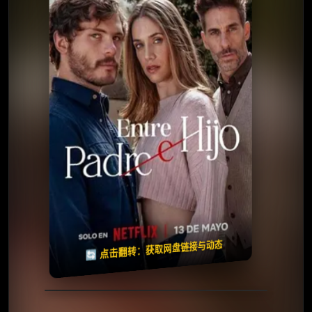
📺 连载中
夸克网盘
百度网盘
迅雷网盘
🧧️
天天领红包
失效请反馈
🔄 点击翻转：获取网盘链接与动态