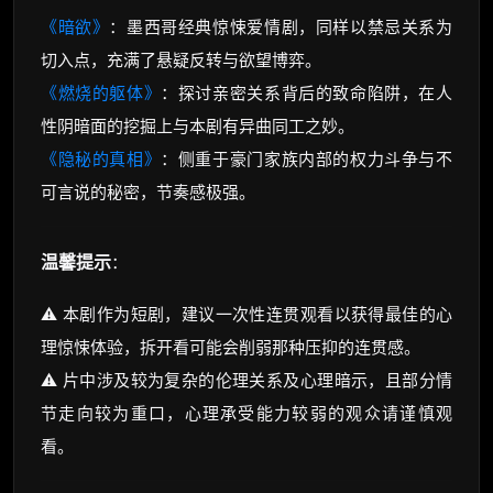
《暗欲》
：墨西哥经典惊悚爱情剧，同样以禁忌关系为
切入点，充满了悬疑反转与欲望博弈。
《燃烧的躯体》
：探讨亲密关系背后的致命陷阱，在人
性阴暗面的挖掘上与本剧有异曲同工之妙。
《隐秘的真相》
：侧重于豪门家族内部的权力斗争与不
可言说的秘密，节奏感极强。
温馨提示
：
⚠️ 本剧作为短剧，建议一次性连贯观看以获得最佳的心
理惊悚体验，拆开看可能会削弱那种压抑的连贯感。
⚠️ 片中涉及较为复杂的伦理关系及心理暗示，且部分情
节走向较为重口，心理承受能力较弱的观众请谨慎观
看。