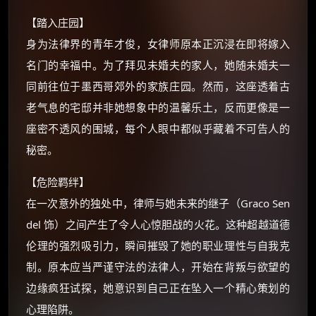
【踏入庄园】
身为法律界的青年才俊，女律师原本正沉浸在即将嫁入
名门的幸福中。为了拜见未婚夫的家人，她随未婚夫一
×
🧧 福利领取站
同前往位于墨西哥郊外的家族庄园。然而，这座透着古
老气息的宅邸并非她想象中的温馨乐土，反而更像是一
☕
座密不透风的围城，每个人眼中都似乎藏着不可告人的
秘密。
朋友们辛苦了 💦
【危险羁绊】
你需要的各种会员，都可低价购买！
如夸克12个月送14天 最低75元！
在一次意外的独处中，律师与她未来的继子（Graco Sen
价格有浮动，请直接搜索查最低价！
del 饰）之间产生了令人心惊胆战的火花。这种超越道德
还有支付宝现金红包、外卖红包、
伦理的强烈吸引力，瞬间摧毁了她的职业理性与自我克
优惠券、活动红包，每日可领。
制。原本应当严谨守法的法律人，开始在背叛与欲望的
边缘疯狂试探，她意识到自己正在坠入一个精心策划的
⚡
前往【大淘客】领红包
心理陷阱。