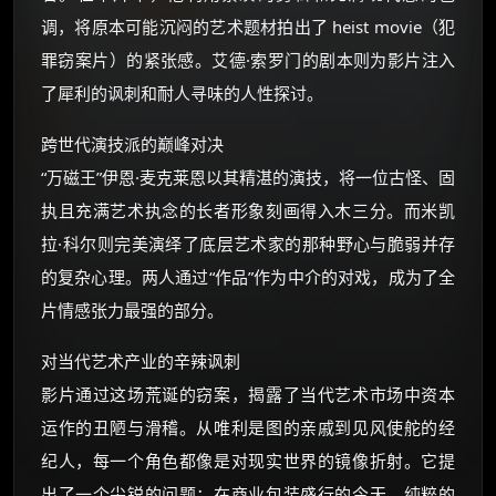
调，将原本可能沉闷的艺术题材拍出了 heist movie（犯
罪窃案片）的紧张感。艾德·索罗门的剧本则为影片注入
了犀利的讽刺和耐人寻味的人性探讨。
跨世代演技派的巅峰对决
“万磁王”伊恩·麦克莱恩以其精湛的演技，将一位古怪、固
执且充满艺术执念的长者形象刻画得入木三分。而米凯
拉·科尔则完美演绎了底层艺术家的那种野心与脆弱并存
的复杂心理。两人通过“作品”作为中介的对戏，成为了全
片情感张力最强的部分。
对当代艺术产业的辛辣讽刺
影片通过这场荒诞的窃案，揭露了当代艺术市场中资本
运作的丑陋与滑稽。从唯利是图的亲戚到见风使舵的经
纪人，每一个角色都像是对现实世界的镜像折射。它提
出了一个尖锐的问题：在商业包装盛行的今天，纯粹的