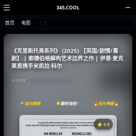
345.COOL
首页
电影
正文
《克里斯托弗系列》 (2025) 【英国/剧情/喜
剧】 | 索德伯格解构艺术边界之作 | 伊恩·麦克
莱恩携手米凯拉·科尔
无良法尊
发表于 2026/5/13 12:19
🔍站内搜索
👇翻转海报！
🔥找片神器🔥
⭐️ 6.8
《The Christophers》
收藏
⭐