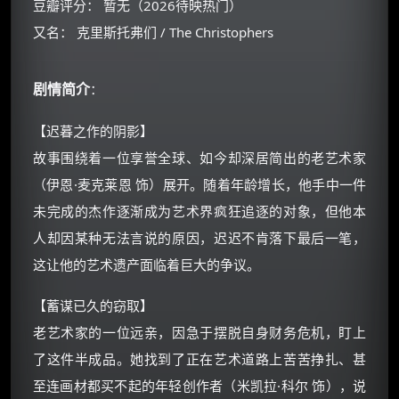
豆瓣评分： 暂无（2026待映热门）
又名： 克里斯托弗们 / The Christophers
剧情简介
：
【迟暮之作的阴影】
×
故事围绕着一位享誉全球、如今却深居简出的老艺术家
🧧 福利领取站
（伊恩·麦克莱恩 饰）展开。随着年龄增长，他手中一件
☕
未完成的杰作逐渐成为艺术界疯狂追逐的对象，但他本
人却因某种无法言说的原因，迟迟不肯落下最后一笔，
这让他的艺术遗产面临着巨大的争议。
朋友们辛苦了 💦
你需要的各种会员，都可低价购买！
【蓄谋已久的窃取】
如夸克12个月送14天 最低75元！
价格有浮动，请直接搜索查最低价！
老艺术家的一位远亲，因急于摆脱自身财务危机，盯上
了这件半成品。她找到了正在艺术道路上苦苦挣扎、甚
还有支付宝现金红包、外卖红包、
优惠券、活动红包，每日可领。
至连画材都买不起的年轻创作者（米凯拉·科尔 饰），说