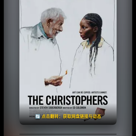
⭐️ 评分：6.8 | 🎬 2026年
夸克网盘
百度网盘
🧧️
天天领红包
失效请反馈
🔄 点击翻转：获取网盘链接与动态