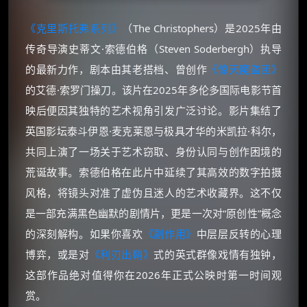
《克里斯托弗系列》
（The Christophers）是2025年由
传奇导演史蒂文·索德伯格（Steven Soderbergh）执导
的最新力作，剧本由其老搭档、曾创作
《惊天魔盗团》
的艾德·索罗门操刀。该片在2025年多伦多国际电影节首
映后便因其独特的艺术视角引发广泛讨论。影片集结了
英国影坛泰斗伊恩·麦克莱恩与极具才华的米凯拉·科尔，
共同上演了一场关于艺术窃取、身份认同与创作困境的
荒诞故事。索德伯格在此片中延续了其高效的数字拍摄
风格，将镜头对准了虚伪且迷人的艺术收藏界。这不仅
是一部充满黑色幽默的剧情片，更是一次对“原创性”概念
的深刻解构。如果你喜欢
《副作用》
中层层反转的心理
博弈，或是对
《利刃出鞘》
式的英式群像戏情有独钟，
这部作品绝对值得你在2026年正式公映时第一时间观
赏。