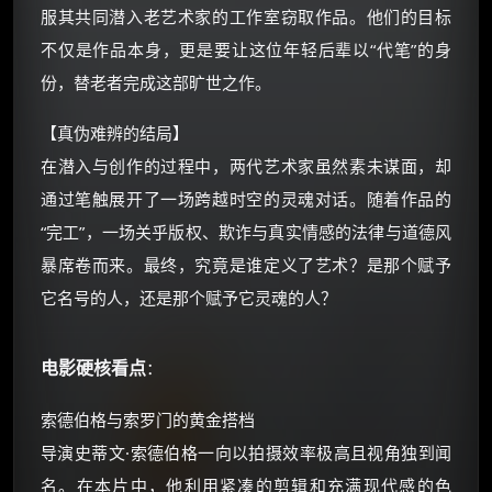
服其共同潜入老艺术家的工作室窃取作品。他们的目标
⚡
前往【大淘客】领红包
不仅是作品本身，更是要让这位年轻后辈以“代笔”的身
份，替老者完成这部旷世之作。
☕ 海外大侠？通过 Ko-fi 赐茶
【真伪难辨的结局】
在潜入与创作的过程中，两代艺术家虽然素未谋面，却
通过笔触展开了一场跨越时空的灵魂对话。随着作品的
“完工”，一场关乎版权、欺诈与真实情感的法律与道德风
暴席卷而来。最终，究竟是谁定义了艺术？是那个赋予
它名号的人，还是那个赋予它灵魂的人？
电影硬核看点
：
索德伯格与索罗门的黄金搭档
导演史蒂文·索德伯格一向以拍摄效率极高且视角独到闻
名。在本片中，他利用紧凑的剪辑和充满现代感的色