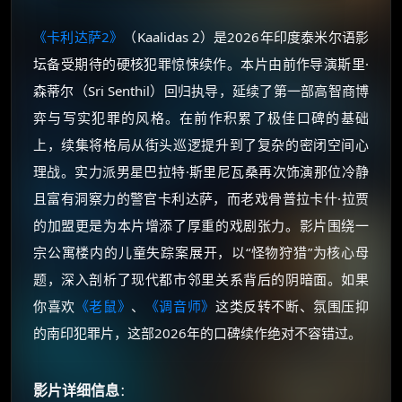
《卡利达萨2》
（Kaalidas 2）是2026年印度泰米尔语影
坛备受期待的硬核犯罪惊悚续作。本片由前作导演斯里·
森蒂尔（Sri Senthil）回归执导，延续了第一部高智商博
弈与写实犯罪的风格。在前作积累了极佳口碑的基础
上，续集将格局从街头巡逻提升到了复杂的密闭空间心
理战。实力派男星巴拉特·斯里尼瓦桑再次饰演那位冷静
且富有洞察力的警官卡利达萨，而老戏骨普拉卡什·拉贾
的加盟更是为本片增添了厚重的戏剧张力。影片围绕一
宗公寓楼内的儿童失踪案展开，以“怪物狩猎”为核心母
题，深入剖析了现代都市邻里关系背后的阴暗面。如果
你喜欢
《老鼠》
、
《调音师》
这类反转不断、氛围压抑
的南印犯罪片，这部2026年的口碑续作绝对不容错过。
影片详细信息
：