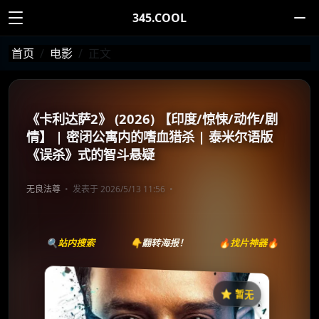
345.COOL
首页
电影
正文
《卡利达萨2》 (2026) 【印度/惊悚/动作/剧
情】 | 密闭公寓内的嗜血猎杀 | 泰米尔语版
《误杀》式的智斗悬疑
无良法尊
发表于 2026/5/13 11:56
🔍站内搜索
👇翻转海报！
🔥找片神器🔥
⭐️ 暂无
《காளிதாஸ் 2》
收藏
⭐