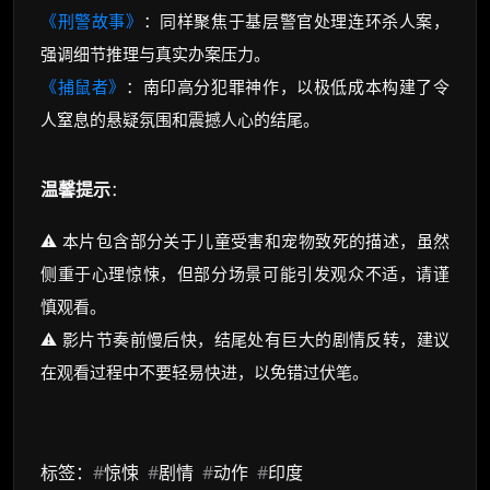
《刑警故事》
：同样聚焦于基层警官处理连环杀人案，
强调细节推理与真实办案压力。
《捕鼠者》
：南印高分犯罪神作，以极低成本构建了令
人窒息的悬疑氛围和震撼人心的结尾。
温馨提示
：
⚠️ 本片包含部分关于儿童受害和宠物致死的描述，虽然
侧重于心理惊悚，但部分场景可能引发观众不适，请谨
慎观看。
⚠️ 影片节奏前慢后快，结尾处有巨大的剧情反转，建议
在观看过程中不要轻易快进，以免错过伏笔。
标签：
#
惊悚
#
剧情
#
动作
#
印度