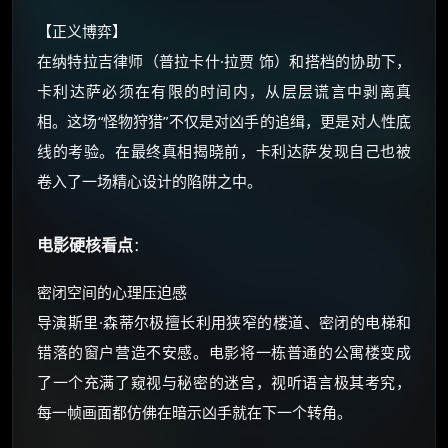
【正义博弈】
在纳特拉吉律师（普拉卡什·拉贾 饰）和搭档的协助下，
卡利达萨必须在有限的时间内，从层层谎言中剥离真
相。这场“怪物狩猎”不仅是对凶手的追缉，更是对人性底
线的考验。在最终真相揭晓前，卡利达萨发现自己也被
卷入了一场精心设计的陷阱之中。
电影硬核看点
：
密闭空间的心理压迫感
导演斯里·森蒂尔极擅长利用狭窄的楼道、密闭的电梯和
错落的窗户营造不安感。电影将一栋普通的公寓楼变成
了一个充满了窥视与秘密的迷宫，视听语言极其考究，
每一帧画面都仿佛在暗示凶手就在下一个转角。