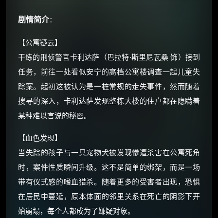
剧情简介
：
×
【公寓疑云】
🧧 福利领取站
干练的刑侦警官卡利达萨（巴拉特·斯里尼瓦桑 饰）接到
☕
任务，前往一处看似安宁的高档公寓楼调查一起儿童失
踪案。起初这被认为是一桩常规的走失事件，然而随着
搜寻的深入，卡利达萨发现整栋大楼的住户都在隐瞒着
朋友们辛苦了 💦
你需要的各种会员，都可低价购买！
某种难以言说的秘密。
如夸克12个月送14天 最低75元！
价格有浮动，请直接搜索查最低价！
【血色发现】
当失踪的孩子与一只宠物犬被发现惨遭杀害在公寓死角
还有支付宝现金红包、外卖红包、
优惠券、活动红包，每日可领。
时，案件性质瞬间升级。这不是简单的绑架，而是一场
带有仪式感的嗜血猎杀。随着更多的受害者出现，恐惧
⚡
前往【大淘客】领红包
在居民中蔓延，原本体面的邻里关系在死亡的阴影下开
始崩塌，每个人都成为了嫌疑对象。
☕ 海外大侠？通过 Ko-fi 赐茶