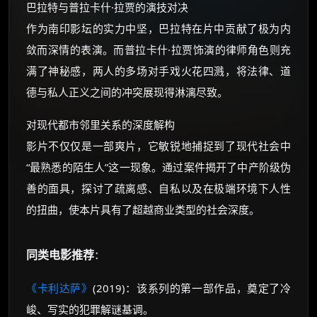
巴拉特与普拉卡什·拉贾的演技对决
作为南印影坛的实力中坚，巴拉特在片中贡献了极为内
敛而深情的表演。而普拉卡什·拉贾饰演的律师角色则充
满了神秘感，两人的多场对手戏火花四溅，将法律、道
德与私人正义之间的冲突展现得淋漓尽致。
对现代都市邻里关系的深度解构
影片不仅仅是一部爽片，它敏锐地捕捉到了现代社会中
“最熟悉的陌生人”这一现象。通过案件揭开了中产阶级伪
善的面具，探讨了疏离感、自私以及在极端环境下人性
的扭曲，使本片具有了超越商业类型的社会深度。
同类电影推荐
：
《卡利达萨》
(2019)：该系列的第一部作品，奠定了冷
峻、写实的犯罪解谜基调。