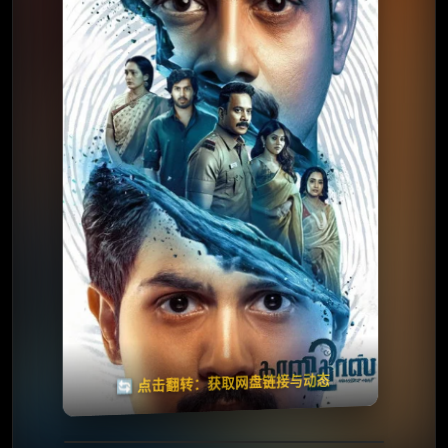
⭐️ 评分：暂无 | 🎬 2026年
夸克网盘
百度网盘
🧧️
天天领红包
失效请反馈
🔄 点击翻转：获取网盘链接与动态