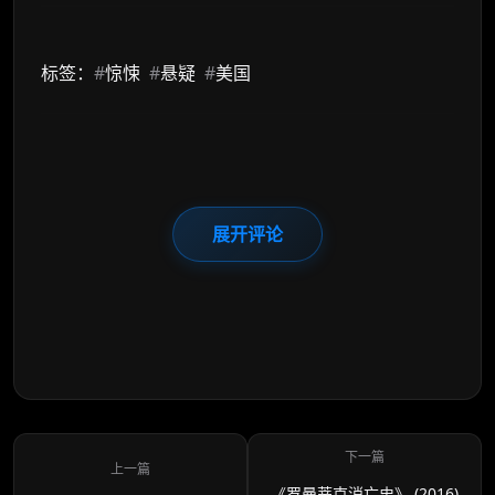
标签：
#
惊悚
#
悬疑
#
美国
展开评论
《罗曼蒂克消亡史》 (2016)