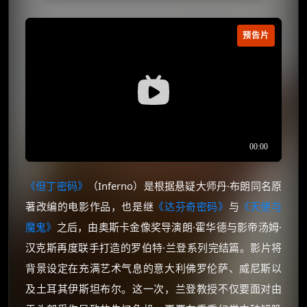
预告片
《但丁密码》
（Inferno）是根据悬疑大师丹·布朗同名原
著改编的电影作品，也是继
《达芬奇密码》
与
《天使与
魔鬼》
之后，由奥斯卡金像奖导演朗·霍华德与影帝汤姆·
汉克斯再度联手打造的罗伯特·兰登系列完结篇。影片将
背景设定在充满艺术气息的意大利佛罗伦萨、威尼斯以
及土耳其伊斯坦布尔。这一次，兰登教授不仅要面对由