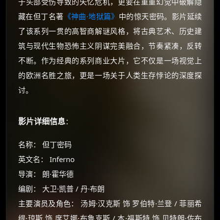
于头部受伤导致的失忆危机，更要在重重幻觉中破解隐
藏在但丁名著
《神曲·地狱篇》
中的惊天密码。影片延续
了该系列一贯的高智商解谜风格，将古典艺术、历史建
筑与现代生物恐怖主义阴谋完美融合，节奏紧凑，反转
不断。作为经典的系列商业大片，它不仅是一场视觉上
的欧洲名胜之旅，更是一场关于人类生存悖论的深度探
讨。
影片详细信息
：
名称： 但丁密码
英文名： Inferno
导演： 朗·霍华德
编剧： 大卫·凯普 / 丹·布朗
主要演员及角色： 汤姆·汉克斯 饰 罗伯特·兰登 / 菲丽希
缇·琼斯 饰 席艾娜·布鲁克斯 / 本·福斯特 饰 贝特朗·佐布