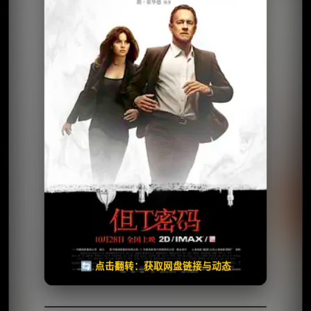
⭐️ 评分：6.1 | 🎬 2016年
夸克网盘
百度网盘
🧧️
天天领红包
失效请反馈
🔄 点击翻转：获取网盘链接与动态