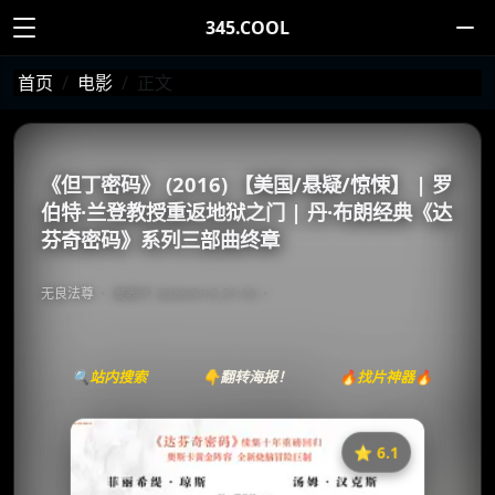
345.COOL
首页
电影
正文
《但丁密码》 (2016) 【美国/悬疑/惊悚】 | 罗
伯特·兰登教授重返地狱之门 | 丹·布朗经典《达
芬奇密码》系列三部曲终章
无良法尊
发表于 2026/5/12 21:10
🔍站内搜索
👇翻转海报！
🔥找片神器🔥
⭐️ 6.1
《但丁密码》
收藏
⭐