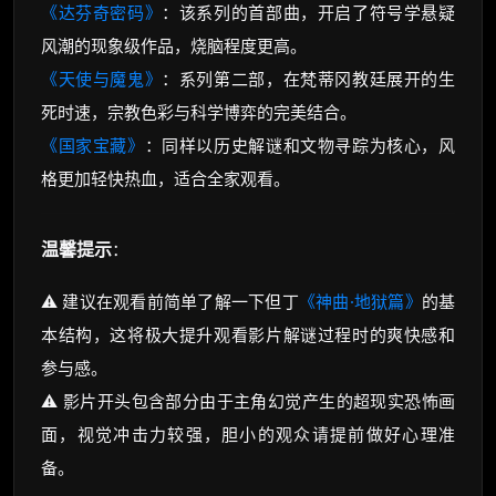
《达芬奇密码》
：该系列的首部曲，开启了符号学悬疑
风潮的现象级作品，烧脑程度更高。
《天使与魔鬼》
：系列第二部，在梵蒂冈教廷展开的生
死时速，宗教色彩与科学博弈的完美结合。
《国家宝藏》
：同样以历史解谜和文物寻踪为核心，风
格更加轻快热血，适合全家观看。
温馨提示
：
⚠️ 建议在观看前简单了解一下但丁
《神曲·地狱篇》
的基
本结构，这将极大提升观看影片解谜过程时的爽快感和
参与感。
⚠️ 影片开头包含部分由于主角幻觉产生的超现实恐怖画
面，视觉冲击力较强，胆小的观众请提前做好心理准
备。