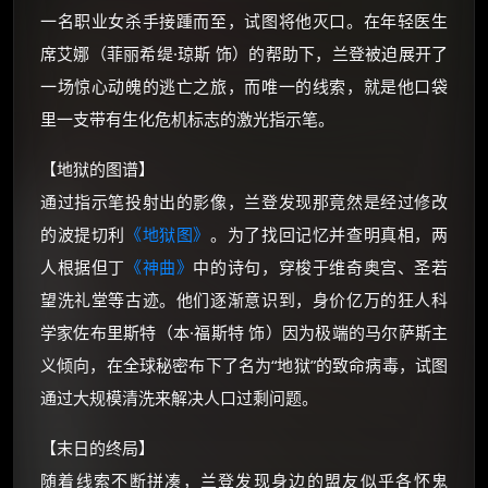
一名职业女杀手接踵而至，试图将他灭口。在年轻医生
朋友们辛苦了 💦
席艾娜（菲丽希缇·琼斯 饰）的帮助下，兰登被迫展开了
你需要的各种会员，都可低价购买！
如夸克12个月送14天 最低75元！
一场惊心动魄的逃亡之旅，而唯一的线索，就是他口袋
价格有浮动，请直接搜索查最低价！
里一支带有生化危机标志的激光指示笔。
还有支付宝现金红包、外卖红包、
优惠券、活动红包，每日可领。
【地狱的图谱】
通过指示笔投射出的影像，兰登发现那竟然是经过修改
⚡
前往【大淘客】领红包
的波提切利
《地狱图》
。为了找回记忆并查明真相，两
人根据但丁
《神曲》
中的诗句，穿梭于维奇奥宫、圣若
☕ 海外大侠？通过 Ko-fi 赐茶
望洗礼堂等古迹。他们逐渐意识到，身价亿万的狂人科
学家佐布里斯特（本·福斯特 饰）因为极端的马尔萨斯主
义倾向，在全球秘密布下了名为“地狱”的致命病毒，试图
通过大规模清洗来解决人口过剩问题。
【末日的终局】
随着线索不断拼凑，兰登发现身边的盟友似乎各怀鬼