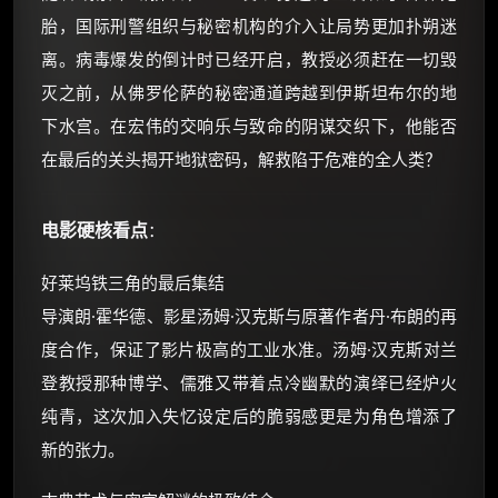
胎，国际刑警组织与秘密机构的介入让局势更加扑朔迷
离。病毒爆发的倒计时已经开启，教授必须赶在一切毁
灭之前，从佛罗伦萨的秘密通道跨越到伊斯坦布尔的地
下水宫。在宏伟的交响乐与致命的阴谋交织下，他能否
在最后的关头揭开地狱密码，解救陷于危难的全人类？
电影硬核看点
：
好莱坞铁三角的最后集结
导演朗·霍华德、影星汤姆·汉克斯与原著作者丹·布朗的再
度合作，保证了影片极高的工业水准。汤姆·汉克斯对兰
登教授那种博学、儒雅又带着点冷幽默的演绎已经炉火
纯青，这次加入失忆设定后的脆弱感更是为角色增添了
新的张力。