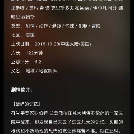
里斯特 / 奥玛·希 饰 克里斯多夫·布吕德 / 伊尔凡·可汗 饰
哈里·西姆斯
类型： 剧情 / 动作 / 悬疑 / 惊悚 / 犯罪 / 冒险
地区： 美国
上映日期： 2016-10-28(中国大陆/美国)
片长： 122分钟
豆瓣评分： 6.2
又名： 地狱 / 地狱解码
剧情简介
：
×
【破碎的记忆】
🧧 福利领取站
符号学专家罗伯特·兰登教授在意大利佛罗伦萨的一家医
☕
院中醒来，却发现自己失去了过去几天的记忆。头部的
枪伤和不断涌现的恐怖幻觉让他痛苦不堪。就在此时，