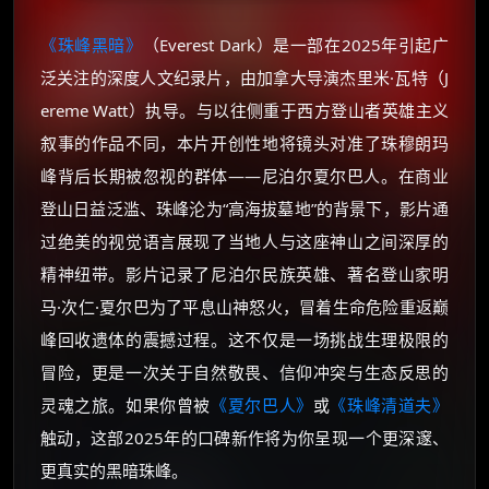
《珠峰黑暗》
（Everest Dark）是一部在2025年引起广
泛关注的深度人文纪录片，由加拿大导演杰里米·瓦特（J
ereme Watt）执导。与以往侧重于西方登山者英雄主义
叙事的作品不同，本片开创性地将镜头对准了珠穆朗玛
峰背后长期被忽视的群体——尼泊尔夏尔巴人。在商业
登山日益泛滥、珠峰沦为“高海拔墓地”的背景下，影片通
过绝美的视觉语言展现了当地人与这座神山之间深厚的
精神纽带。影片记录了尼泊尔民族英雄、著名登山家明
马·次仁·夏尔巴为了平息山神怒火，冒着生命危险重返巅
峰回收遗体的震撼过程。这不仅是一场挑战生理极限的
冒险，更是一次关于自然敬畏、信仰冲突与生态反思的
灵魂之旅。如果你曾被
《夏尔巴人》
或
《珠峰清道夫》
触动，这部2025年的口碑新作将为你呈现一个更深邃、
更真实的黑暗珠峰。