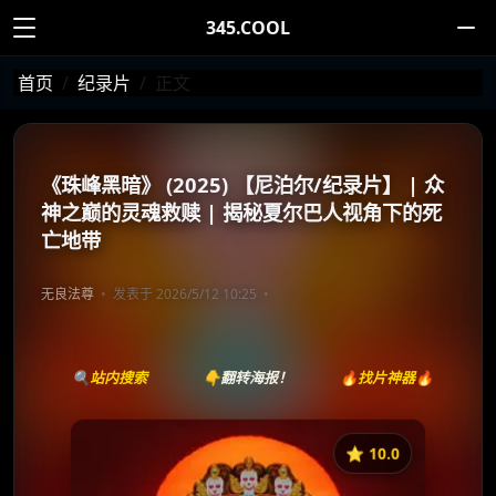
345.COOL
首页
纪录片
正文
《珠峰黑暗》 (2025) 【尼泊尔/纪录片】 | 众
神之巅的灵魂救赎 | 揭秘夏尔巴人视角下的死
亡地带
无良法尊
发表于 2026/5/12 10:25
🔍站内搜索
👇翻转海报！
🔥找片神器🔥
⭐️ 10.0
《Everest Dark》
收藏
⭐