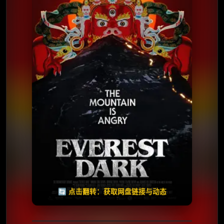
⭐️ 评分：10.0 | 🎬 2025年
夸克网盘
百度网盘
🧧️
天天领红包
失效请反馈
🔄 点击翻转：获取网盘链接与动态