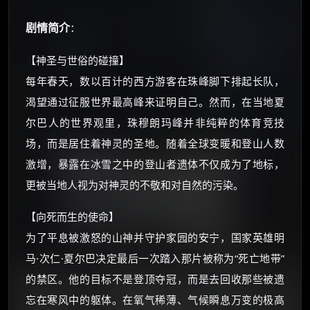
剧情简介
：
【神圣与世俗的碰撞】
×
每年春天，数以百计的西方游客在珠峰脚下排起长队，
🧧 福利领取站
渴望通过征服世界最高峰来证明自己。然而，在当地夏
☕
尔巴人的世界观里，珠穆朗玛峰并非纯粹的体育竞技
场，而是居住着神灵的圣地。随着全球变暖和登山人数
激增，暴露在冰雪之中的登山者遗体不仅成为了地标，
朋友们辛苦了 💦
你需要的各种会员，都可低价购买！
更被当地人视为对神灵的不敬和对自然的污染。
如夸克12个月送14天 最低75元！
价格有浮动，请直接搜索查最低价！
【向死而生的使命】
为了平息被激怒的山神并守护家园的安宁，国家英雄明
还有支付宝现金红包、外卖红包、
优惠券、活动红包，每日可领。
马·次仁·夏尔巴决定最后一次踏入那片被称为“死亡地带”
的禁区。他的目标不是登顶夺冠，而是去回收那些被遗
⚡
前往【大淘客】领红包
忘在寒风中的躯体。在氧气稀薄、气候瞬息万变的极高