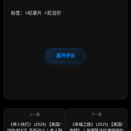
标签：
#
纪录片
#
尼泊尔
展开评论
《神人快打》 (2026) 【美国/
《幸福之路》 (2025) 【美国/
动作/科幻】不朽战斗 | 疯人院
剧情】 | 张震陈法拉演绎纽约