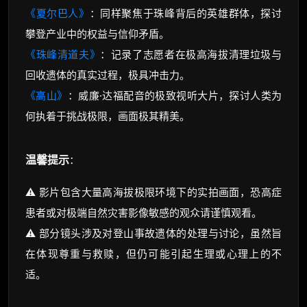
《夏尔巴人》
：同样聚焦于珠峰背后的英雄群体，探讨
攀登产业中的权益与信仰矛盾。
《珠峰清道夫》
：记录了志愿者在极高海拔清理垃圾与
回收遗体的真实过程，极具冲击力。
《高山》
：威廉·达福配音的极致视听大片，探讨人类为
何执着于挑战极限，画面极其精美。
温馨提示
：
⚠️ 影片包含大量高海拔极限环境下的实拍画面，恐高症
患者或对极端自然灾害影像敏感的观众请谨慎观看。
⚠️ 部分镜头涉及对登山事故遗体的处理与讨论，虽然旨
在体现尊重与救赎，但仍可能引起生理或心理上的不
适。