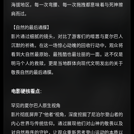
海拔地区，每一次弯腰、每一次拖拽都意味着与死神擦
☕ 海外大侠？通过 Ko-fi 赐茶
肩而过。
【自然的最后通牒】
影片通过细腻的镜头，对比了游客们的喧嚣与夏尔巴人
沉默的祈祷。在这一场惊心动魄的回收行动中，观众将
看到大自然最原始、最残酷也最壮丽的一面。这不仅是
明马个人的救赎，更是当地群体向现代文明发出的关于
敬畏自然的最后通牒。
电影硬核看点
：
罕见的夏尔巴人原生视角
影片彻底屏弃了“他者”视角，深度挖掘了尼泊尔登山者的
内心世界与传统信仰。通过展现他们对山神的敬畏以及
对自然秩序的守护，让观众重新思考登山运动的本质以