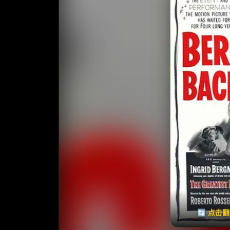
收藏
⭐
⭐️ 评
天天领红包
🔄 点击