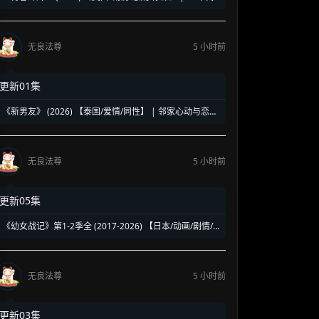
洛杉矶名校青春暗面 | 《美国精神病》作者新作改编
无良法尊
5 小时前
更新01集
《新男友》 (2026) 【泰国/爱情/同性】 | 邻家心动与恋爱
误会 | 纯正泰式校园同性浪漫新剧
无良法尊
5 小时前
更新05集
《幼女战记》第1-2季全 (2017-2026) 【日本/动画/剧情/
奇幻】 | 披着幼女皮的现代社畜怪物 | 硬核军事狂热者的
异世界神作
无良法尊
5 小时前
更新03集