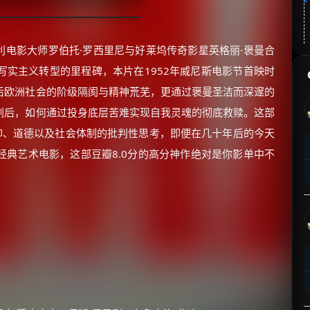
是意大利电影大师罗伯托·罗西里尼与好莱坞传奇影星英格丽·褒曼合
实主义转型的里程碑，本片在1952年威尼斯电影节首映时
后欧洲社会的阶级隔阂与精神荒芜，更通过褒曼圣洁而深邃的
剧后，如何通过投身底层苦难实现自我灵魂的彻底救赎。这部
仰、道德以及社会体制的批判性思考，即便在几十年后的今天
典艺术电影，这部豆瓣8.0分的高分神作绝对是你影单中不