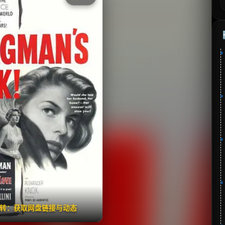
《一九五一年的欧洲》
分：7.3 | 🎬 1952年
夸克网盘
百度网盘
🧧️
失效请反馈
翻转：获取网盘链接与动态