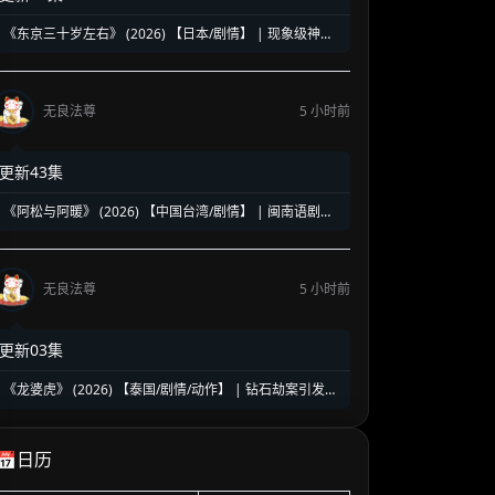
《东京三十岁左右》 (2026) 【日本/剧情】 | 现象级神剧
《三十而已》日版翻拍 | 35岁东京女子图鉴与都市救赎
无良法尊
5 小时前
更新43集
《阿松与阿暖》 (2026) 【中国台湾/剧情】 | 闽南语剧视
帝天后再度携手 | 2026初夏最温情治愈的烟火人间剧
无良法尊
5 小时前
更新03集
《龙婆虎》 (2026) 【泰国/剧情/动作】 | 钻石劫案引发的
清白保卫战 | 泰式硬核动作与悬疑冒险
📅日历