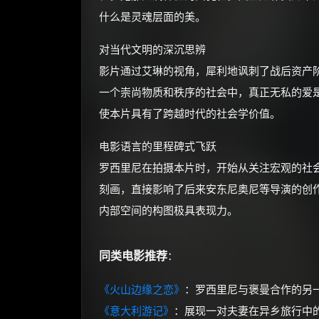
什么是灵魂层面的美。
对当代文明的深沉思辨
影片通过艾琳的视角，犀利地讽刺了战后资产
一个崇尚物质和秩序的社会中，真正无私的爱
使本片具有了跨越时代的社会学价值。
电影语言的里程碑式飞跃
罗西里尼在拍摄本片时，开始从关注宏观的社
刻画，直接影响了后来安东尼奥尼等导演的创
内部空间的构图极具表现力。
同类电影推荐
：
《火山边缘之恋》
：罗西里尼与褒曼合作的另
《意大利游记》
：展现一对夫妻在异乡旅行中