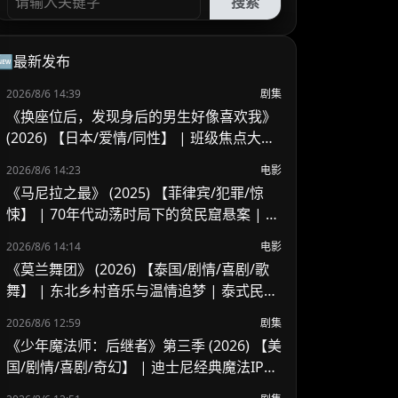
搜索
🆕最新发布
2026/8/6 14:39
剧集
《换座位后，发现身后的男生好像喜欢我》
(2026) 【日本/爱情/同性】 | 班级焦点大帅
哥 x 纯情懵懂男高中生 | 换座位引发的直球
2026/8/6 14:23
电影
高甜校园BL
《马尼拉之最》 (2025) 【菲律宾/犯罪/惊
悚】 | 70年代动荡时局下的贫民窟悬案 | 菲
律宾警匪犯罪新作
2026/8/6 14:14
电影
《莫兰舞团》 (2026) 【泰国/剧情/喜剧/歌
舞】 | 东北乡村音乐与温情追梦 | 泰式民谣
舞台上的兄妹羁绊
2026/8/6 12:59
剧集
《少年魔法师：后继者》第三季 (2026) 【美
国/剧情/喜剧/奇幻】 | 迪士尼经典魔法IP终
章收官 | 贾斯汀与比莉携手拯救家族