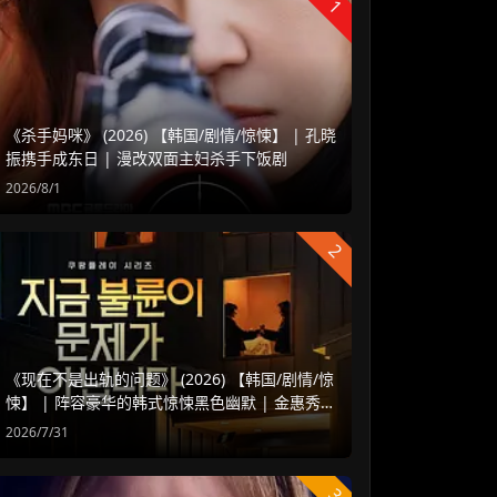
1
《杀手妈咪》 (2026) 【韩国/剧情/惊悚】 | 孔晓
振携手成东日 | 漫改双面主妇杀手下饭剧
2026/8/1
2
《现在不是出轨的问题》 (2026) 【韩国/剧情/惊
悚】 | 阵容豪华的韩式惊悚黑色幽默 | 金惠秀 x
赵汝贞强强联手
2026/7/31
3