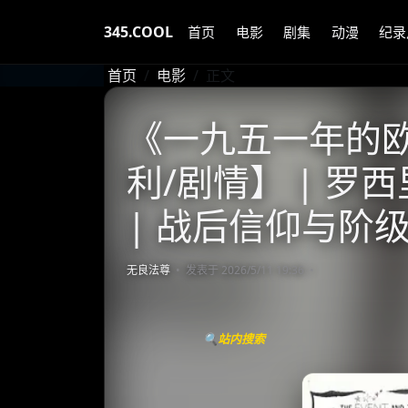
345.COOL
首页
电影
剧集
动漫
纪录
首页
电影
正文
《一九五一年的欧洲
利/剧情】 | 
| 战后信仰与阶
无良法尊
发表于 2026/5/11 19:36
🔍站内搜索