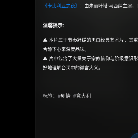
《卡比利亚之夜》
：由朱丽叶塔·马西纳主演
温馨提示
：
⚠️ 本片属于节奏舒缓的黑白经典艺术片，其
合静下心来深度品味。
⚠️ 片中包含了大量关于宗教信仰与阶级意识
好地理解台词中的微言大义。
标签：
#
剧情
#
意大利