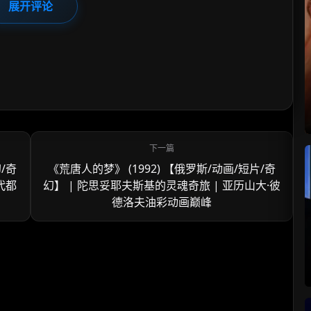
展开评论
/奇
《荒唐人的梦》 (1992) 【俄罗斯/动画/短片/奇
代都
幻】 | 陀思妥耶夫斯基的灵魂奇旅 | 亚历山大·彼
德洛夫油彩动画巅峰