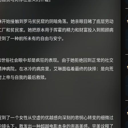
琳开始接触到罗马贫民窟的阴暗角落。她亲眼目睹了底层劳动
工厂和贫民家。她把原本用于挥霍的精力和财富投入到照顾病
受到了一种前所未有的自由与安宁。
×
🧧 福利领取站
☕
和世俗社会眼中却是疯狂的表现。由于她拒绝回到正常的社交
精神病院。在冰冷的病房里，艾琳面临着最终的抉择：是向荒
对上帝与自我的最后救赎。
朋友们辛苦了 💦
你需要的各种会员，都可低价购买！
如夸克12个月送14天 最低75元！
价格有浮动，请直接搜索查最低价！
还有支付宝现金红包、外卖红包、
优惠券、活动红包，每日可领。
捉到了一个女性从空虚的优越感向深刻的悲悯心转变的细微过
的镜头下，散发出一种超越电影本身的崇高美感，完美诠释了