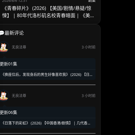
2026/8/6 12:51
剧集
《青春碎片》 (2026) 【美国/剧情/悬疑/惊
悚】 | 80年代洛杉矶名校青春暗面 | 《美国
精神病》作者新作改编
💬最新评论
无良法尊
3 小时前
更新01集
《换座位后，发现身后的男生好像喜欢我》 (2026) 【日
本/爱情/同性】 | 班级焦点大帅哥 x 纯情懵懂男高中生 | 换
座位引发的直球高甜校园BL
无良法尊
3 小时前
更新06集
《日落下的彩虹》 (2026) 【中国香港/剧情】 | 几代香港
人的彩虹邨告别情书 | 触动心灵的温情港式单元群像剧