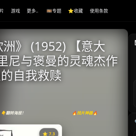
片
游戏
更多..
🎞️专题
⭐️收藏
使用条款
》 (1952) 【意大
罗西里尼与褒曼的灵魂杰作
级的自我救赎
👇翻转海报！
🔥找片神器🔥
⭐️ 7.3