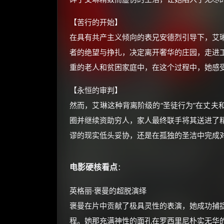
【苦行的开始】
在具有共产主义倾向的表兄安德烈引导下，艾
者的绝望与挣扎，决定离开奢华的庄园，走进
重的老人和贫困家庭中，在这个过程中，她感
【永恒的审判】
然而，艾琳这种背离阶级的“圣徒行为”在丈夫
圈并继续资助穷人，家人最终联手将其送进了
谬的现实低头妥协，还是在孤独的圣洁中完成
电影硬核看点
：
英格丽·褒曼的超脱演绎
褒曼在片中贡献了极具灵性的表演，她成功捕
程。她那充满神性的面孔在罗西里尼朴实无华