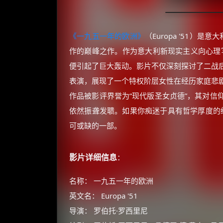
《一九五一年的欧洲》
（Europa '51）
作的巅峰之作。作为意大利新现实主义向心理写
便引起了巨大轰动。影片不仅深刻探讨了二战
表演，展现了一个特权阶层女性在经历家庭悲
作品被影评界誉为“现代版圣女贞德”，其对信
依然振聋发聩。如果你痴迷于具有哲学厚度的经
可或缺的一部。
影片详细信息
：
名称： 一九五一年的欧洲
英文名： Europa '51
导演： 罗伯托·罗西里尼