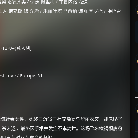
里奥·潘农齐奥 / 伊沃·佩里利 / 布鲁内洛·龙迪
大·诺克斯 饰 乔治 / 朱丽叶塔·马西纳 饰 帕塞罗托 / 埃托雷·
-12-04(意大利)
Love / Europe '51
上流社会女性，她终日沉溺于社交晚宴与华丽衣裳，却忽略了
自杀未遂，最终因手术并发症不幸离世。这场飞来横祸彻底粉
的自责与对存在意义的怀疑。