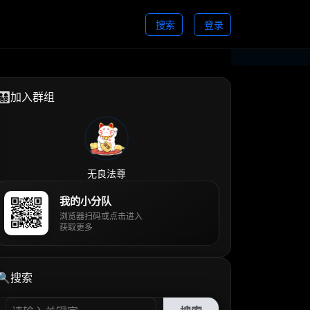
搜索
登录
👨‍👩‍👧‍👦加入群组
无良法尊
我的小分队
浏览器扫码或点击进入
获取更多
🔍搜索