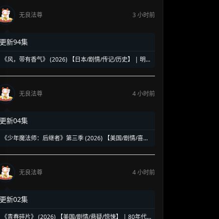
无良法尊
3 小时前
更新94集
《风，带有香气》 (2026) 【日本/剧情/传记/历史】 | 明
治时代的南丁格尔 | 见上爱演绎日本首位专业女护士的觉
醒之路
无良法尊
4 小时前
更新04集
《少年魔法师：后继者》第三季 (2026) 【美国/剧情/喜剧/
奇幻】 | 迪士尼经典魔法IP终章收官 | 贾斯汀与比莉携手
拯救家族
无良法尊
4 小时前
更新02集
《青春碎片》 (2026) 【美国/剧情/悬疑/惊悚】 | 80年代