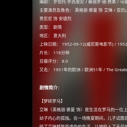
编剧： 罗伯托·罗西里尼 / 桑德罗·德·费奥 / 马
主要演员及角色： 英格丽·褒曼 饰 艾琳 / 亚历山
贾尼尼 饰 安德烈
类型： 剧情
地区： 意大利
上映日期： 1952-09-12(威尼斯电影节) / 1952
片长： 118分钟
豆瓣评分： 8.0
又名： 1951年的欧洲 / 欧洲51年 / The Greatest 
剧情简介
：
【梦碎罗马】
艾琳（英格丽·褒曼 饰）是生活在罗马的一位
幼子内心的孤独。在一场晚宴期间，儿子试图
碎了艾琳精致而虚伪的生活，让她陷入了无尽