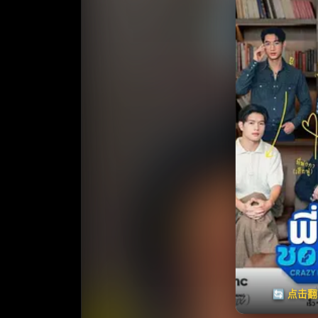
收藏
⭐
⭐️ 评
天天领红包
🔄 点击