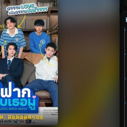
《疯狂的爱木木》
分：7.8 | 🎬 2026年
✅ 已完结
夸克网盘
🧧️
失效请反馈
翻转：获取网盘链接与动态