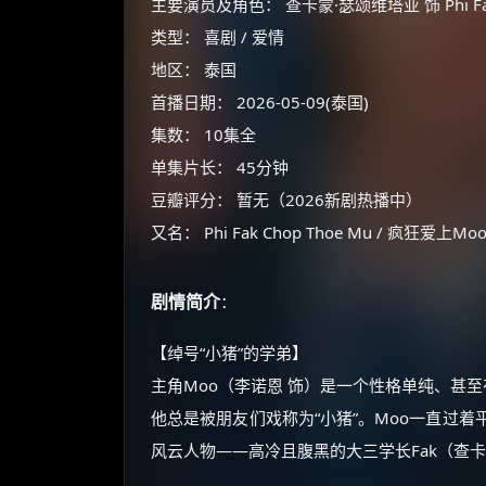
主要演员及角色： 查卡蒙·瑟颂维塔亚 饰 Phi Fak
类型： 喜剧 / 爱情
地区： 泰国
首播日期： 2026-05-09(泰国)
集数： 10集全
单集片长： 45分钟
豆瓣评分： 暂无（2026新剧热播中）
又名： Phi Fak Chop Thoe Mu / 疯狂爱上Mo
剧情简介
：
【绰号“小猪”的学弟】
主角Moo（李诺恩 饰）是一个性格单纯、甚
他总是被朋友们戏称为“小猪”。Moo一直过
风云人物——高冷且腹黑的大三学长Fak（查