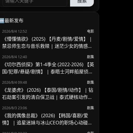
搜索
🆕最新发布
2026/8/4 12:52
电影
《懵懂情欲》 (2025) 【丹麦/剧情/爱情】 |
禁忌师生恋与音乐救赎 | 迷茫少女的情感越
界与风险抉择
2026/8/4 12:40
剧集
《切尔西侦探》第1-4季全 (2022-2026) 【英
国/犯罪/悬疑/剧情】 | 泰晤士河畔船屋侦探
的硬核破案 | 经典老派英式温情刑侦剧
2026/8/4 09:48
剧集
《龙婆虎》 (2026) 【泰国/剧情/动作】 | 钻
石劫案引发的清白保卫战 | 泰式硬核动作与
悬疑冒险
2026/8/3 23:06
剧集
《我的偶像总裁》 (2026) 【韩国/喜剧/爱
情】 | 追星迷妹与冰山CEO的职场心动碰撞
| 漫画改编浪漫甜宠新剧