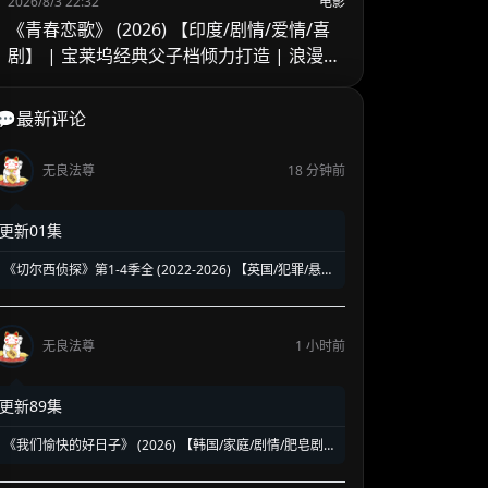
2026/8/3 22:32
电影
《青春恋歌》 (2026) 【印度/剧情/爱情/喜
剧】 | 宝莱坞经典父子档倾力打造 | 浪漫与
婚姻困境交织的爆笑温情大作
💬最新评论
无良法尊
18 分钟前
更新01集
《切尔西侦探》第1-4季全 (2022-2026) 【英国/犯罪/悬
疑/剧情】 | 泰晤士河畔船屋侦探的硬核破案 | 经典老派英
式温情刑侦剧
无良法尊
1 小时前
更新89集
《我们愉快的好日子》 (2026) 【韩国/家庭/剧情/肥皂剧】
| 完美男与荒唐女的搞笑主权争夺战 | 2026最新高收视跨
世代温暖家庭剧