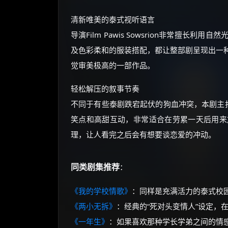
清新唯美的泰式视听语言
导演Film Pawis Sowsrion非常擅
及色彩柔和的服装搭配，都让整部剧呈现出一
觉审美极高的一部作品。
轻松解压的叙事节奏
不同于有些泰剧跌宕起伏的狗血冲突，本剧主打
笑点和高甜互动，非常适合在劳累一天后用来
理，让人看完之后会有想要谈恋爱的冲动。
同类剧集推荐
：
《我的学校情歌》
：同样是充满活力的泰式校
《两小无拆》
：经典的“死对头变情人”设定，
《一年生》
：如果喜欢那种学长学弟之间的情