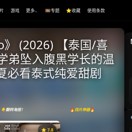
片
游戏
更多..
🎞️专题
⭐️收藏
使用条款
 (2026) 【泰国/喜
呆萌学弟坠入腹黑学长的温
6初夏必看泰式纯爱甜剧
👇翻转海报！
🔥找片神器🔥
⭐️ 7.8