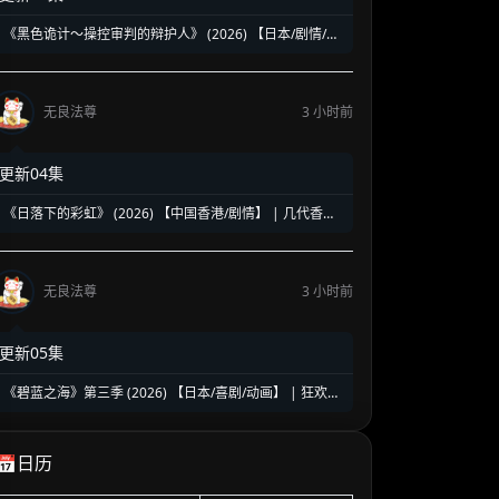
《黑色诡计～操控审判的辩护人》 (2026) 【日本/剧情/悬
疑】 | 建筑学交织法律伪证的绝地反击 | 颠覆传统的黑暗
英雄式律政神作
无良法尊
3 小时前
更新04集
《日落下的彩虹》 (2026) 【中国香港/剧情】 | 几代香港
人的彩虹邨告别情书 | 触动心灵的温情港式单元群像剧
无良法尊
3 小时前
更新05集
《碧蓝之海》第三季 (2026) 【日本/喜剧/动画】 | 狂欢裸
男们的海外潜水之旅 | 2026年度最强解压的硬核颜艺神作
📅日历