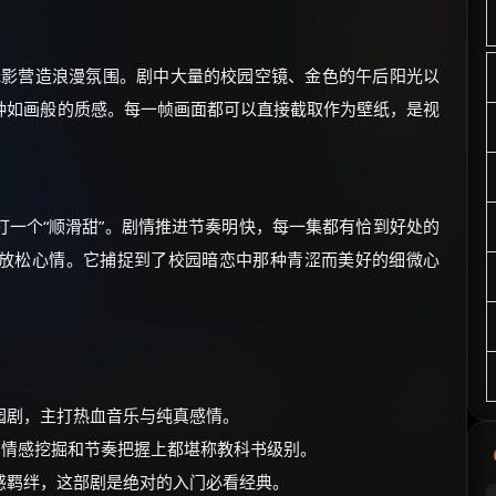
长利用自然光影营造浪漫氛围。剧中大量的校园空镜、金色的午后阳光以
种如画般的质感。每一帧画面都可以直接截取作为壁纸，是视
一个“顺滑甜”。剧情推进节奏明快，每一集都有恰到好处的
放松心情。它捕捉到了校园暗恋中那种青涩而美好的细微心
园剧，主打热血音乐与纯真感情。
在情感挖掘和节奏把握上都堪称教科书级别。
感羁绊，这部剧是绝对的入门必看经典。