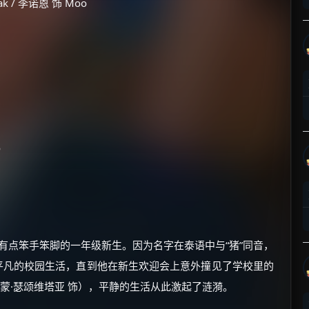
 / 李诺恩 饰 Moo
×
🧧 福利领取站
☕
o
朋友们辛苦了 💦
你需要的各种会员，都可低价购买！
如夸克12个月送14天 最低75元！
价格有浮动，请直接搜索查最低价！
至有点笨手笨脚的一年级新生。因为名字在泰语中与“猪”同音，
着平凡的校园生活，直到他在新生欢迎会上意外撞见了学校里的
还有支付宝现金红包、外卖红包、
优惠券、活动红包，每日可领。
卡蒙·瑟颂维塔亚 饰），平静的生活从此激起了涟漪。