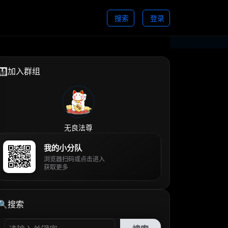
搜索
登录
👨‍👩‍👧‍👦加入群组
无良法尊
我的小分队
浏览器扫码或点击进入
获取更多
🔍搜索