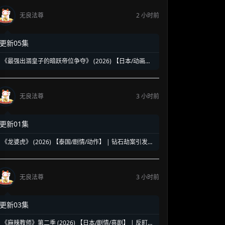
无良法尊
2 小时前
更新05集
《最强出涸皇子的暗跃帝位争夺》 (2026) 【日本/动画】
| 扮猪吃老虎的极致爽番 | 佯装无能的SS级皇子背地支配
王位继承战
无良法尊
3 小时前
更新01集
《龙婆虎》 (2026) 【泰国/剧情/动作】 | 钻石劫案引发的
清白保卫战 | 泰式硬核动作与悬疑冒险
无良法尊
3 小时前
更新03集
《麻辣教师》第二季 (2026) 【日本/剧情/喜剧】 | 反町隆