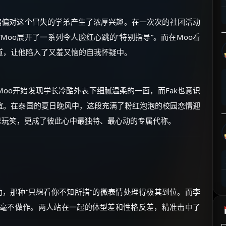
⚡
前往【大淘客】领红包
偏偏对这个冒失的学弟产生了浓厚兴趣。在一次次的社团活动
对Moo展开了一系列令人脸红心跳的“特别指导”。而在Moo看
☕ 海外大侠？通过 Ko-fi 赐茶
道，让他陷入了又羞又恼的自我怀疑中。
oo开始发现学长冷酷外表下细腻温柔的一面，而Fak也意识
谊。在泰国的夏日晚风中，这段充满了粉红泡泡的校园恋情迎
仅是玩笑，更成了彼此心中最独特、最心动的专属代称。
功，那种“只想看你不知所措”的微表情处理得极其到位。而李
得毫不做作。两人站在一起的体型差和性格反差，精准击中了