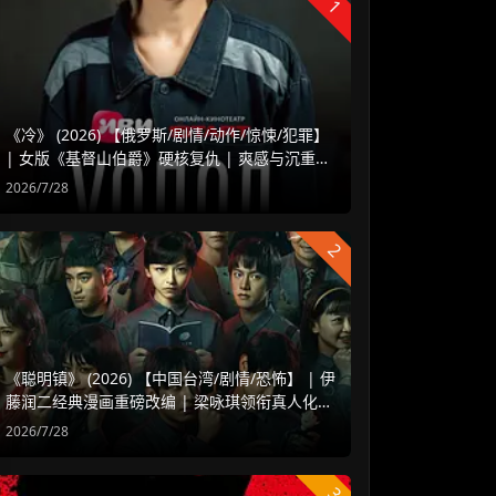
1
《冷》 (2026) 【俄罗斯/剧情/动作/惊悚/犯罪】
| 女版《基督山伯爵》硬核复仇 | 爽感与沉重并
存的俄式暗黑犯罪剧
2026/7/28
2
《聪明镇》 (2026) 【中国台湾/剧情/恐怖】 | 伊
藤润二经典漫画重磅改编 | 梁咏琪领衔真人化暗
黑惊悚剧
2026/7/28
3