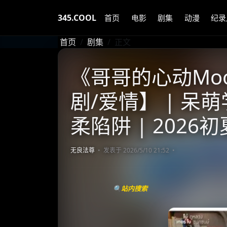
345.COOL
首页
电影
剧集
动漫
纪录
首页
剧集
正文
《哥哥的心动Moo》
剧/爱情】 | 
柔陷阱 | 202
无良法尊
发表于 2026/5/10 21:52
🔍站内搜索