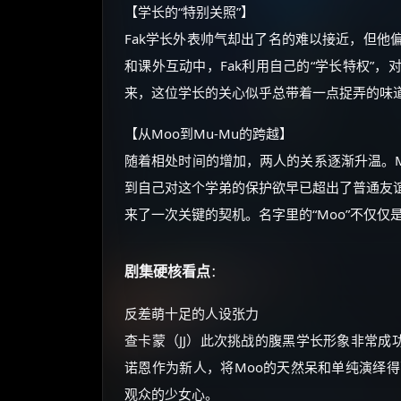
【学长的“特别关照”】
Fak学长外表帅气却出了名的难以接近，但他
和课外互动中，Fak利用自己的“学长特权”，
来，这位学长的关心似乎总带着一点捉弄的味
【从Moo到Mu-Mu的跨越】
随着相处时间的增加，两人的关系逐渐升温。M
到自己对这个学弟的保护欲早已超出了普通友
来了一次关键的契机。名字里的“Moo”不仅
剧集硬核看点
：
反差萌十足的人设张力
查卡蒙（JJ）此次挑战的腹黑学长形象非常成
诺恩作为新人，将Moo的天然呆和单纯演绎
观众的少女心。