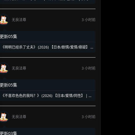
史时隔多年回归巅峰神作 | 鬼塚英吉硬核整顿令和教育圈
无良法尊
3 小时前
更新05集
《明明已经杀了丈夫》 (2026) 【日本/剧情/爱情/悬疑】 |
致命出轨引发的死亡无限循环 | 极致病娇版《重启人生》
无良法尊
3 小时前
更新05集
《不喜欢色色的我吗？》 (2026) 【日本/爱情/同性】 | 纯
情男大与霸道总裁的电车奇缘 | 日式漫改风超速恋爱年下
轻喜剧
无良法尊
3 小时前
更新03集