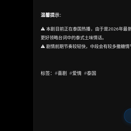
温馨提示
：
⚠️ 本剧目前正在泰国热播，由于是2026
更好领略台词中的泰式土味情话。
⚠️ 剧情前期节奏较轻快，中段会有较多撒糖
标签：
#
喜剧
#
爱情
#
泰国