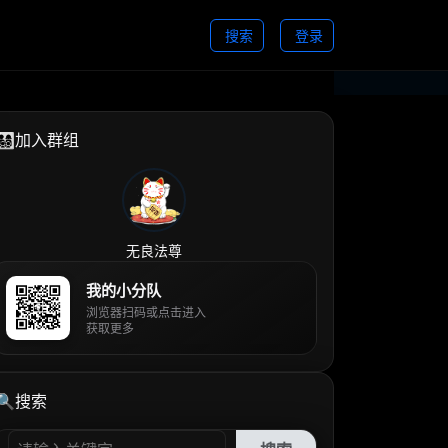
搜索
登录
👨‍👩‍👧‍👦加入群组
无良法尊
我的小分队
浏览器扫码或点击进入
获取更多
🔍搜索