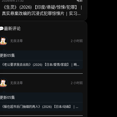
2026/8/6 21:32
电影
《生灵》 (2026) 【印度/悬疑/惊悚/犯罪】 |
真实悬案改编的沉浸式犯罪惊悚片 | 实习警
官的黑暗缉凶之旅
💬最新评论
无良法尊
2 小时前
更新05集
《老公要求我去出轨》 (2026) 【日本/爱情/家庭】 | 畸形
婚姻下的全职主妇觉醒 | 炸裂三观却直击痛点的深夜剧黑
马
无良法尊
2 小时前
更新05集
《躲在超市后门抽烟的两人》 (2026) 【日本/动画】 | 超
治愈的深夜打工人精神食堂 | 豆瓣8.6高分好评的超人气纯
爱漫改神作