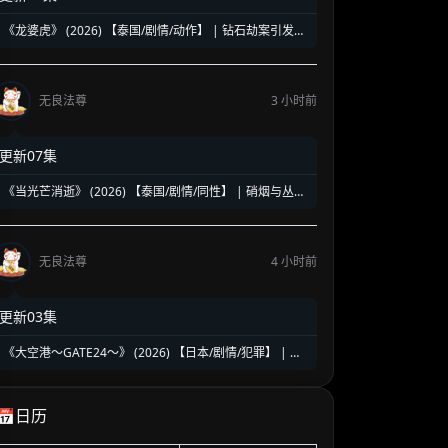
《龙婆虎》 (2026) 【泰国/剧情/动作】 | 钻石劫案引发的
清白保卫战 | 泰式硬核动作与悬疑冒险
无良法尊
3 小时前
更新07集
《当光芒消逝》 (2026) 【泰国/剧情/同性】 | 硝烟与丛林
中的禁忌绝恋 | 泰式时代洪流下的虐心史诗
无良法尊
4 小时前
更新03集
《大空港～GATE24～》 (2026) 【日本/剧情/犯罪】 | 机
场国门守护者的暗夜对决 | 趣里领衔硬核群像缉毒反恐大
戏
📅日历