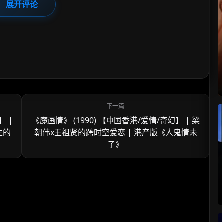
展开评论
】 |
《魔画情》 (1990) 【中国香港/爱情/奇幻】 | 梁
生的
朝伟x王祖贤的跨时空爱恋 | 港产版《人鬼情未
了》