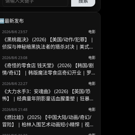
搜索
🆕最新发布
2026/8/6 23:57
电影
《黑桃裁决》 (2026) 【美国/动作/犯罪】 |
侦探与神秘暗黑执法者的猎杀对决 | 美式B
级片与义警暗黑风
2026/8/6 23:08
电影
《奇怪的零食店 钱天堂》 (2026) 【韩国/剧
情/奇幻】 | 韩版魔法零食店奇幻开业 | 罗
美兰 x 李来重聚演绎人心欲望与奇迹
2026/8/6 22:27
电影
《大力水手3：安魂曲》 (2026) 【英国/恐
怖】 | 经典童年阴影童话血腥重塑 | 狂暴波
派的地下基地杀戮血腥之夜
2026/8/6 21:48
电影
《燃比娃》 (2025) 【中国大陆/动画/奇幻/
冒险】 | 柏林入围艺术动画短小精悍 | 视觉
风骨独特但受众偏窄的寓言尝试