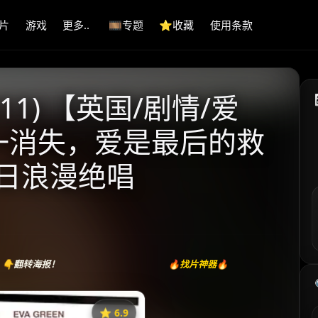
片
游戏
更多..
🎞️专题
⭐️收藏
使用条款
11) 【英国/剧情/爱
逐一消失，爱是最后的救
分末日浪漫绝唱
👇翻转海报！
🔥找片神器🔥
⭐️ 6.9