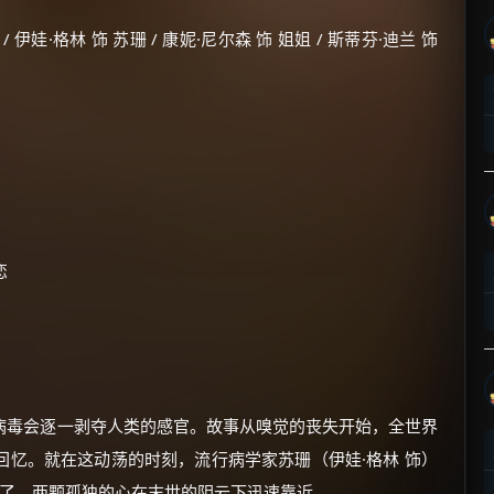
伊娃·格林 饰 苏珊 / 康妮·尼尔森 饰 姐姐 / 斯蒂芬·迪兰 饰
恋
病毒会逐一剥夺人类的感官。故事从嗅觉的丧失开始，全世界
忆。就在这动荡的时刻，流行病学家苏珊（伊娃·格林 饰）
遇了，两颗孤独的心在末世的阴云下迅速靠近。