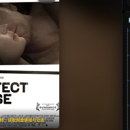
《完美感觉》
⭐
分：6.9 | 🎬 2011年
夸克网盘
百度网盘
🧧️
失效请反馈
翻转：获取网盘链接与动态