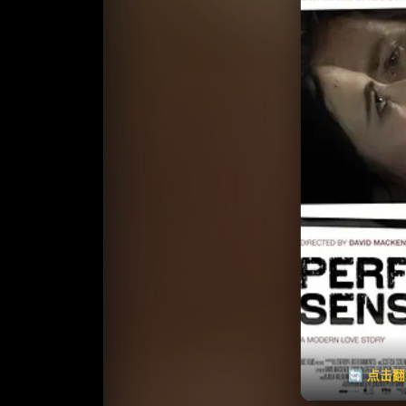
收藏
⭐️ 评
天天领红包
🔄 点击