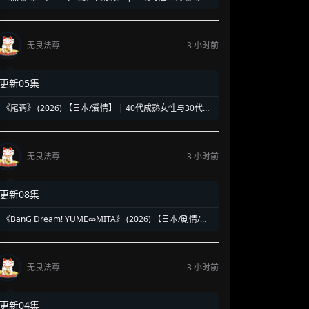
复仇奇谈 | 泰式魔幻版《蓝色大海的传说》
无良法尊
3 小时前
更新05集
《尾调》 (2026) 【日本/爱情】 | 40代成熟女性与30代压
抑青年的灵魂共振 | 极致治愈的日式禁忌纯爱物语
无良法尊
3 小时前
更新08集
《BanG Dream! YUME∞MITA》 (2026) 【日本/剧情/动
画/音乐】 | 虚拟乐团的绝境求生乐章 | 邦邦企划全新音漫
少女成长物语
无良法尊
3 小时前
更新04集