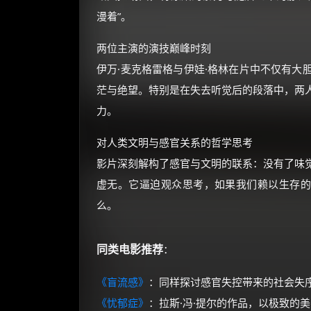
漫着”。
两位主演的演技巅峰时刻
伊万·麦克格雷格与伊娃·格林在片中不仅有大
茫与绝望。特别是在失去听觉后的段落中，两
力。
对人类文明与感官关系的哲学思考
影片深刻解构了感官与文明的联系：没有了味
虚无。它逼迫观众思考，如果我们赖以生存的
么。
同类电影推荐
：
《盲流感》
：同样探讨感官失控带来的社会失
《忧郁症》
：拉斯·冯·提尔的作品，以极致的