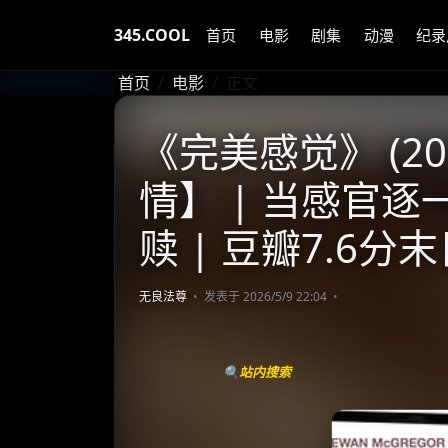
345.COOL
首页
电影
剧集
动漫
纪录
首页
电影
正文
《完美感觉》 (20
情】 | 当感官
赎 | 豆瓣7.6
无良法尊
发表于 2026/5/9 22:04
🔍站内搜索