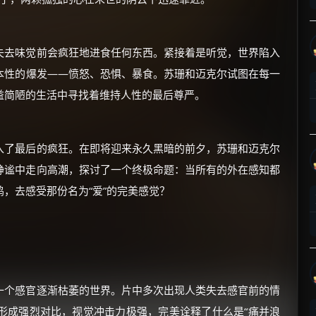
失去味觉前会疯狂地进食任何东西。紧接着是听觉，世界陷入
本性的爆发——愤怒、恐惧、暴食。苏珊和迈克尔试图在每一
益简陋的生活中寻找着维持人性的最后尊严。
×
🧧 福利领取站
☕
入了最后的疯狂。在即将迎来永久黑暗的前夕，苏珊和迈克尔
静谧中走向高潮，探讨了一个终极命题：当所有的外在感知都
，去感受那份名为“爱”的完美感觉？
朋友们辛苦了 💦
你需要的各种会员，都可低价购买！
如夸克12个月送14天 最低75元！
价格有浮动，请直接搜索查最低价！
还有支付宝现金红包、外卖红包、
优惠券、活动红包，每日可领。
一个感官逐渐枯萎的世界。片中多次出现人类失去感官前的情
形成强烈对比，视觉冲击力极强，完美诠释了什么是“痛并浪