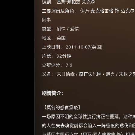
编剧： 基姆·弗帕兹·艾克森
主要演员及角色： 伊万·麦克格雷格 饰 迈克尔 / 
同事
类型： 剧情 / 爱情
地区： 英国
上映日期： 2011-10-07(英国)
片长： 92分钟
豆瓣评分： 7.6
又名： 末日情缘 / 感官失乐园 / 遗言 / 末世之
剧情简介
：
【莫名的感官瘟疫】
一场原因不明的全球性流行病正在蔓延，这种
的人在失去嗅觉前都会陷入一阵极度的悲伤和回
与餐厅主厨迈克尔（伊万·麦克格雷格 饰）相