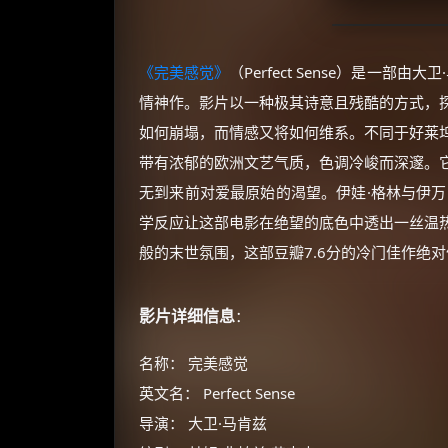
《完美感觉》
（Perfect Sense）是一
情神作。影片以一种极其诗意且残酷的方式，
如何崩塌，而情感又将如何维系。不同于好莱
带有浓郁的欧洲文艺气质，色调冷峻而深邃。
无到来前对爱最原始的渴望。伊娃·格林与伊万
学反应让这部电影在绝望的底色中透出一丝温
般的末世氛围，这部豆瓣7.6分的冷门佳作绝
影片详细信息
：
名称： 完美感觉
英文名： Perfect Sense
导演： 大卫·马肯兹