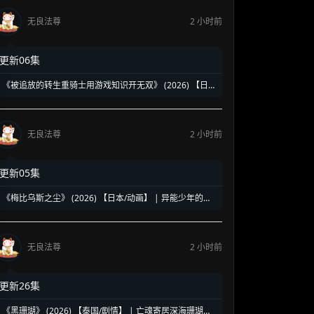
无良法尊
2 小时前
更新06集
《被追放的转生重骑士用游戏知识开无双》 (2026) 【日
本/动画】 | 缺陷职业的逆袭神话 | 2026七月新番最强异世
界爽番
无良法尊
2 小时前
更新05集
《梅比乌斯之尘》 (2026) 【日本/动画】 | 异能少年的莫
比乌斯陷阱 | 终结炽热夏日的末日科幻新番
无良法尊
2 小时前
更新26集
《黑珊瑚》 (2026) 【泰国/剧情】 | 亡魂寄居深海珊瑚的