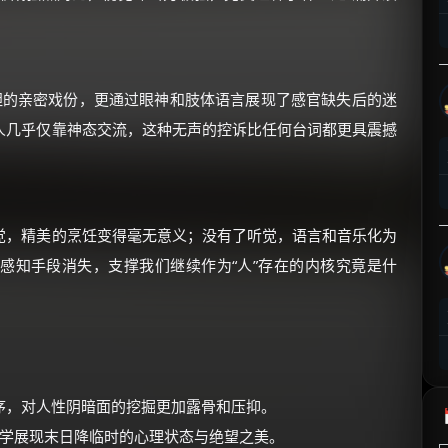
⚡
前往【大淘客】领红包
☕ 海外大侠？通过 Ko-fi 赐茶
胆的亲密戏份，更通过眼神和肢体语言展现了感官缺失后的迷
人几乎仅靠神态交流，这种无声的控诉比任何台词都更具震撼
觉，精美的烹饪变得毫无意义；没有了听觉，语言和音乐化为
感知手段消失，支撑我们继续作为“人”存在的内核究竟是什
序，对人性阴暗面的挖掘更加露骨和压抑。
美学展现末日降临时的心理状态与绝望之美。