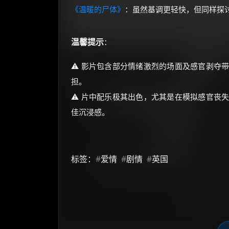
《温暖的尸体》
：虽然基调更轻快，但同样探讨
温馨提示
：
⚠️ 影片包含部分情绪激烈的场面及感官剥夺
担。
⚠️ 片中配乐极其出色，尤其是在模拟感官丧
佳沉浸感。
标签：
#
爱情
#
剧情
#
英国