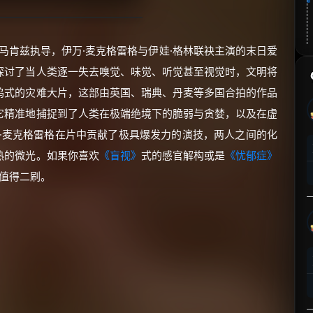
部由大卫·马肯兹执导，伊万·麦克格雷格与伊娃·格林联袂主演的末日爱
探讨了当人类逐一失去嗅觉、味觉、听觉甚至视觉时，文明将
坞式的灾难大片，这部由英国、瑞典、丹麦等多国合拍的作品
它精准地捕捉到了人类在极端绝境下的脆弱与贪婪，以及在虚
·麦克格雷格在片中贡献了极具爆发力的演技，两人之间的化
热的微光。如果你喜欢
《盲视》
式的感官解构或是
《忧郁症》
对值得二刷。