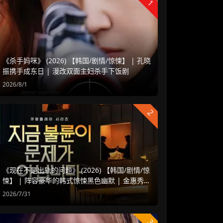
1
《杀手妈咪》 (2026) 【韩国/剧情/惊悚】 | 孔晓
振携手成东日 | 漫改双面主妇杀手下饭剧
2026/8/1
2
《现在不是出轨的问题》 (2026) 【韩国/剧情/惊
悚】 | 阵容豪华的韩式惊悚黑色幽默 | 金惠秀 x
赵汝贞强强联手
2026/7/31
3