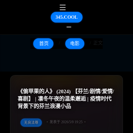
345.COOL
正文
首页
电影
《偷苹果的人》 (2024) 【芬兰/剧情/爱情/
喜剧】 | 凛冬午夜的温柔邂逅 | 疫情时代
背景下的芬兰浪漫小品
发表于 2026/5/9 19:25
无良法尊