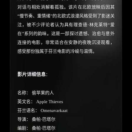
对话与相处消解着孤独。该片在北欧放映后因其
“慢节奏、重情绪”的北欧式浪漫风格受到了影迷关
注，被不少评论者认为具有理查德·林克莱特“爱
在”系列的韵味。这是一部探讨遗憾、治愈与意外
连接的电影，非常适合在安静的夜晚沉浸观看，
感受那份独属于芬兰电影的冷峻与温情。
影片详细信息
：
名称： 偷苹果的人
英文名： Apple Thieves
芬兰语名： Omenavarkaat
导演： 桑帕·巴塔尔
编剧： 桑帕·巴塔尔