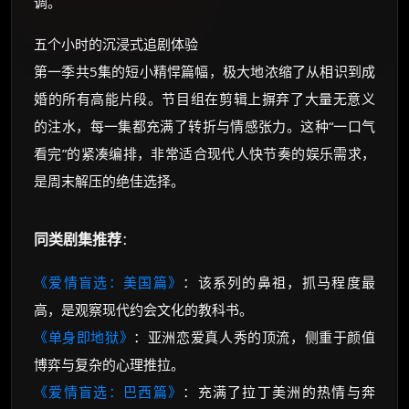
调。
五个小时的沉浸式追剧体验
第一季共5集的短小精悍篇幅，极大地浓缩了从相识到成
婚的所有高能片段。节目组在剪辑上摒弃了大量无意义
的注水，每一集都充满了转折与情感张力。这种“一口气
看完”的紧凑编排，非常适合现代人快节奏的娱乐需求，
是周末解压的绝佳选择。
同类剧集推荐
：
《爱情盲选：美国篇》
：该系列的鼻祖，抓马程度最
高，是观察现代约会文化的教科书。
《单身即地狱》
：亚洲恋爱真人秀的顶流，侧重于颜值
博弈与复杂的心理推拉。
《爱情盲选：巴西篇》
：充满了拉丁美洲的热情与奔