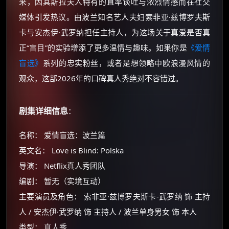
来，因其斯拉夫人特有的直率谈吐与浓烈情感而在社交
媒体引发热议。由波兰知名艺人夫妇索非亚·兹博罗夫斯
卡与安杰伊·武罗纳担任主持人，为这场关于真爱是否真
正“盲目”的实验增添了更多温情与趣味。如果你是
《爱情
盲选》
系列的忠实粉丝，或者是想领略中欧浪漫风情的
观众，这部2026年的口碑真人秀绝对不容错过。
剧集详细信息
：
名称： 爱情盲选：波兰篇
英文名： Love is Blind: Polska
导演： Netflix真人秀团队
编剧： 暂无（实境互动）
主要演员及角色： 索非亚·兹博罗夫斯卡-武罗纳 饰 主持
人 / 安杰伊·武罗纳 饰 主持人 / 波兰单身男女 饰 本人
类型： 真人秀