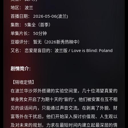
地区： 波兰
首播日期： 2026-05-06(波兰)
集数： 5集全（首季）
单集片长： 50分钟
豆瓣评分： 暂无（2026新秀热映中）
又名： 恋爱是盲目的：波兰版 / Love is Blind: Poland
剧情简介
×
：
🧧 福利领取站
【隔墙定情】
☕
在波兰华沙郊外搭建的实验空间里，几十位渴望真爱的
单身男女开启了为期十天的“盲约”。他们被安置在互不相
朋友们辛苦了 💦
见的谈话间内，只能通过声音交流。在剥离了外貌、财
你需要的各种会员，都可低价购买！
富等外在干扰后，他们开始深入探讨价值观、人生观以
如夸克12个月送14天 最低75元！
价格有浮动，请直接搜索查最低价！
及对未来的规划，力求在最短时间内建立起最深层的情