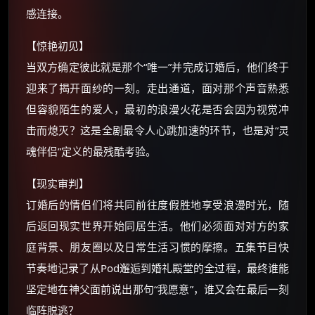
感连接。
还有支付宝现金红包、外卖红包、
优惠券、活动红包，每日可领。
【惊艳初见】
当双方确定彼此就是那个“唯一”并完成订婚后，他们终于
⚡
前往【大淘客】领红包
迎来了揭开面纱的一刻。走出通道，面对那个声音熟悉
但容貌陌生的爱人，最初的浪漫火花是否会因为视觉冲
☕ 海外大侠？通过 Ko-fi 赐茶
击而熄灭？这是全剧最令人心跳加速的环节，也是对“灵
魂伴侣”定义的最残酷考验。
【现实审判】
订婚后的情侣们将共同前往度假胜地享受浪漫时光，随
后返回现实世界开始同居生活。他们必须面对对方的家
庭背景、朋友圈以及日常生活习惯的摩擦。五集节目快
节奏地记录了从Pod邂逅到婚礼殿堂的全过程，最终谁能
坚定地在神父面前说出那句“我愿意”，谁又会在最后一刻
临阵脱逃？