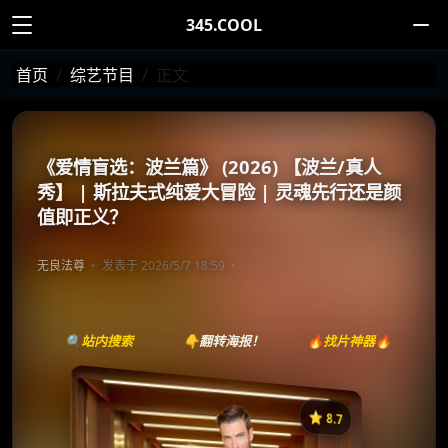
345.COOL
首页
综艺节目
正文
《爱情盲选：波兰篇》 (2026) 【波兰/真人
秀】 | 斯拉夫式纯爱大冒险 | 灵魂先行还是颜
值即正义？
无良法尊
发表于 2026/5/7 18:59
🔍站内搜索
👇翻转海报！
🔥找片神器🔥
⭐️ 8.7
《爱情盲选：波兰篇》
收藏
⭐