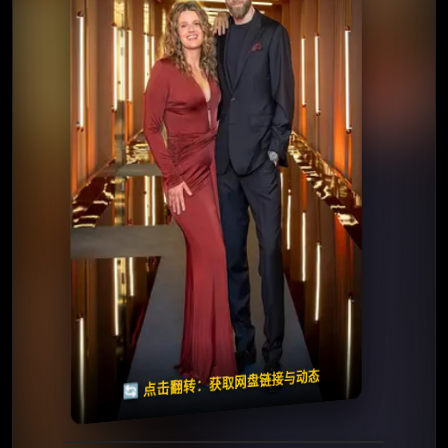
⭐️ 评分：8.7 | 🎬 2026年
📺 连载中
夸克网盘
百度网盘
🧧️
天天领红包
失效请反馈
🔄 点击翻转：获取网盘链接与动态