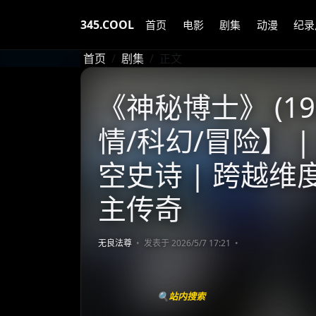
345.COOL
首页
电影
剧集
动漫
纪录
首页
剧集
正文
《神秘博士》 (196
情/科幻/冒险】 
空史诗 | 跨越
主传奇
无良法尊
发表于 2026/5/7 17:21
🔍站内搜索