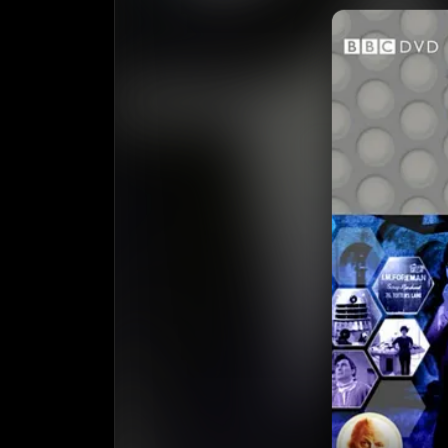
收藏
⭐️ 评
天天领红包