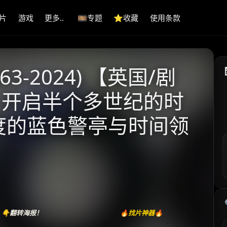
片
游戏
更多..
🎞️专题
⭐️收藏
使用条款
3-2024) 【英国/剧
| 开启半个多世纪的时
维度的蓝色警亭与时间领
👇翻转海报！
🔥找片神器🔥