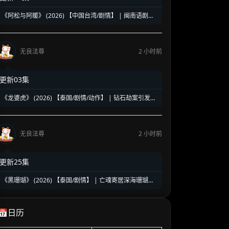
《阿松与阿暖》 (2026) 【中国台湾/剧情】 | 闽南语剧视
帝天后再度携手 | 2026初夏最温情治愈的烟火人间剧
无良法尊
2 小时前
更新03集
《龙婆虎》 (2026) 【泰国/剧情/动作】 | 钻石劫案引发的
清白保卫战 | 泰式硬核动作与悬疑冒险
无良法尊
2 小时前
更新25集
《黑珊瑚》 (2026) 【泰国/剧情】 | 亡魂寄居深海珊瑚的
复仇奇谈 | 泰式魔幻版《蓝色大海的传说》
📅日历