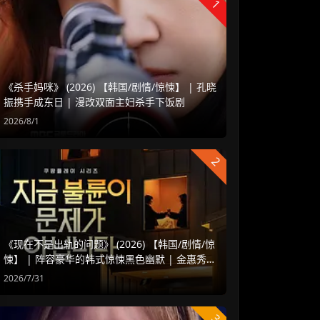
1
《杀手妈咪》 (2026) 【韩国/剧情/惊悚】 | 孔晓
振携手成东日 | 漫改双面主妇杀手下饭剧
2026/8/1
2
《现在不是出轨的问题》 (2026) 【韩国/剧情/惊
悚】 | 阵容豪华的韩式惊悚黑色幽默 | 金惠秀 x
赵汝贞强强联手
2026/7/31
3