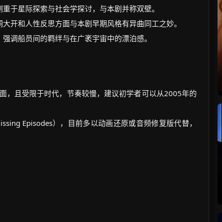
侧重于星际探索与社会学探讨，与本剧并称双壁。
洞大开和人性反思方面与本剧早期风格有异曲同工之妙。
，强调船员间的羁绊与在广袤宇宙中的漂泊感。
黑白画面，且受限于时代，节奏较慢，建议初学者可以从2005年的
sing Episodes），目前多以动画还原或音频修复版代替，