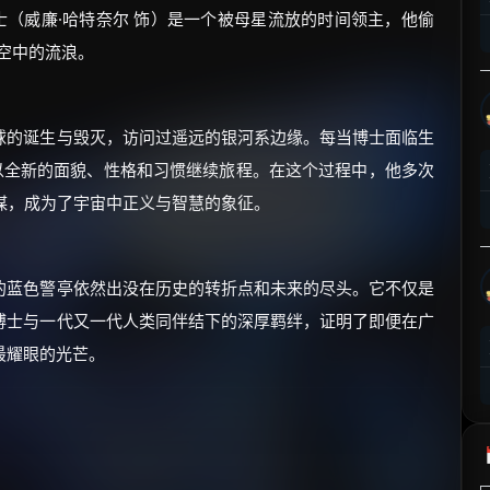
士（威廉·哈特奈尔 饰）是一个被母星流放的时间领主，他偷
⚡
前往【大淘客】领红包
时空中的流浪。
☕ 海外大侠？通过 Ko-fi 赐茶
球的诞生与毁灭，访问过遥远的银河系边缘。每当博士面临生
以全新的面貌、性格和习惯继续旅程。在这个过程中，他多次
阴谋，成为了宇宙中正义与智慧的象征。
的蓝色警亭依然出没在历史的转折点和未来的尽头。它不仅是
博士与一代又一代人类同伴结下的深厚羁绊，证明了即便在广
最耀眼的光芒。