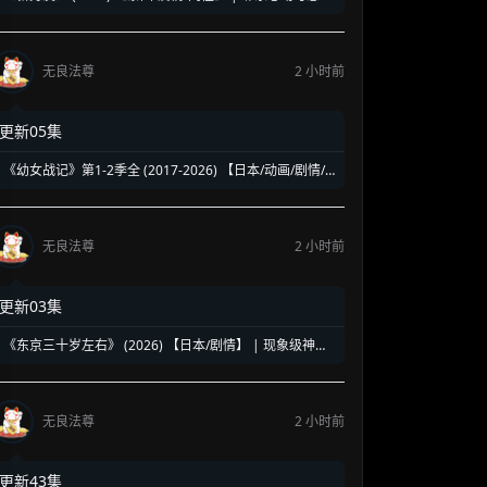
误会 | 纯正泰式校园同性浪漫新剧
无良法尊
2 小时前
更新05集
《幼女战记》第1-2季全 (2017-2026) 【日本/动画/剧情/
奇幻】 | 披着幼女皮的现代社畜怪物 | 硬核军事狂热者的
异世界神作
无良法尊
2 小时前
更新03集
《东京三十岁左右》 (2026) 【日本/剧情】 | 现象级神剧
《三十而已》日版翻拍 | 35岁东京女子图鉴与都市救赎
无良法尊
2 小时前
更新43集