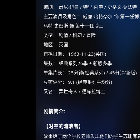
编剧： 悉尼·纽曼 / 特里·内申 / 史蒂文·莫法特
主要演员及角色： 威廉·哈特奈尔 饰 第一任博士 
马特·史密斯 饰 第十一任博士
类型： 剧情 / 科幻 / 冒险
地区： 英国
首播日期： 1963-11-23(英国)
集数： 经典系列26季 + 新版多季
单集片长： 25分钟(经典系列) / 45分钟(新版)
豆瓣评分： 9.1 (经典系列平均分)
又名： 异世奇人 / 德库拉博士
剧情简介
：
【时空的流浪者】
故事始于两个学校老师发现他们的学生苏珊有