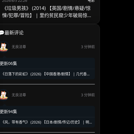
2026/8/5 22:26
电影
《垃圾男孩》 (2014) 【英国/剧情/悬疑/惊
悚/犯罪/冒险】 | 里约贫民窟少年破局惊天
贪腐 | 英国顶级制作班底打造的巴西悬疑冒
险
💬最新评论
无良法尊
3 分钟前
更新06集
《日落下的彩虹》 (2026) 【中国香港/剧情】 | 几代香港
人的彩虹邨告别情书 | 触动心灵的温情港式单元群像剧
无良法尊
3 分钟前
更新94集
《风，带有香气》 (2026) 【日本/剧情/传记/历史】 | 明
治时代的南丁格尔 | 见上爱演绎日本首位专业女护士的觉
醒之路