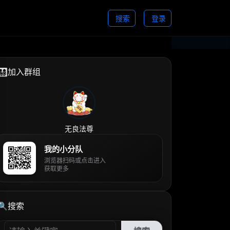
搜索
登录
👨‍👩‍👧‍👦加入群组
无良法尊
我的小分队
浏览器扫码或点击进入
获取更多
🔍搜索