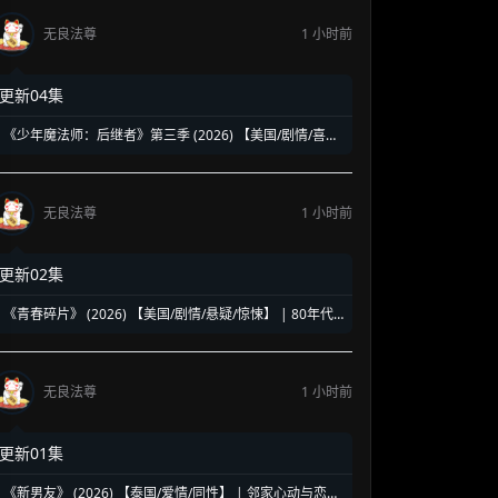
无良法尊
1 小时前
更新04集
《少年魔法师：后继者》第三季 (2026) 【美国/剧情/喜剧/
奇幻】 | 迪士尼经典魔法IP终章收官 | 贾斯汀与比莉携手
拯救家族
无良法尊
1 小时前
更新02集
《青春碎片》 (2026) 【美国/剧情/悬疑/惊悚】 | 80年代
洛杉矶名校青春暗面 | 《美国精神病》作者新作改编
无良法尊
1 小时前
更新01集
《新男友》 (2026) 【泰国/爱情/同性】 | 邻家心动与恋爱