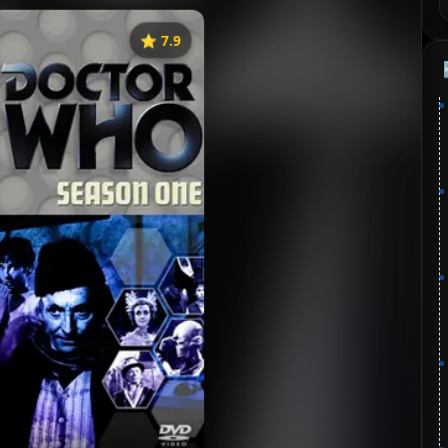
⭐️ 7.9
《神秘博士》
⭐
分：7.9 | 🎬 1963年
✅ 已完结
夸克网盘
🧧️
失效请反馈