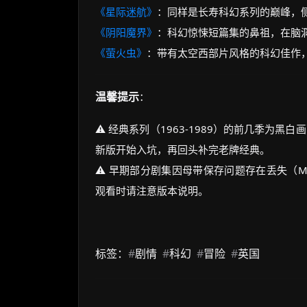
《星际迷航》
：同样是长寿科幻系列的巅峰，
《阴阳魔界》
：科幻惊悚短篇集的鼻祖，在脑
《萤火虫》
：带有太空西部片风格的科幻佳作
温馨提示
：
⚠️ 经典系列（1963-1989）的前几季为
新版开始入坑，再回头补完老牌经典。
⚠️ 早期部分剧集因母带保存问题存在丢失（Mis
观看时请注意版本说明。
标签：
#
剧情
#
科幻
#
冒险
#
英国