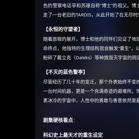
色的警察电话亭和苏珊自称“博士”的祖父。博
走了一台老旧的TARDIS，从此开始了在无尽
【永恒的守望者】
随着旅程的展开，博士和他的同伴们见证了地
命终点，他独特的生理结构就会触发“重生”，
粉碎了戴立克（Daleks）等种族毁灭宇宙的
【不灭的蓝色警亭】
尽管经历了几十年的变迁，那个外表始终不变
一台时间机器，更是一个充满奇迹的避难所。
袤冰冷的宇宙中，人性中的勇敢与善意依然是
剧集硬核看点
：
科幻史上最天才的重生设定