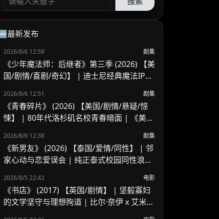
搜索
🆕最新发布
2026/8/6 12:59
剧集
《少年魔法师：后继者》第三季 (2026) 【美
国/剧情/喜剧/奇幻】 | 迪士尼经典魔法IP终
章收官 | 贾斯汀与比莉携手拯救家族
2026/8/6 12:51
剧集
《青春碎片》 (2026) 【美国/剧情/悬疑/惊
悚】 | 80年代洛杉矶名校青春暗面 | 《美国
精神病》作者新作改编
2026/8/6 12:38
剧集
《新男友》 (2026) 【泰国/爱情/同性】 | 邻
家心动与恋爱误会 | 纯正泰式校园同性浪漫
新剧
2026/8/5 22:42
电影
《书店》 (2017) 【英国/剧情】 | 坚毅寡妇
的文学坚守与理想殉道 | 比尔·奈伊 x 艾米莉
·莫迪默英伦沉静之作