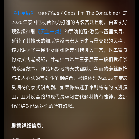
《小皇后》
（มเหสีน้อย / Oops! I’m The Concubine）是
2026年泰国电视台倾力打造的古装宫廷巨制。由曾执导
现象级神剧
《天生一对》
的导演帕瓦·潘昂卡西里执导，
延续了其擅长的细腻情感与宏大历史背景交织的风格。
该剧讲述了平民少女丽娜阴差阳错进入王宫，以卑微身
份对抗古老规矩，并与帅气基兰王子展开一段相爱相杀
的浪漫故事。作品巧妙地将泰式幽默、华丽的泰丝服饰
与扣人心弦的宫廷斗争相结合，被媒体誉为2026年度最
受期待的泰式甜爽剧。如果你痴迷于泰剧特有的浪漫氛
围，且对反套路的现代灵魂闯古代题材情有独钟，这部
作品绝对能满足你的所有幻想。
剧集详细信息
：