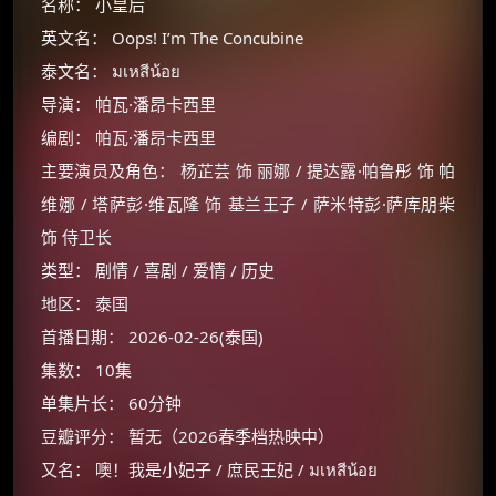
名称： 小皇后
英文名： Oops! I’m The Concubine
泰文名： มเหสีน้อย
导演： 帕瓦·潘昂卡西里
编剧： 帕瓦·潘昂卡西里
主要演员及角色： 杨芷芸 饰 丽娜 / 提达露·帕鲁彤 饰 帕
维娜 / 塔萨彭·维瓦隆 饰 基兰王子 / 萨米特彭·萨库朋柴
饰 侍卫长
类型： 剧情 / 喜剧 / 爱情 / 历史
地区： 泰国
首播日期： 2026-02-26(泰国)
集数： 10集
单集片长： 60分钟
豆瓣评分： 暂无（2026春季档热映中）
又名： 噢！我是小妃子 / 庶民王妃 / มเหสีน้อย