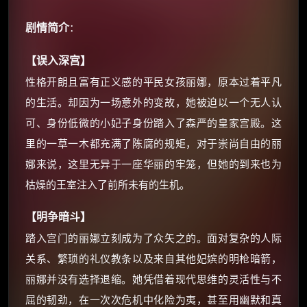
剧情简介
：
【误入深宫】
性格开朗且富有正义感的平民女孩丽娜，原本过着平凡
的生活。却因为一场意外的变故，她被迫以一个无人认
×
可、身份低微的小妃子身份踏入了森严的皇家宫殿。这
🧧 福利领取站
里的一草一木都充满了陈腐的规矩，对于崇尚自由的丽
☕
娜来说，这里无异于一座华丽的牢笼，但她的到来也为
枯燥的王室注入了前所未有的生机。
朋友们辛苦了 💦
【明争暗斗】
你需要的各种会员，都可低价购买！
踏入宫门的丽娜立刻成为了众矢之的。面对复杂的人际
如夸克12个月送14天 最低75元！
价格有浮动，请直接搜索查最低价！
关系、繁琐的礼仪教条以及来自其他妃嫔的明枪暗箭，
丽娜并没有选择退缩。她凭借着现代思维的灵活性与不
还有支付宝现金红包、外卖红包、
优惠券、活动红包，每日可领。
屈的韧劲，在一次次危机中化险为夷，甚至用幽默和真