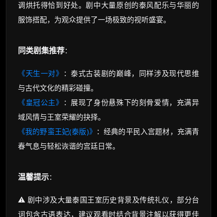
调烘托得恰到好处。剧中大量原创的泰风配乐与华丽的
服饰搭配，为观众提供了一场极致的视听盛宴。
同类剧集推荐
：
《天生一对》
：泰式古装剧的巅峰，同样涉及现代思维
与古代文化的精彩碰撞。
《皇冠公主》
：展现了身份悬殊下的刻骨爱情，充满异
域风情与王室荣耀的抉择。
《我的野蛮王妃(泰版)》
：经典的平民入宫题材，充满青
春气息与轻松诙谐的宫廷日常。
温馨提示
：
⚠️ 剧中涉及大量泰国王室历史背景及传统礼仪，部分台
词包含古语表达，建议观看时结合背景注解以获得更佳