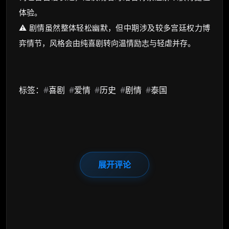
体验。
⚠️ 剧情虽然整体轻松幽默，但中期涉及较多宫廷权力博
弈情节，风格会由纯喜剧转向温情励志与轻虐并存。
标签：
#
喜剧
#
爱情
#
历史
#
剧情
#
泰国
展开评论