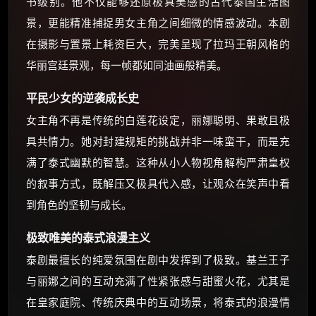
书级别。他不仅能够还原极具美感的古代泰国生活图
景，更能精准捕捉男女主角之间细微的情感波动。本剧
在摄影与置景上耗资巨大，完美呈现了拉玛王朝风格的
华丽宫廷景观，每一帧都如同油画般精美。
平民少女的逆袭成长史
女主角不再是传统的白莲花设定，丽娜聪明、果敢且极
具共情力。她对封建规矩的挑战并非一味蛮干，而是充
满了泰式幽默的智慧。这种从小人物视角解构严肃皇权
的叙事方式，既解压又极具代入感，让观众在笑声中看
到角色的坚韧与成长。
极致唯美的泰式浪漫主义
泰剧最擅长的纯爱氛围在剧中发挥到了极致。基兰王子
与丽娜之间的互动充满了性紧张感与甜蜜火花，尤其是
在皇家庭院、传统庆典中的互动场景，将泰式的浪漫情