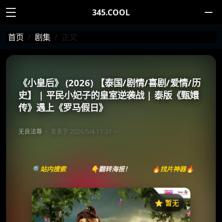
345.COOL
首页
剧集
正文
《小皇后》 (2026) 【泰国/剧情/喜剧/爱情/历
史】 | 平民小妃子的皇室逆袭战 | 泰版《甄嬛
传》遇上《罗马假日》
无良法尊
发表于 2026/5/4 11:37
🔍站内搜索
👇翻转海报！
🔥找片神器🔥
⭐️ 暂无
《มเหสีน้อย》
收藏
⭐