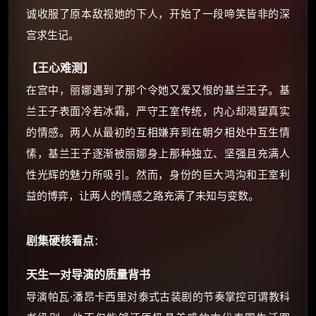
诚收服了原本敌视她的下人，开始了一段啼笑皆非的深
⚡
前往【大淘客】领红包
宫求生记。
【王心难测】
☕ 海外大侠？通过 Ko-fi 赐茶
在宫中，丽娜遇到了那个令她又爱又恨的基兰王子。基
兰王子表面冷若冰霜，严守王室传统，内心却渴望真实
的情感。两人从最初的互相嫌弃到在朝夕相处中互生情
愫，基兰王子逐渐被丽娜身上那种独立、坚强且充满人
性光辉的魅力所吸引。然而，身份的巨大鸿沟和王室利
益的博弈，让两人的情感之路充满了未知与变数。
剧集硬核看点
：
天生一对导演的质量背书
导演帕瓦·潘昂卡西里对泰式古装剧的节奏掌控可谓教科