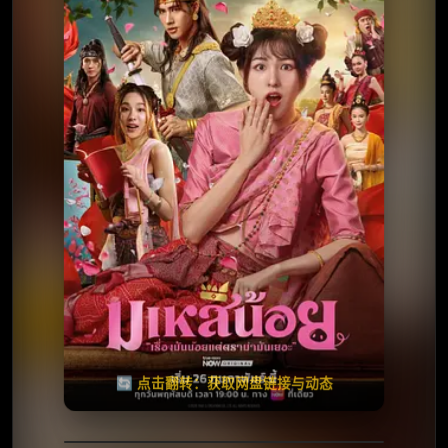
⭐️ 评分：暂无 | 🎬 2026年
✅ 已完结
夸克网盘
百度网盘
🧧️
天天领红包
失效请反馈
🔄 点击翻转：获取网盘链接与动态