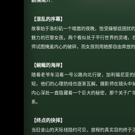
剧情简介
：
【混乱的序幕】
故事始于洛杉矶一个喧嚣的夜晚，饱受躁郁症困扰的
魅力的巴黎女孩。两个看似处于平行世界的灵魂，
师试图掩盖内心的破碎，而女孩则用她那自由奔放
【蜿蜒的海岸】
随着老爷车沿着一号公路向北行驶，加利福尼亚的
短，他们的心理防线也逐渐瓦解。摄影师在镜头中
内心深处一直隐藏着一个巨大的秘密，那个关于广
系。
【终点的抉择】
当旧金山的天际线隐约可见，旅程的真实目的终于