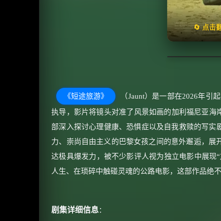
天天领
🔄 点
《短途旅游》
（Jaunt）是一部在2026
执导，影片将镜头对准了风景如画的加利福尼亚海岸
部深入探讨心理健康、恐惧症以及自我救赎的写实
力、崇尚自由主义的巴黎女孩之间的意外邂逅，展开
达极具爆发力，被不少影评人视为独立电影中展现“
人生、在琐碎中触碰灵魂的公路电影，这部作品绝
剧集详细信息
：