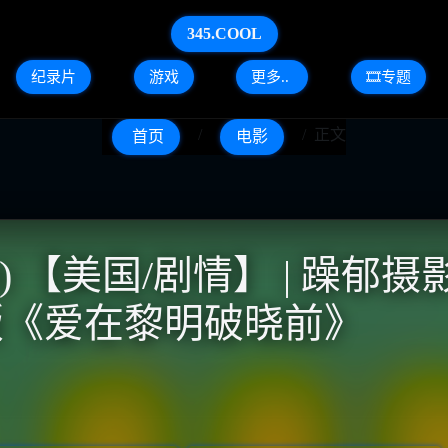
345.COOL
纪录片
游戏
更多..
🎞️专题
正文
首页
电影
4) 【美国/剧情】 | 躁
盈版《爱在黎明破晓前》