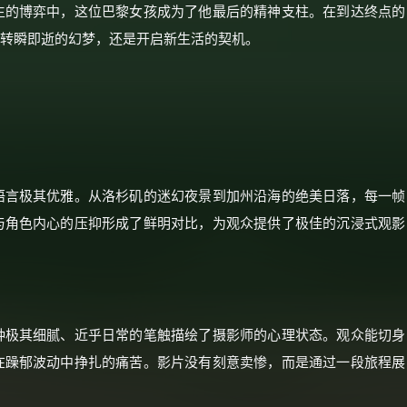
生的博弈中，这位巴黎女孩成为了他最后的精神支柱。在到达终点的
价格有浮动，请直接搜索查最低价！
场转瞬即逝的幻梦，还是开启新生活的契机。
还有支付宝现金红包、外卖红包、
优惠券、活动红包，每日可领。
⚡
前往【大淘客】领红包
☕ 海外大侠？通过 Ko-fi 赐茶
语言极其优雅。从洛杉矶的迷幻夜景到加州沿海的绝美日落，每一帧
与角色内心的压抑形成了鲜明对比，为观众提供了极佳的沉浸式观影
种极其细腻、近乎日常的笔触描绘了摄影师的心理状态。观众能切身
在躁郁波动中挣扎的痛苦。影片没有刻意卖惨，而是通过一段旅程展