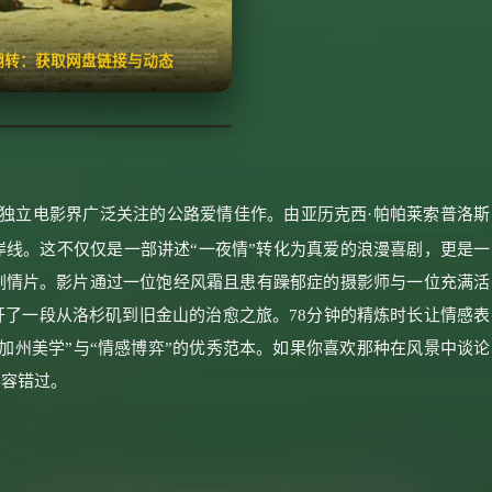
🧧️
失效请反馈
红包
击翻转：获取网盘链接与动态
年引起独立电影界广泛关注的公路爱情佳作。由亚历克西·帕帕莱索普洛斯
线。这不仅仅是一部讲述“一夜情”转化为真爱的浪漫喜剧，更是一
剧情片。影片通过一位饱经风霜且患有躁郁症的摄影师与一位充满活
了一段从洛杉矶到旧金山的治愈之旅。78分钟的精炼时长让情感表
加州美学”与“情感博弈”的优秀范本。如果你喜欢那种在风景中谈论
不容错过。