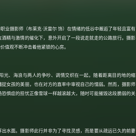
职业摄影师（布莱克·沃雷尔 饰）在情绪的低谷中邂逅了年轻且富有
在酒精与激情的催化下，意外开启了一段说走就走的公路旅行。摄影
的价值观不断冲击着他紧锁的心房。
阳光、海浪与两人的争吵、调情交织在一起。随着距离目的地的缩
×
🧧 福利领取站
捕捉女孩的美丽，也在对方的直率中审视自己的懦弱。然而，摄影师
场恐惧症的担忧正像雪球一样越滚越大，随时可能摧毁这段脆弱的关
☕
朋友们辛苦了 💦
你需要的各种会员，都可低价购买！
浮出水面。摄影师此行并非为了寻找灵感，而是要从疏远已久的前妻
如夸克12个月送14天 最低75元！