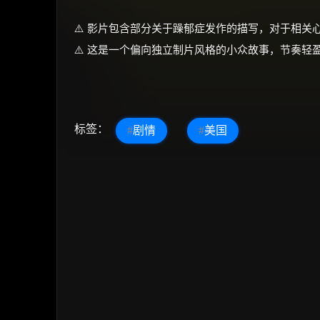
⚠️ 影片包含部分关于躁郁症发作的描写，对于相
⚠️ 这是一个偏向独立制片风格的小众故事，节奏
标签：
#
剧情
#
美国