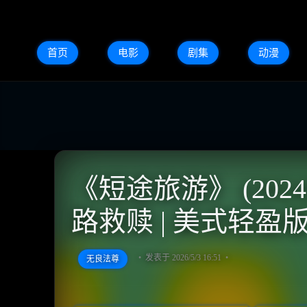
首页
电影
剧集
动漫
《短途旅游》 (202
路救赎 | 美式轻
发表于 2026/5/3 16:51
无良法尊