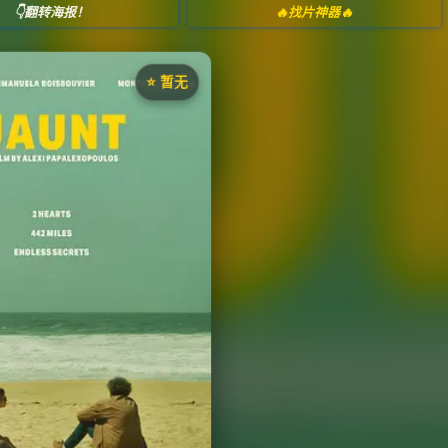
👇翻转海报！
🔥找片神器🔥
⭐️ 暂无
《JAUNT》
藏
⭐
评分：暂无 | 🎬 2026年
夸克网盘
百度网盘