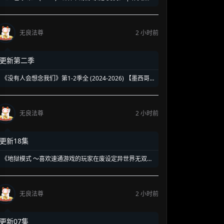
强势回归新作 | 揭露豪门恩怨背后的带血真相
无良法尊
2 小时前
更新第二季
《没有人会想念我们》第1-2季全 (2024-2026) 【墨西哥/
剧情】 | 90年代校园暗黑青春物语 | 五个边缘 loser 的地
下校园经营法则
无良法尊
2 小时前
更新18集
《地狱模式 ～喜欢速通游戏的玩家在废设定异世界无双
～》第1-2季全 (2026) 【日本/动画/奇幻/冒险】 | 终极硬
核废人玩家的受死流异世界无双 | 骨灰级高玩必看的硬核
转生神作
无良法尊
2 小时前
更新07集