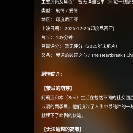
主要演员及角色： 暂无详细名单（印尼一线影
类型： 剧情 / 爱情
地区： 印度尼西亚
上映日期： 2025-12-24(印度尼西亚)
片长： 109分钟
豆瓣评分： 暂无评分（2025岁末新片）
又名： 我选的破碎之心 / The Heartbreak I Ch
剧情简介
：
【禁忌的萌芽】
阿莉亚和本（Ben）生活在截然不同的社交圈
浪漫的雨季里，他们度过了人生中最纯粹的一
就埋下了悲剧的伏笔。
【无法逾越的高墙】