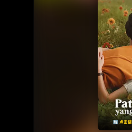
收藏
⭐
⭐️ 评
天天领红包
🔄 点击