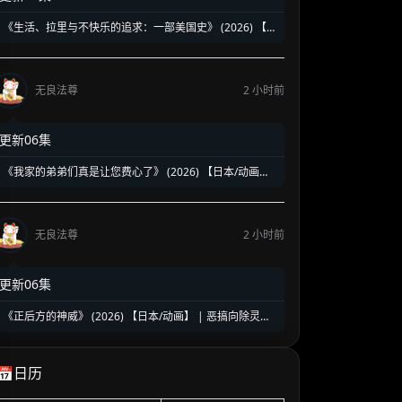
《生活、拉里与不快乐的追求：一部美国史》 (2026) 【美
国/喜剧】 | 贱神拉里恶搞建国两百五十年 | 伪历史版《抑
制热情》荒诞来袭
无良法尊
2 小时前
更新06集
《我家的弟弟们真是让您费心了》 (2026) 【日本/动画】
| 突如其来的同居大危机 | 2026盛夏必看的超人气乙女向
治愈乙女番
无良法尊
2 小时前
更新06集
《正后方的神威》 (2026) 【日本/动画】 | 恶搞向除灵搞
笑新番 | 极致反差的爽到升天爆笑之旅
📅日历