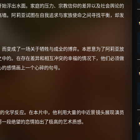
开始浮出水面。家庭的压力、宗教信仰的差异以及社会舆论的
高墙。阿莉亚试图在自我追求与家族使命之间寻找平衡，却发
，而变成了一场关于牺牲与成全的博弈。本愿意为了阿莉亚放
×
🧧 福利领取站
之中的。在存在差异和相互冲突的幸福的情况下，他们必须做
☕
心的感情画上一个心碎的句号。
朋友们辛苦了 💦
你需要的各种会员，都可低价购买！
如夸克12个月送14天 最低75元！
价格有浮动，请直接搜索查最低价！
妙的化学反应。在本片中，他利用大量的中近景镜头展现演员
将一段绝望的恋情拍出了极高的艺术质感。
还有支付宝现金红包、外卖红包、
优惠券、活动红包，每日可领。