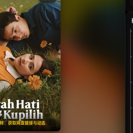
《Patah Hati Yang Kupilih》
分：6.2 | 🎬 2025年
夸克网盘
百度网盘
🧧️
失效请反馈
翻转：获取网盘链接与动态