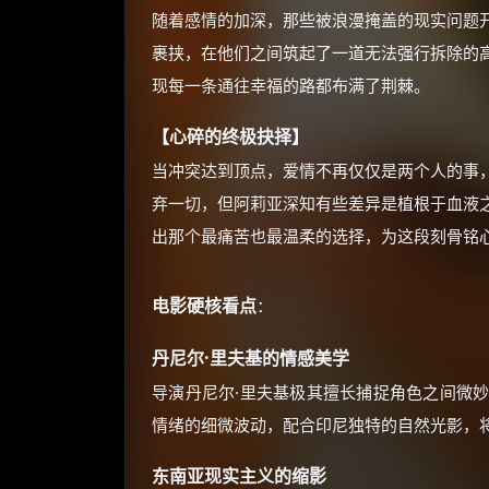
随着感情的加深，那些被浪漫掩盖的现实问题
裹挟，在他们之间筑起了一道无法强行拆除的
现每一条通往幸福的路都布满了荆棘。
【心碎的终极抉择】
当冲突达到顶点，爱情不再仅仅是两个人的事
弃一切，但阿莉亚深知有些差异是植根于血液
出那个最痛苦也最温柔的选择，为这段刻骨铭
电影硬核看点
：
丹尼尔·里夫基的情感美学
导演丹尼尔·里夫基极其擅长捕捉角色之间微
情绪的细微波动，配合印尼独特的自然光影，
东南亚现实主义的缩影