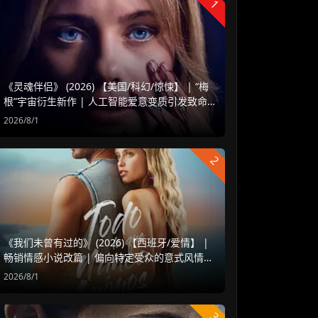
1
《灵魂伴侣》 (2026) 【美国/科幻/惊悚】 | “梅
根”宇宙衍生新作 | 人工智能爱意变质引发致命
危机
2026/8/1
2
《我们未曾有过的》 (2026) 【西班牙/爱情】 |
畅销情感小说改篇 | 偏向特定受众的意式风情治
愈爱情片
2026/8/1
3