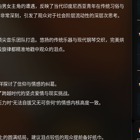
⚡
前往【大淘客】领红包
由男女主角的遭遇，反映了当代印度尼西亚青年在传统习俗与
喻非常深刻，引发了观众对于社会阶层流动性的深层次思考。
☕ 海外大侠？通过 Ko-fi 赐茶
顶尖音乐团队打造。悠扬的传统乐器与现代钢琴交织，完美烘
段旋律都精准地戳中观众的泪点。
同样探讨了信仰与情感的纠葛。
了跨越时代的坚贞爱情与现实挑战。
力时“无法自拔又无可奈何”的情感内核高度一致。
义上的圆满结局，建议泪点较低的观众提前备好纸巾。