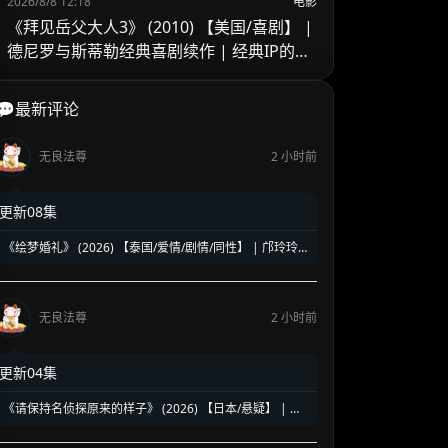
2026/8/8 12:18
电影
《拜见岳父大人3》 (2010) 【美国/喜剧】 |
德尼罗与斯蒂勒经典喜剧续作 | 经典IP的温
情收官与尴尬笑料
💬最新评论
无良法尊
2 小时前
更新08集
《绘梦婚礼》 (2026) 【泰国/爱情/剧情/同性】 | 邝玲玲
与Orm的二搭深情力作 | 探讨执子之手背后的现实与成长
无良法尊
2 小时前
更新04集
《请保持名侦探原来的样子》 (2026) 【日本/悬疑】 | 幻
觉中的神级脑洞日常推理 | 轮椅上的阿尔茨海默名侦探