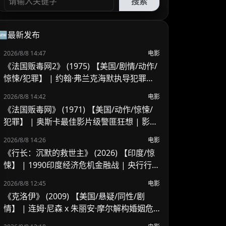
搜索
🆕最新发布
2026/8/8 14:47
电影
《法国贩毒网2》 (1975) 【美国/剧情/动作/
惊悚/犯罪】 | 约翰·弗兰克海默执导犯罪续
作 | 吉恩·哈克曼跨国缉毒的异乡困局
2026/8/8 14:42
电影
《法国贩毒网》 (1971) 【美国/动作/惊悚/
犯罪】 | 奥斯卡最佳影片级警匪狂想 | 影史
野性追逐戏与警匪片里程碑
2026/8/8 14:26
电影
《行长：沉默的救世主》 (2026) 【印度/惊
悚】 | 1990印度经济危机金融战 | 央行行长
挽救国家崩溃危机
2026/8/8 12:45
电影
《克洛伊》 (2009) 【美国/悬疑/同性/剧
情】 | 连姆·尼森 x 朱丽安·摩尔解构婚姻危
机 | 顶级情欲悬疑里的欲望与救赎