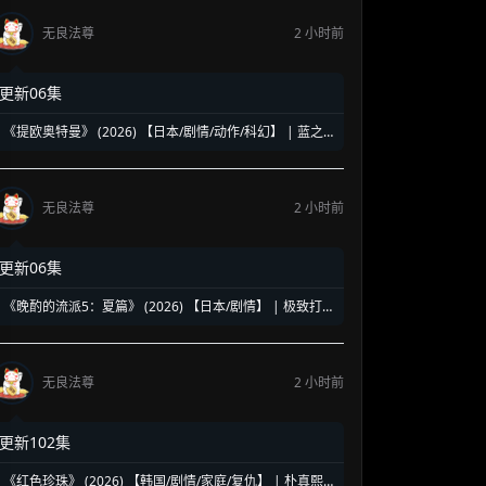
无良法尊
2 小时前
更新06集
《提欧奥特曼》 (2026) 【日本/剧情/动作/科幻】 | 蓝之
巨人的地球守护物语 | 兽医学少年与宇宙怪兽的命运对决
无良法尊
2 小时前
更新06集
《晚酌的流派5：夏篇》 (2026) 【日本/剧情】 | 极致打工
人的终极饮酒美学 | 盛夏消暑必备的硬核孤独美食神剧
无良法尊
2 小时前
更新102集
《红色珍珠》 (2026) 【韩国/剧情/家庭/复仇】 | 朴真熙