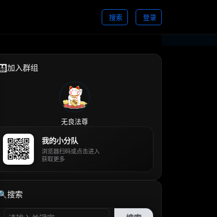
搜索
登录
👨‍👩‍👧‍👦加入群组
无良法尊
我的小分队
浏览器扫码或点击进入
获取更多
🔍搜索