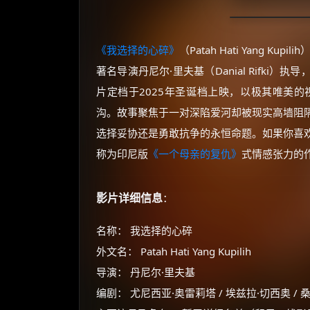
《我选择的心碎》
（Patah Hati Yang 
著名导演丹尼尔·里夫基（Danial Rifk
片定档于2025年圣诞档上映，以极其唯美
沟。故事聚焦于一对深陷爱河却被现实高墙阻
选择妥协还是勇敢抗争的永恒命题。如果你喜
称为印尼版
《一个母亲的复仇》
式情感张力的
影片详细信息
：
名称： 我选择的心碎
外文名： Patah Hati Yang Kupilih
导演： 丹尼尔·里夫基
编剧： 尤尼西亚·奥雷莉塔 / 埃兹拉·切西奥 / 