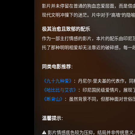
影片并未停留在普通的狗血恋爱层面，而是借
现代文明冲撞下的迷茫。片中对于“高墙”的隐
极其治愈且致郁的配乐
作为一部主打情感的影片，本片的配乐由印尼
托了那种明明相爱却无法靠近的破碎感，每一
同类电影推荐
：
《九十九种爱》
：丹尼尔·里夫基的代表作，
《哈比比与艾农》
：印尼国民级爱情片，展现
《断背山》
：虽然背景不同，但那种面对世俗压
温馨提示
：
⚠️ 影片情感底色较为压抑，结局并非传统意