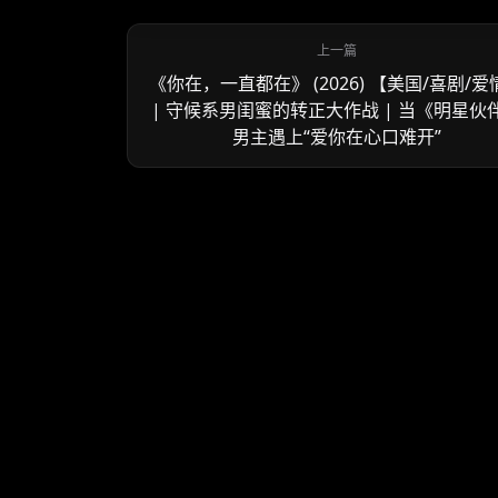
《你在，一直都在》 (2026) 【美国/喜剧/爱
| 守候系男闺蜜的转正大作战 | 当《明星伙
男主遇上“爱你在心口难开”