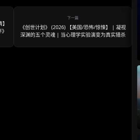
情】
《创世计划》 (2026) 【美国/恐怖/惊悚】 | 凝视
伴》
深渊的五个灵魂 | 当心理学实验演变为真实猎杀