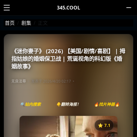
345.COOL
首页
剧集
正文
《迷你妻子》 (2026) 【美国/剧情/喜剧】 | 拇
指姑娘的婚姻保卫战 | 荒诞视角的科幻版《婚
姻故事》
无良法尊
发表于 2026/4/20 02:17
🔍站内搜索
👇翻转海报！
🔥找片神器🔥
⭐️ 7.1
《迷你妻子》
收藏
⭐