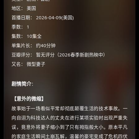
地区： 美国
首播日期： 2026-04-09(美国)
季数： 1
集数： 10集全
单集片长： 约40分钟
豆瓣评分： 暂无评分（2026春季新剧热映中）
又名： 微型妻子
剧情简介
：
×
🧧 福利领取站
【意外的微缩】
故事始于一场看似平常却彻底颠覆生活的技术事故。一
☕
向自诩为科技达人的丈夫在进行某项实验时出现严重失
误，竟意外将妻子缩小到了只有拇指般大小。原本平凡
朋友们辛苦了 💦
的家庭生活瞬间土崩瓦解，温馨的豪宅变成了危机四伏