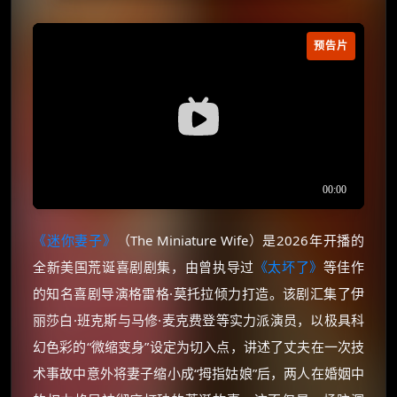
预告片
《迷你妻子》
（The Miniature Wife）是2026年开播的
全新美国荒诞喜剧剧集，由曾执导过
《太坏了》
等佳作
的知名喜剧导演格雷格·莫托拉倾力打造。该剧汇集了伊
丽莎白·班克斯与马修·麦克费登等实力派演员，以极具科
幻色彩的“微缩变身”设定为切入点，讲述了丈夫在一次技
术事故中意外将妻子缩小成“拇指姑娘”后，两人在婚姻中