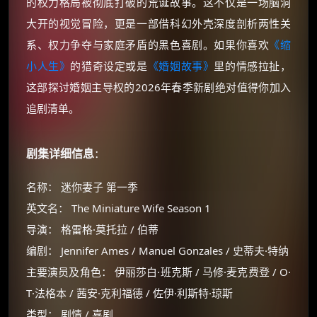
的权力格局被彻底打破的荒诞故事。这不仅是一场脑洞
大开的视觉冒险，更是一部借科幻外壳深度剖析两性关
系、权力争夺与家庭矛盾的黑色喜剧。如果你喜欢
《缩
小人生》
的猎奇设定或是
《婚姻故事》
里的情感拉扯，
这部探讨婚姻主导权的2026年春季新剧绝对值得你加入
追剧清单。
剧集详细信息
：
名称： 迷你妻子 第一季
英文名： The Miniature Wife Season 1
导演： 格雷格·莫托拉 / 伯蒂
编剧： Jennifer Ames / Manuel Gonzales / 史蒂夫·特纳
主要演员及角色： 伊丽莎白·班克斯 / 马修·麦克费登 / O·
T·法格本 / 茜安·克利福德 / 佐伊·利斯特·琼斯
类型： 剧情 / 喜剧