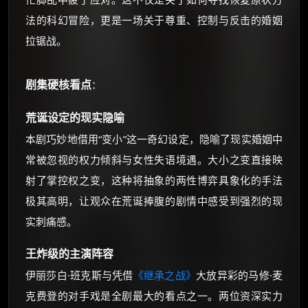
法的科幻冒险，更是一场关于尊重、控制与反击的婚姻
拉锯战。
剧集硬核看点
：
荒诞设定的现实隐喻
本剧巧妙地借用“变小”这一奇幻设定，隐喻了现实婚姻中
常被忽视的权力倾斜与女性失语境遇。大小之变直接映
射了掌控权之变，这种将抽象的两性博弈具象化的手法
极其高明，让观众在荒诞捧腹的剧情中感受到强烈的现
实刺痛感。
王炸级的主演阵容
伊丽莎白·班克斯与凭借
《继承之战》
大放异彩的马修·麦
克费登的对手戏是全剧最大的看点之一。两位资深实力