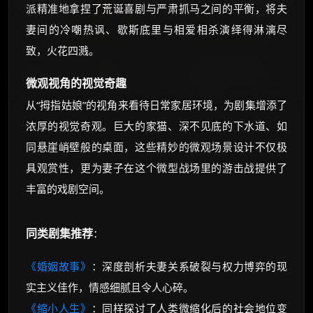
派精准地拿捏了荒诞喜剧与严肃抓马之间的平衡，将夫
妻间的冷嘲热讽、歇斯底里与相爱相杀演绎得淋漓尽
致，火花四溅。
微观视角的视觉奇趣
从“拇指姑娘”的视角来看待日常家居环境，为剧集增添了
浓厚的视觉奇观。巨大的家猫、深不见底的下水道、如
同悬崖峭壁般的桌面，这些精妙的微观场景设计不仅极
具观赏性，更为妻子在这个微型战场里的游击战提供了
丰富的戏剧空间。
同类剧集推荐
：
《婚姻故事》
：深度剖析夫妻关系破裂与权力博弈的现
实主义佳作，情感细腻且令人心碎。
《缩小人生》
：同样探讨了人类微缩化后的社会地位变