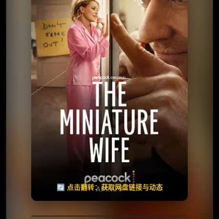
⭐️ 评分：7.1 | 🎬 2026年
📺 连载中
夸克网盘
百度网盘
🧧️
天天领红包
失效请反馈
🔄 点击翻转：获取网盘链接与动态