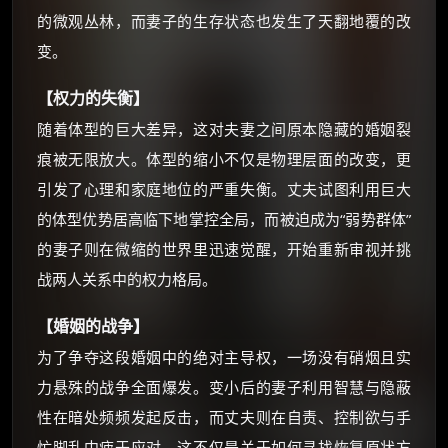
你需要的各种会员，都可低价购买！
的微观丛林，而妻子的生存状态也发生了天翻地覆的改
如夸克12个月送14天 最低75元！
价格有浮动，请直接搜索查最低价！
变。
还有支付宝现金红包、外卖红包、
【权力的失衡】
优惠券、活动红包，每日可领。
随着体型的巨大差异，这对夫妻之间原本隐藏的婚姻裂
痕被无限放大。体型的缩小不仅是物理层面的改变，更
⚡
前往【大淘客】领红包
引发了心理和家庭地位的严重失衡。丈夫试图利用巨大
的体型优势居高临下地掌控全局，而被迫成为“弱势群体”
☕ 海外大侠？通过 Ko-fi 赐茶
的妻子则在微缩的世界里迅速觉醒，开始重新审视并挑
战两人关系中的权力格局。
【婚姻的战争】
为了争夺这段婚姻中的绝对主导权，一场没有硝烟且实
力悬殊的战争全面爆发。变小后的妻子利用智慧与隐蔽
性在暗处频频发起反击，而丈夫则在自责、控制欲与手
忙脚乱中疲于应对。这不仅是关于如何寻找恢复原状方