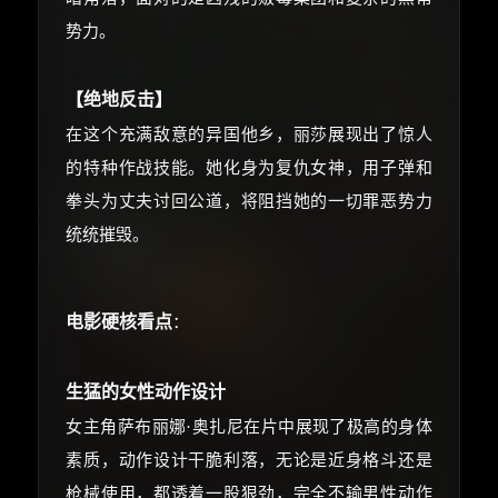
价格有浮动，请直接搜索查最低价！
势力。
还有支付宝现金红包、外卖红包、
优惠券、活动红包，每日可领。
【绝地反击】
⚡
前往【大淘客】领红包
在这个充满敌意的异国他乡，丽莎展现出了惊人
的特种作战技能。她化身为复仇女神，用子弹和
☕ 海外大侠？通过 Ko-fi 赐茶
拳头为丈夫讨回公道，将阻挡她的一切罪恶势力
统统摧毁。
电影硬核看点
：
生猛的女性动作设计
女主角萨布丽娜·奥扎尼在片中展现了极高的身体
素质，动作设计干脆利落，无论是近身格斗还是
枪械使用，都透着一股狠劲，完全不输男性动作