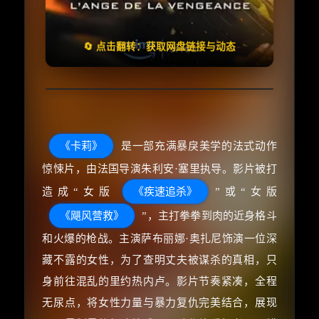
🧧️
失效请反馈
天天领红包
🔄 点击翻转：获取网盘链接与动态
《卡莉》
是一部充满暴戾美学的法式动作
惊悚片，由法国导演朱利安·塞里执导。影片被打
造成“女版
《疾速追杀》
”或“女版
《飓风营救》
”，主打拳拳到肉的近身格斗
和火爆的枪战。主演萨布丽娜·奥扎尼饰演一位深
藏不露的女性，为了查明丈夫被谋杀的真相，只
身前往混乱的里约热内卢。影片节奏紧凑，全程
无尿点，将女性力量与暴力复仇完美结合，展现