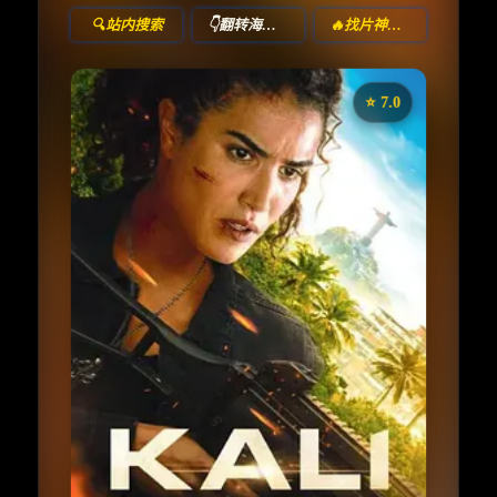
🔍站内搜索
👇翻转海报！
🔥找片神器🔥
⭐️ 7.0
《卡莉》
收藏
⭐
⭐️ 评分：7.0 | 🎬 2024年
夸克网盘