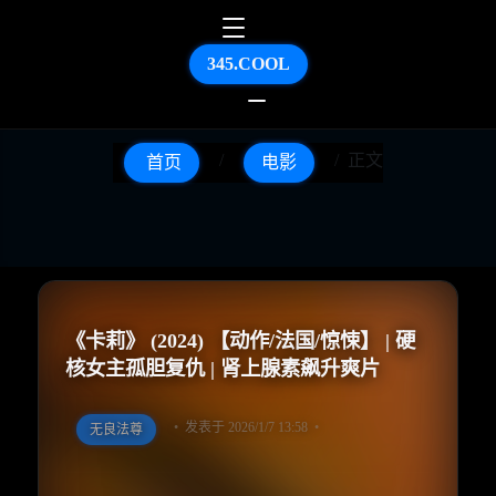
345.COOL
正文
首页
电影
《卡莉》 (2024) 【动作/法国/惊悚】 | 硬
核女主孤胆复仇 | 肾上腺素飙升爽片
发表于 2026/1/7 13:58
无良法尊