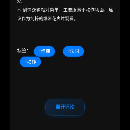
众。
⚠️ 剧情逻辑相对简单，主要服务于动作场面，建
议作为纯粹的爆米花爽片观看。
标签：
#
惊悚
#
法国
#
动作
展开评论