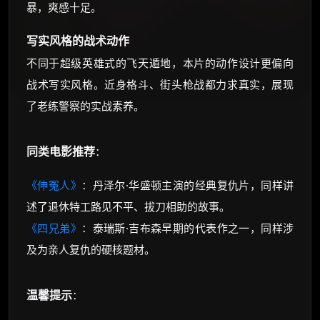
暴，爽感十足。
写实风格的战术动作
不同于超级英雄式的飞天遁地，本片的动作设计更偏向
战术写实风格。近身格斗、街头枪战都力求真实，展现
了老练警察的实战素养。
同类电影推荐
：
《伸冤人》
：丹泽尔·华盛顿主演的经典复仇片，同样讲
述了退休特工路见不平、拔刀相助的故事。
《四兄弟》
：泰瑞斯·吉布森早期的代表作之一，同样涉
及为亲人复仇的硬核题材。
温馨提示
：