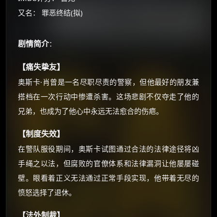
☕
又名： 罪恶终结(拟)
朋友们辛苦了 💦
剧情简介
：
你需要的各种会员，都可低价购买！
如夸克12个月送14天 最低75元！
【痛失挚友】
价格有浮动，请直接搜索查最低价！
奥斯卡·肖曾是一名尽职尽责的警察，但他最好的朋友兼
还有支付宝现金红包、外卖红包、
搭档在一次行动中惨遭杀害。这场悲剧不仅夺走了他的
优惠券、活动红包，每日可领。
兄弟，也成为了他心中永远无法愈合的伤疤。
⚡
前往【大淘客】领红包
【制度失效】
在警队服役期间，奥斯卡试图通过合法的法律途径将凶
☕ 海外大侠？通过 Ko-fi 赐茶
手绳之以法，但腐败的官僚体系和法律漏洞让他屡屡碰
壁。眼看着正义无法通过正常手段实现，他带着无尽的
愤怒选择了退休。
【法外制裁】