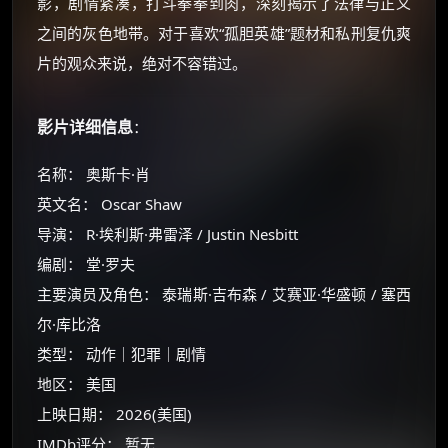
影，剧情紧凑，打斗拳拳到肉，深刻揭示了法律与正义
之间的灰色地带。对于喜欢“孤胆英雄”题材和私刑复仇爽
片的观众来说，绝对不容错过。
影片详细信息
：
名称： 奥斯卡·肖
英文名： Oscar Shaw
导演： R·埃利斯·弗雷泽 / Justin Nesbitt
编剧： 堂·罗夫
主要演员及角色： 泰瑞斯·吉布森 / 艾赛亚·华盛顿 / 塞西
尔·库比洛
类型： 动作｜犯罪｜剧情
地区： 美国
×
上映日期： 2026(美国)
🧧 福利领取站
IMDb评分： 暂无