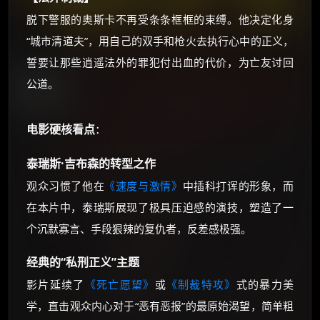
脱下警服的奥斯卡不再受条条框框的束缚。他决定化身
“城市清道夫”，用自己的双手和枪火去执行心中的正义，
誓要让那些逍遥法外的罪犯付出血的代价，为亡友讨回
公道。
电影硬核看点
：
泰瑞斯·吉布森的转型之作
观众习惯了他在
《速度与激情》
中插科打诨的形象，而
在本片中，泰瑞斯展现了极具压迫感的演技，塑造了一
个沉默寡言、手段狠辣的复仇者，反差感极强。
经典的“私刑正义”主题
影片延续了
《死亡愿望》
或
《制裁特攻》
式的暴力美
学，直击观众内心对于“恶有恶报”的最原始渴望，简单粗