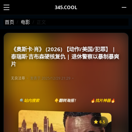
345.COOL
首页
电影
正文
《奥斯卡·肖》 (2026) 【动作/美国/犯罪】 |
泰瑞斯·吉布森硬核复仇 | 退休警察以暴制暴爽
片
无良法尊
发表于 2025/12/29 21:29
🔍站内搜索
👇翻转海报！
🔥找片神器🔥
⭐️ 6.5
《Oscar Shaw》
收藏
⭐