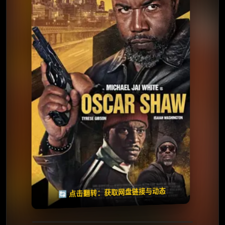
⭐️ 评分：6.5 | 🎬 2026年
夸克网盘
🧧️
天天领红包
失效请反馈
🔄 点击翻转：获取网盘链接与动态