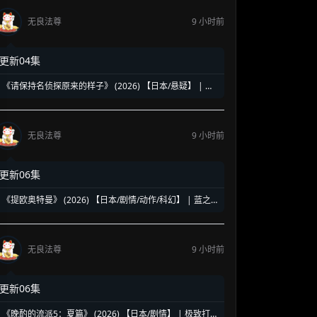
无良法尊
9 小时前
更新04集
《请保持名侦探原来的样子》 (2026) 【日本/悬疑】 | 幻
觉中的神级脑洞日常推理 | 轮椅上的阿尔茨海默名侦探
无良法尊
9 小时前
更新06集
《提欧奥特曼》 (2026) 【日本/剧情/动作/科幻】 | 蓝之
巨人的地球守护物语 | 兽医学少年与宇宙怪兽的命运对决
无良法尊
9 小时前
更新06集
《晚酌的流派5：夏篇》 (2026) 【日本/剧情】 | 极致打工