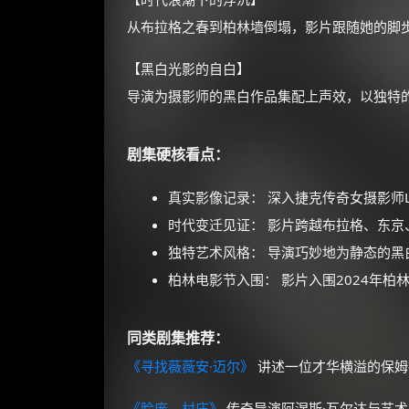
从布拉格之春到柏林墙倒塌，影片跟随她的脚
【黑白光影的自白】
导演为摄影师的黑白作品集配上声效，以独特
剧集硬核看点：
真实影像记录： 深入捷克传奇女摄影师Libu
时代变迁见证： 影片跨越布拉格、东
独特艺术风格： 导演巧妙地为静态的
柏林电影节入围： 影片入围2024年柏
同类剧集推荐：
《寻找薇薇安·迈尔》
讲述一位才华横溢的保姆
《脸庞，村庄》
传奇导演阿涅斯·瓦尔达与艺术