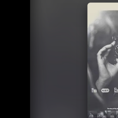
收藏
⭐
⭐️ 评
天天领红包