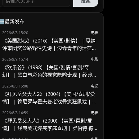
搜索
🆕最新发布
2026/8/8 15:20
电影
《美国甜心》 (2016) 【美国/剧情】 | 戛纳
评审团奖公路野性史诗 | 边缘青年的迷茫、
浪荡与青春狂想
2026/8/8 15:14
电影
《欢乐谷》 (1998) 【美国/剧情/喜剧/奇
幻】 | 黑白与彩色的视觉隐喻奇观 | 经典反
乌托邦式人性觉醒启示录
2026/8/8 15:08
电影
《拜见岳父大人2》 (2004) 【美国/喜剧/爱
情】 | 德尼罗与霍夫曼老戏骨疯狂飙戏 | 经
典好莱坞美式家庭喜剧续作
2026/8/8 14:59
电影
《拜见岳父大人》 (2000) 【美国/喜剧/爱
情】 | 经典美式爆笑家庭喜剧 | 罗伯特·德尼
罗 x 本·斯蒂勒的交锋