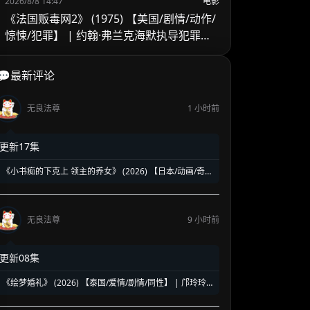
2026/8/8 14:47
电影
《法国贩毒网2》 (1975) 【美国/剧情/动作/
惊悚/犯罪】 | 约翰·弗兰克海默执导犯罪续
作 | 吉恩·哈克曼跨国缉毒的异乡困局
💬最新评论
无良法尊
1 小时前
更新17集
《小书痴的下克上 领主的养女》 (2026) 【日本/动画/奇
幻】 | 活版印刷时代的开启与贵族斗争 | 2026春季热播的
异世界种田流巅峰动画第四季
无良法尊
9 小时前
更新08集
《绘梦婚礼》 (2026) 【泰国/爱情/剧情/同性】 | 邝玲玲
与Orm的二搭深情力作 | 探讨执子之手背后的现实与成长