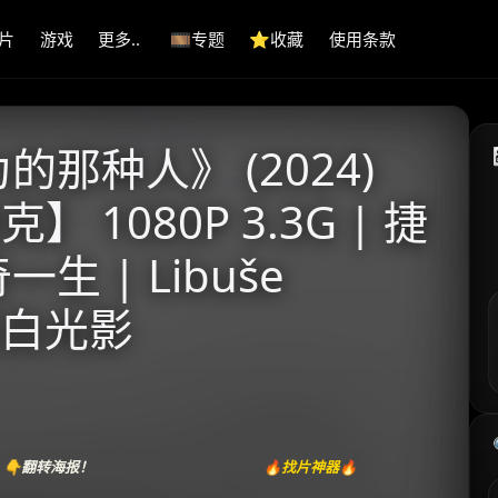
片
游戏
更多..
🎞️专题
⭐️收藏
使用条款
那种人》 (2024)
 1080P 3.3G | 捷
 | Libuše
的黑白光影
👇翻转海报！
🔥找片神器🔥