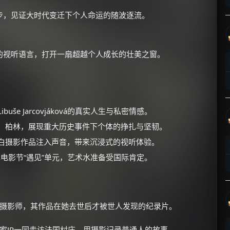
步，见证大时代变迁下个人命运的随波逐流。
的视听语言，打开一扇超越个人成长的壮美之窗。
×
🧧 福利领取站
☕
še Jarcovjáková的真实人生与私密情感。
京、柏林，展现重大历史事件下个体的挣扎与坚韧。
黑白摄影作品注入声音，带来沉浸式的视听体验。
朋友们辛苦了 💦
林电影节“遇见”单元，艺术水准备受国际肯定。
你需要的各种会员，都可低价购买！
如夸克12个月送14天 最低75元！
价格有浮动，请直接搜索查最低价！
还有支付宝现金红包、外卖红包、
摄影师，其作品在她去世后才被世人发现的纪录片。
优惠券、活动红包，每日可领。
家JR一同走访法国村庄，用摄影记录普通人的故事。