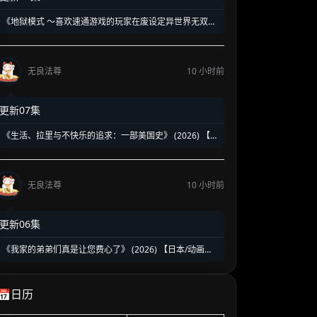
《地狱模式 ～喜欢速通游戏的玩家在废设定异世界无双
～》第1-2季全 (2026) 【日本/动画/奇幻/冒险】 | 终极硬
核废人玩家的受死流异世界无双 | 骨灰级高玩必看的硬核
转生神作
无良法尊
10 小时前
更新07集
《生活、拉里与不快乐的追求：一部美国史》 (2026) 【美
国/喜剧】 | 贱神拉里恶搞建国两百五十年 | 伪历史版《抑
制热情》荒诞来袭
无良法尊
10 小时前
更新06集
《我家的弟弟们真是让您费心了》 (2026) 【日本/动画】
| 突如其来的同居大危机 | 2026盛夏必看的超人气乙女向
治愈乙女番
📅日历