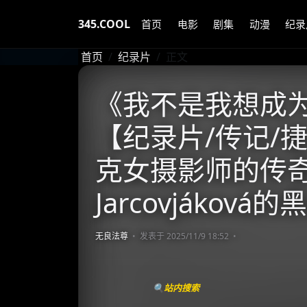
345.COOL
首页
电影
剧集
动漫
纪录
首页
纪录片
正文
《我不是我想成为的
【纪录片/传记/捷克】
克女摄影师的传奇一生
Jarcovjáková
无良法尊
发表于 2025/11/9 18:52
🔍站内搜索