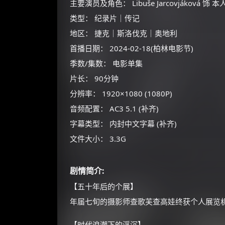
主要演员及角色： Libuše Jarcovjáková 饰 本
类型： 纪录片｜传记
地区： 捷克｜斯洛伐克｜奥地利
首播日期： 2024-02-18(柏林电影节)
季数/集数： 电影单集
片长： 90分钟
分辨率： 1920×1080 (1080P)
音频配置： AC3 5.1 (补齐)
字幕类型： 内封中文字幕 (补齐)
文件大小： 3.3G
剧情简介:
【五十年后的个展】
年届七旬的摄影师查歌芙查高娃终获个人展览
【时代浪潮下的浮沉】