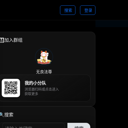
搜索
登录
👨‍👩‍👧‍👦加入群组
无良法尊
我的小分队
浏览器扫码或点击进入
获取更多
🔍搜索