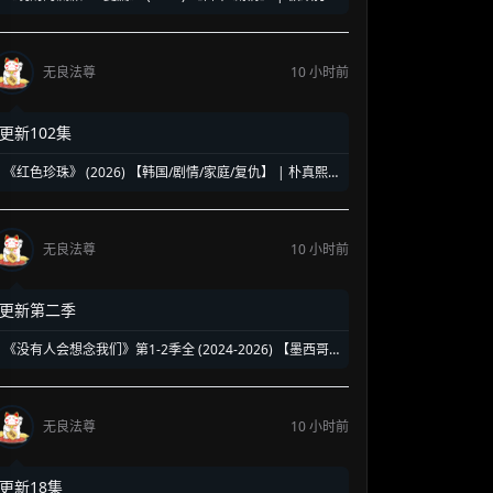
人的终极饮酒美学 | 盛夏消暑必备的硬核孤独美食神剧
无良法尊
10 小时前
更新102集
《红色珍珠》 (2026) 【韩国/剧情/家庭/复仇】 | 朴真熙
强势回归新作 | 揭露豪门恩怨背后的带血真相
无良法尊
10 小时前
更新第二季
《没有人会想念我们》第1-2季全 (2024-2026) 【墨西哥/
剧情】 | 90年代校园暗黑青春物语 | 五个边缘 loser 的地
下校园经营法则
无良法尊
10 小时前
更新18集