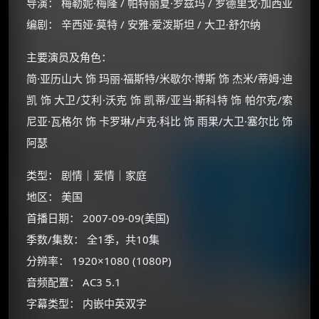
导演： 梅勒妮·梅隆 / 帕特丽夏·罗兹玛 / 罗德里戈·加西亚
编剧： 辛西娅·莫特 / 安雅·爱泼斯坦 / 大卫·舒尔纳
主要演员及角色：
简·亚历山大 饰 玛丽·福斯特/米歇尔·博斯 饰 杰米/蒂姆·迪
凯 饰 大卫/艾利·沃克 饰 凯蒂/亚当·斯科特 饰 帕尔克/索
尼亚·瓦格尔 饰 卡罗琳/卢克·科比 饰 雨果/大卫·塞尔比 饰
阿瑟
类型： 剧情｜爱情｜家庭
地区： 美国
首播日期： 2007-09-09(美国)
季数/集数： 全1季，共10集
×
分辨率： 1920×1080 (1080P)
🧧 福利领取站
音频配置： AC3 5.1
☕
字幕类型： 内嵌中英双字