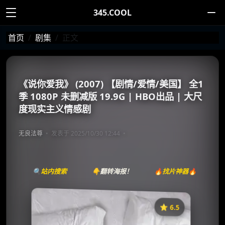
345.COOL
首页
剧集
正文
《说你爱我》 (2007) 【剧情/爱情/美国】 全1
季 1080P 未删减版 19.9G | HBO出品 | 大尺
度现实主义情感剧
无良法尊
发表于 2025/10/30 12:44
🔍站内搜索
👇翻转海报！
🔥找片神器🔥
⭐️ 6.5
《说你爱我》
收藏
⭐