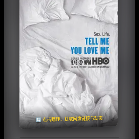
⭐️ 评分：6.5 | 🎬 2007年
✅ 已完结
夸克网盘
🧧️
天天领红包
失效请反馈
🔄 点击翻转：获取网盘链接与动态