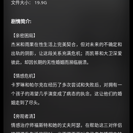
文件大小： 19.9G
朋友们辛苦了 💦
你需要的各种会员，都可低价购买！
剧情简介:
如夸克12个月送14天 最低75元！
价格有浮动，请直接搜索查最低价！
【亲密困局】
杰米和雨果在性生活上完美契合，但对未来的不确定和
还有支付宝现金红包、外卖红包、
优惠券、活动红包，每日可领。
出轨的阴影，让这段关系充满危机；而凯蒂和大卫深爱
彼此，却因长期的无性婚姻而濒临崩溃。
⚡
前往【大淘客】领红包
【情感危机】
☕ 海外大侠？通过 Ko-fi 赐茶
卡罗琳和帕尔克在经历了多次尝试和失败后，对拥有一
个孩子的渴望几乎演变成了病态的执念，这让他们的婚
姻走到了尽头。
【旁观者清】
情感治疗师福斯特和她的丈夫阿瑟，在帮助这三对伴侣