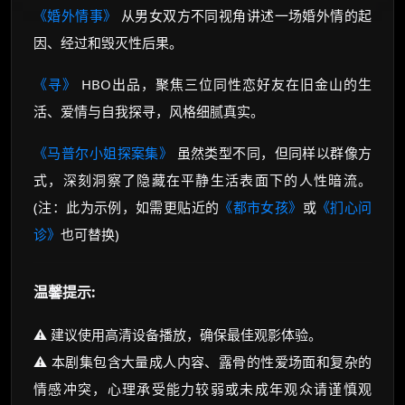
《婚外情事》
从男女双方不同视角讲述一场婚外情的起
因、经过和毁灭性后果。
《寻》
HBO出品，聚焦三位同性恋好友在旧金山的生
活、爱情与自我探寻，风格细腻真实。
《马普尔小姐探案集》
虽然类型不同，但同样以群像方
式，深刻洞察了隐藏在平静生活表面下的人性暗流。
(注：此为示例，如需更贴近的
《都市女孩》
或
《扪心问
诊》
也可替换)
温馨提示:
⚠️ 建议使用高清设备播放，确保最佳观影体验。
⚠️ 本剧集包含大量成人内容、露骨的性爱场面和复杂的
情感冲突，心理承受能力较弱或未成年观众请谨慎观